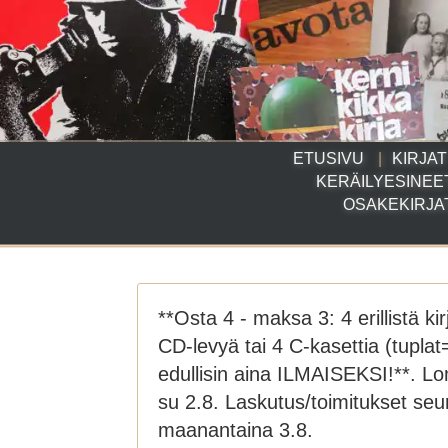
ETUSIVU
KIRJAT
KERÄILYESINEE
OSAKEKIRJA
**Osta 4 - maksa 3: 4 erillistä kir
CD-levyä tai 4 C-kasettia (tuplat
edullisin aina ILMAISEKSI!**. L
su 2.8. Laskutus/toimitukset se
maanantaina 3.8.