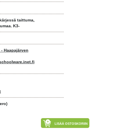
ärjessä taittuma,
umaa. K3-
 - Haapajärven
hoolware.inet.fi
t
ero)
LISÄÄ OSTOSKORIIN