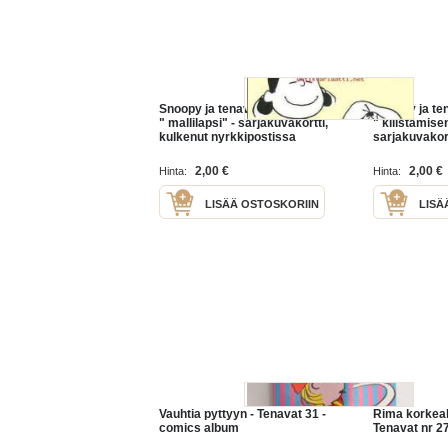
Snoopy ja tenavat postikortti
Snoopy ja ten
" mallilapsi" - sarjakuvakortti,
" kilistämise
kulkenut nyrkkipostissa
sarjakuvakor
2,00 €
2,00 €
Hinta:
Hinta:
LISÄÄ OSTOSKORIIN
LISÄ
Vauhtia pyttyyn - Tenavat 31 -
Rima korkeal
comics album
Tenavat nr 2