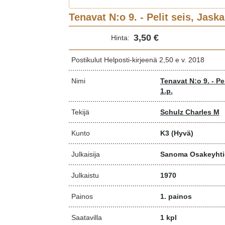
Tenavat N:o 9. - Pelit seis, Jask
3,50 €
Hinta:
Postikulut Helposti-kirjeenä 2,50 e v. 2018
Nimi
Tenavat N:o 9. - Pe
1.p.
Tekijä
Schulz Charles M
Kunto
K3
(Hyvä)
Julkaisija
Sanoma Osakeyhti
Julkaistu
1970
Painos
1. painos
Saatavilla
1 kpl