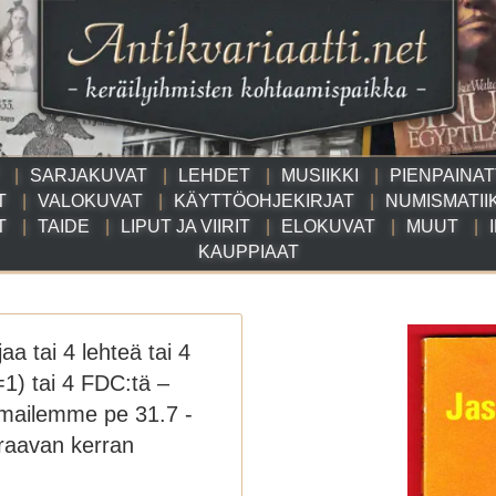
SARJAKUVAT
LEHDET
MUSIIKKI
PIENPAINA
T
VALOKUVAT
KÄYTTÖOHJEKIRJAT
NUMISMATII
T
TAIDE
LIPUT JA VIIRIT
ELOKUVAT
MUUT
KAUPPIAAT
jaa tai 4 lehteä tai 4
=1) tai 4 FDC:tä –
omailemme pe 31.7 -
uraavan kerran