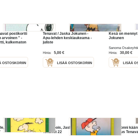
avat postikortti
Tenavat / Jaska Jokunen -
Kesä on mennyt
n arvoinen " -
Apu-lehden keskiaukeama -
Jokunen
tti, kulkematon
juliste
Sanoma Osakeyhti
5,00 €
30,00 €
Hinta:
Hinta:
Ä OSTOSKORIIN
LISÄÄ OSTOSKORIIN
LISÄÄ O
le, Ressu
Pelko pois, Jaska Jokunen -
Milloin onni kää
7
Tenavat 22
Johdatus Tenava