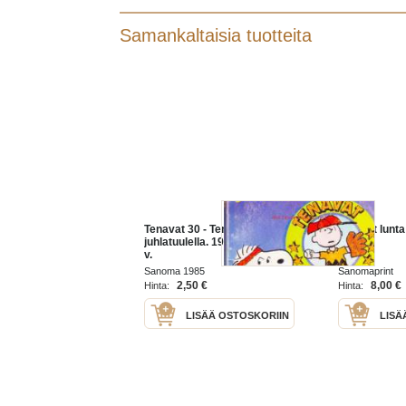
Samankaltaisia tuotteita
Tenavat 30 - Tenavat
tenavat lunta
juhlatuulella. 1985. tenavat 35
v.
Sanoma 1985
Sanomaprint
2,50 €
8,00 €
Hinta:
Hinta:
LISÄÄ OSTOSKORIIN
LISÄ