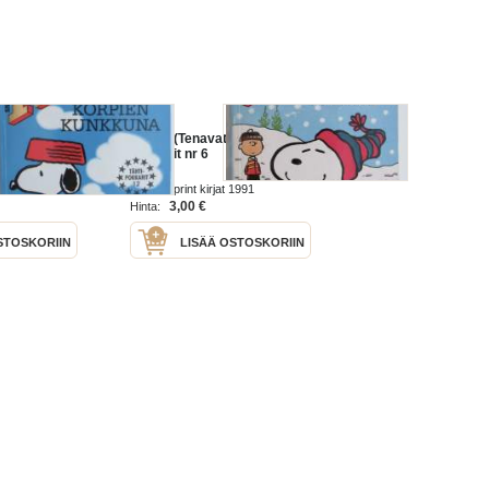
- Tähti-
Ressu (Tenavat) - Tähti-
pokkarit nr 6
1992
Sanomaprint kirjat 1991
3,00 €
Hinta:
STOSKORIIN
LISÄÄ OSTOSKORIIN