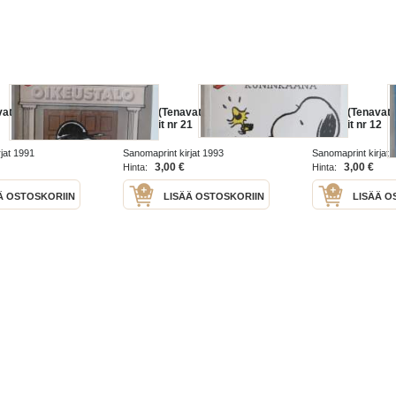
t) - Tähti-
Ressu (Tenavat) - Tähti-
Ressu (Tenavat) 
pokkarit nr 21
pokkarit nr 12
jat 1991
Sanomaprint kirjat 1993
Sanomaprint kirjat 
3,00 €
3,00 €
Hinta:
Hinta:
Ä OSTOSKORIIN
LISÄÄ OSTOSKORIIN
LISÄÄ O