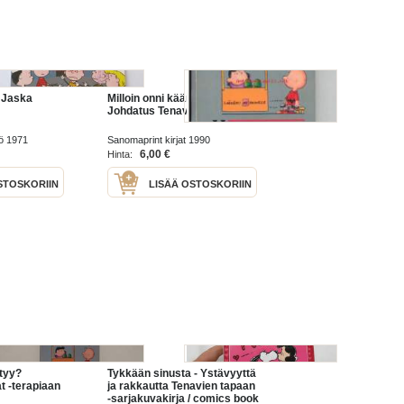
 Jaska
Milloin onni kääntyy?
Johdatus Tenavat -terapiaan
ö 1971
Sanomaprint kirjat 1990
6,00 €
Hinta:
STOSKORIIN
LISÄÄ OSTOSKORIIN
ntyy?
Tykkään sinusta - Ystävyyttä
t -terapiaan
ja rakkautta Tenavien tapaan
-sarjakuvakirja / comics book