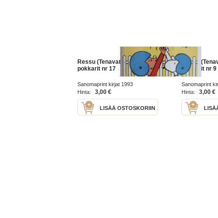
Ressu (Tenavat) - Tähti-
Ressu (Tenava
pokkarit nr 17
pokkarit nr 9
Sanomaprint kirjat 1993
Sanomaprint kir
3,00 €
3,00 €
Hinta:
Hinta:
LISÄÄ OSTOSKORIIN
LISÄ