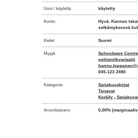
Uusi / käytetty
käytetty
Kunto
Hyvä. Kannes takak
selkämyksessä kul
Kielet
Suomi
Myyjä
Schoolware Centre
nettiantikvariaatti
hannu.leppanen@sc
045-123 2490
Kategoria
Sarjakuvakirjat
Tenavat
Keräily - Sarjakuva
Arvonlisävero
0,00% (marginaaliv