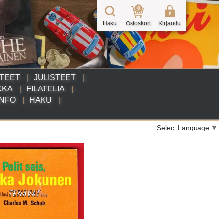
0
Haku
Ostoskori
Kirjaudu
TTEET
JULISTEET
KKA
FILATELIA
INFO
HAKU
Select Language
▼