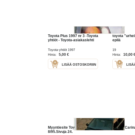
Toyota Plus 1997 nr 3 -Toyota
toyota "urhei
yhtiöt - Toyota-asiakaslehti
epilä
Toyota-yhtiöt 1997
19
5,00 €
10,00 
Hinta:
Hinta:
LISÄÄ OSTOSKORIIN
LISÄ
Myyntiesite Toyota Corolla
Toyota Carina
8/95.Sivuja 24.