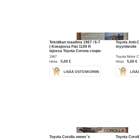
Tekniikan maailma 1967 / 6-7
Toyota Anti-C
( Koeajossa Fiat 1100 R
myyntiesite
/ajossa Toyota Corona coupe-
- esittely Toyota Corolla )
1967
Toyota Motor C
5,00 €
5,00 €
Hinta:
Hinta:
LISÄÄ OSTOSKORIIN
LISÄ
Toyota Corolla owner´s
Toyota Corol