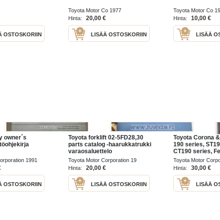
Toyota Motor Co 1977
Toyota Motor Co 1
20,00 €
10,00 €
Hinta:
Hinta:
Ä OSTOSKORIIN
LISÄÄ OSTOSKORIIN
LISÄÄ O
y owner´s
Toyota forklift 02-5FD28,30
Toyota Corona &
töohjekirja
parts catalog -haarukkatrukki
190 series, ST19
varaosaluettelo
CT190 series, F
repair manual fo
orporation 1991
Toyota Motor Corporation 19
Toyota Motor Corpo
body -korjaamok
€
20,00 €
30,00 €
Hinta:
Hinta:
Ä OSTOSKORIIN
LISÄÄ OSTOSKORIIN
LISÄÄ O