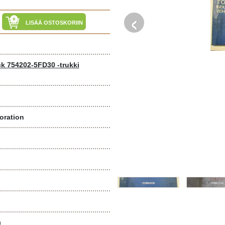
‹
LISÄÄ OSTOSKORIIN
uck 754202-5FD30 -trukki
oration
)