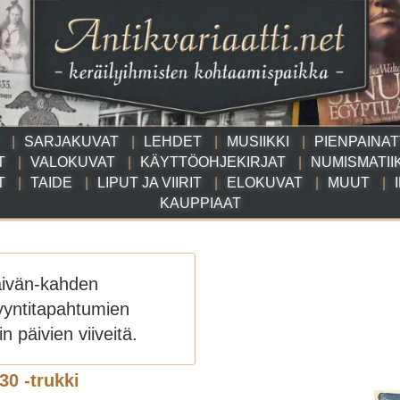
SARJAKUVAT
LEHDET
MUSIIKKI
PIENPAINA
T
VALOKUVAT
KÄYTTÖOHJEKIRJAT
NUMISMATII
T
TAIDE
LIPUT JA VIIRIT
ELOKUVAT
MUUT
KAUPPIAAT
äivän-kahden
yyntitapahtumien
n päivien viiveitä.
30 -trukki