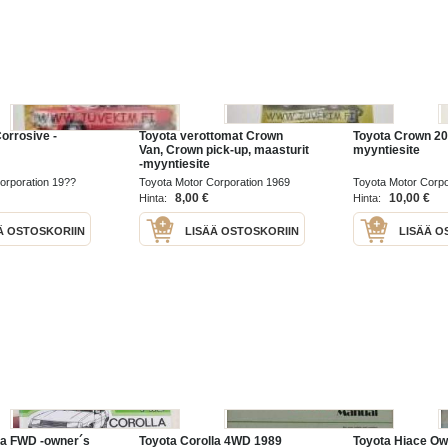
orrosive -
Toyota verottomat Crown
Toyota Crown 20
Van, Crown pick-up, maasturit
myyntiesite
-myyntiesite
orporation 19??
Toyota Motor Corporation 1969
Toyota Motor Corpo
8,00 €
10,00 €
Hinta:
Hinta:
Ä OSTOSKORIIN
LISÄÄ OSTOSKORIIN
LISÄÄ O
la FWD -owner´s
Toyota Corolla 4WD 1989
Toyota Hiace Ow