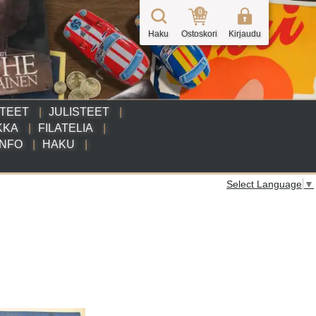
0
Haku
Ostoskori
Kirjaudu
TTEET
JULISTEET
KKA
FILATELIA
INFO
HAKU
Select Language
▼