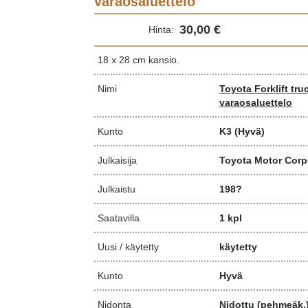
varaosaluettelo
30,00 €
Hinta:
18 x 28 cm kansio.
Nimi
Toyota Forklift tr
varaosaluettelo
Kunto
K3
(Hyvä)
Julkaisija
Toyota Motor Corp
Julkaistu
198?
Saatavilla
1 kpl
Uusi / käytetty
käytetty
Kunto
Hyvä
Nidonta
Nidottu (pehmeäk.