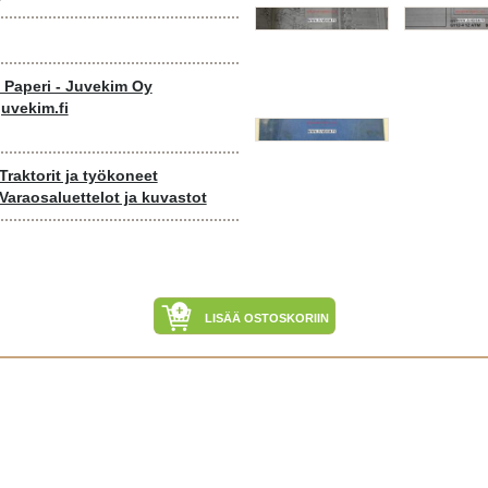
o Paperi - Juvekim Oy
uvekim.fi
Traktorit ja työkoneet
Varaosaluettelot ja kuvastot
LISÄÄ OSTOSKORIIN