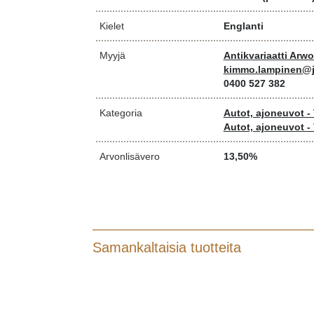
Kielet
Englanti
Myyjä
Antikvariaatti Arw
kimmo.lampinen@j
0400 527 382
Kategoria
Autot, ajoneuvot - 
Autot, ajoneuvot - 
Arvonlisävero
13,50%
Samankaltaisia tuotteita