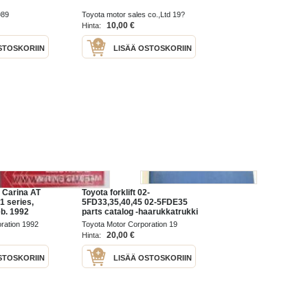
989
Toyota motor sales co.,Ltd 19?
10,00 €
Hinta:
STOSKORIIN
LISÄÄ OSTOSKORIIN
 Carina AT
Toyota forklift 02-
1 series,
5FD33,35,40,45 02-5FDE35
eb. 1992
parts catalog -haarukkatrukki
r chassis and
varaosaluettelo
ration 1992
Toyota Motor Corporation 19
irja
20,00 €
Hinta:
STOSKORIIN
LISÄÄ OSTOSKORIIN