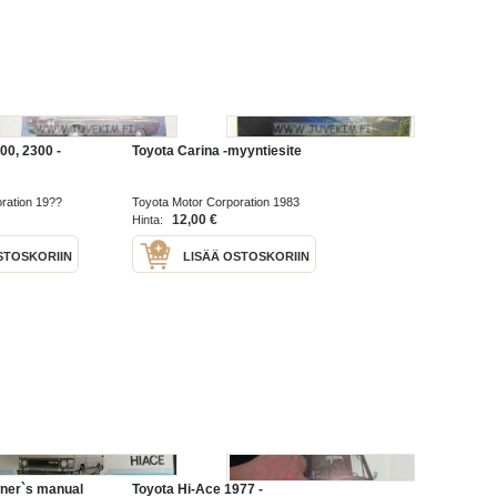
00, 2300 -
Toyota Carina -myyntiesite
ration 19??
Toyota Motor Corporation 1983
12,00 €
Hinta:
STOSKORIIN
LISÄÄ OSTOSKORIIN
ner`s manual
Toyota Hi-Ace 1977 -