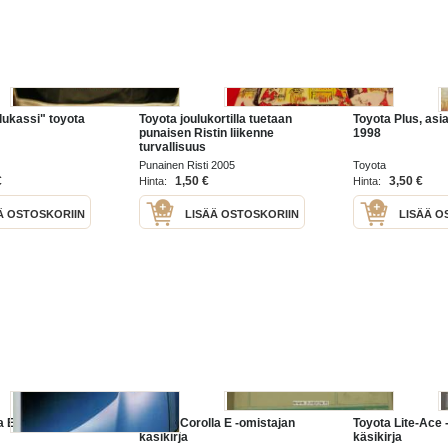
lukassi" toyota
Toyota joulukortilla tuetaan
Toyota Plus, asia
punaisen Ristin liikenne
1998
turvallisuus
joulukampanjaa.Korttin
Punainen Risti 2005
Toyota
piirtänyt Virpi Pekkala
€
1,50 €
3,50 €
Hinta:
Hinta:
Ä OSTOSKORIIN
LISÄÄ OSTOSKORIIN
LISÄÄ O
 E 3/ 96
Toyota Corolla E -omistajan
Toyota Lite-Ace 
käsikirja
käsikirja