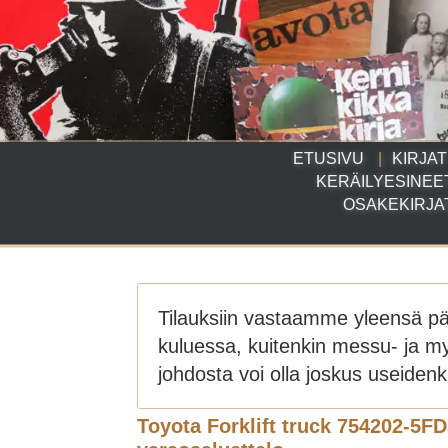
ETUSIVU
KIRJAT
KERÄILYESINEE
OSAKEKIRJA
Tilauksiin vastaamme yleensä p
kuluessa, kuitenkin messu- ja m
johdosta voi olla joskus useidenki
Toyota Forklift truck 754202-5FD