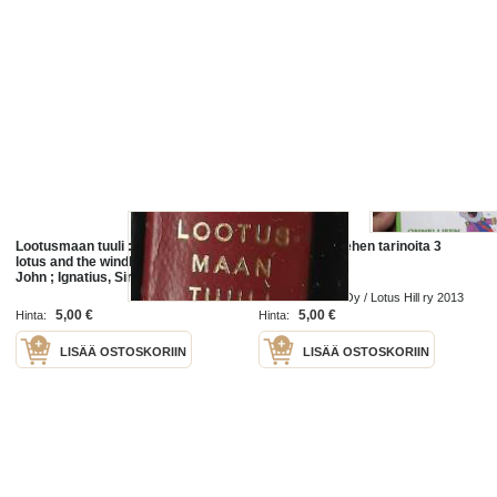
Lootusmaan tuuli : romaaniThe
Onnellisen miehen tarinoita 3
lotus and the windKirjaMasters,
John ; Ignatius, Sirkka
Herrankukkaro Oy / Lotus Hill ry 2013
5,00 €
5,00 €
Hinta:
Hinta:
LISÄÄ OSTOSKORIIN
LISÄÄ OSTOSKORIIN