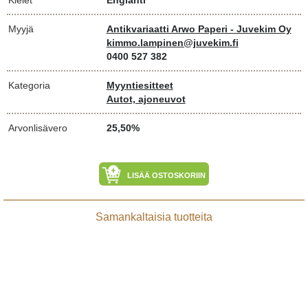
Myyjä
Antikvariaatti Arwo Paperi - Juvekim Oy
kimmo.lampinen@juvekim.fi
0400 527 382
Kategoria
Myyntiesitteet
Autot, ajoneuvot
Arvonlisävero
25,50%
LISÄÄ OSTOSKORIIN
Samankaltaisia tuotteita