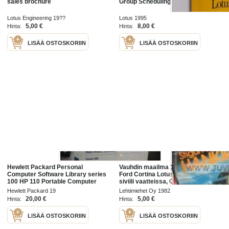
sales brochure
Group Scheduling Standard
Lotus Engineering 19??
Lotus 1995
5,00 €
8,00 €
Hinta:
Hinta:
LISÄÄ OSTOSKORIIN
LISÄÄ OSTOSKORIIN
Hewlett Packard Personal
Vauhdin maailma 1982 nr 4 -mm.
Computer Software Library series
Ford Cortina Lotus -68 aristokaatti
100 HP 110 Portable Computer
siviili vaatteissa, Chevykupla, Red
Lotus 1-2-3 User´s manual -
Hot Ford 1928 ja Dodge 1937,
Hewlett Packard 19
Lehtimiehet Oy 1982
ohjekirja
Toyota Hi-lux 2200 Diesel 4WD
20,00 €
5,00 €
Hinta:
Hinta:
LISÄÄ OSTOSKORIIN
LISÄÄ OSTOSKORIIN