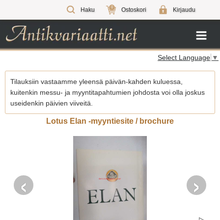
0
Haku
Ostoskori
Kirjaudu
Select Language
▼
Tilauksiin vastaamme yleensä päivän-kahden kuluessa,
kuitenkin messu- ja myyntitapahtumien johdosta voi olla joskus
useidenkin päivien viiveitä.
Lotus Elan -myyntiesite / brochure
‹
›