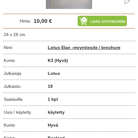
10,00 €
Hinta:
LISÄÄ OSTOSKORIIN
24 x 28 cm.
Nimi
Lotus Elan -myyntiesite / brochure
Kunto
K3
(Hyvä)
Julkaisija
Lotus
Julkaistu
19
Saatavilla
1 kpl
Uusi / käytetty
käytetty
Kunto
Hyvä
Kielet
Englanti