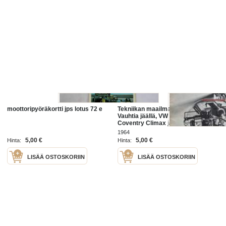
moottoripyöräkortti jps lotus 72 e
Tekniikan maailma 1964 nr 2 -mm.
Vauhtia jäällä, VW 1200, Lotus 25
Coventry Climax ja Volga farmari
ja Citroen 2 CV, Saabin tarina,
1964
Saammeko esitellä
5,00 €
5,00 €
Hinta:
Hinta:
LISÄÄ OSTOSKORIIN
LISÄÄ OSTOSKORIIN