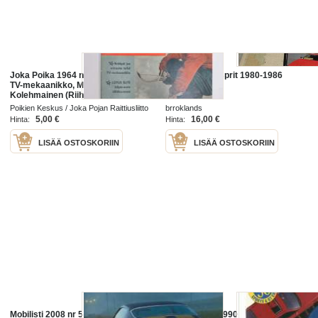
Joka Poika 1964 nr 1, Lotus Elite,
Lotus turbo Esprit 1980-1986
TV-mekaanikko, Mikko Adolf
Kolehmainen (Riihimäen Lasi)
Torpanpojasta teollisuusmieheksi,
Poikien Keskus / Joka Pojan Raittiusliitto
brroklands
tehtäviä, tietoa, askartelua ym.
1964
5,00 €
16,00 €
Hinta:
Hinta:
LISÄÄ OSTOSKORIIN
LISÄÄ OSTOSKORIIN
Mobilisti 2008 nr 5 Lehti vanhojen
Road&Track 1990 nr march / New