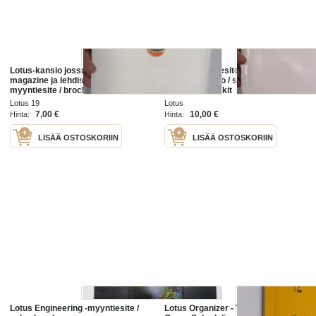
Lotus-kansio jossa Highland fling
Lotus -myyntiesite /
magazine ja lehdistötiedotteita -
Lehdistökansio / sales brochure /
myyntiesite / brochure
press release kit
Lotus 19
Lotus
7,00 €
10,00 €
Hinta:
Hinta:
LISÄÄ OSTOSKORIIN
LISÄÄ OSTOSKORIIN
Lotus Engineering -myyntiesite /
Lotus Organizer - The Personal and