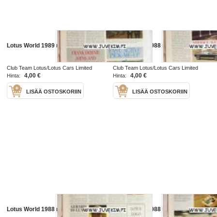
Lotus World 1989 nr 10
Lotus World 1988 nr 9
Club Team Lotus/Lotus Cars Limited
Club Team Lotus/Lotus Cars Limited
1989
1988
4,00 €
4,00 €
Hinta:
Hinta:
LISÄÄ OSTOSKORIIN
LISÄÄ OSTOSKORIIN
Lotus World 1988 nr 7
Lotus World 1988 nr 6