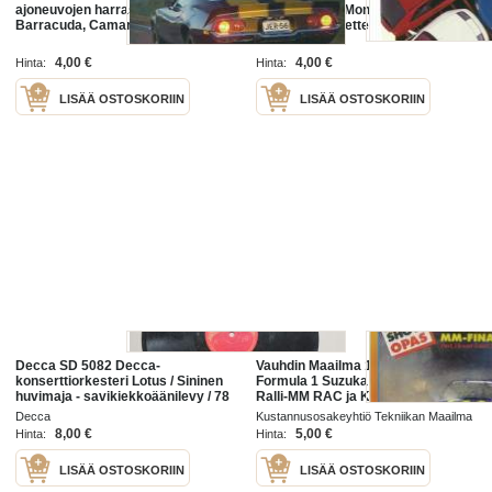
ajoneuvojen harrastajille /
Lotus, Ferrari Mondial, VW
Barracuda, Camaro, Austin
Corrado. Corvette etc
Atlantic, Lotus Europe, Toytota
Corolla DX 81
4,00 €
4,00 €
Hinta:
Hinta:
LISÄÄ OSTOSKORIIN
LISÄÄ OSTOSKORIIN
Decca SD 5082 Decca-
Vauhdin Maailma 1995 nr 12 -mm.
konserttiorkesteri Lotus / Sininen
Formula 1 Suzuka ja Adeleide GP:t,
huvimaja - savikiekkoäänilevy / 78
Ralli-MM RAC ja Katalonia, Team
rpm record
Lotus historia osa 2, Formula Ford
Decca
Kustannusosakeyhtiö Tekniikan Maailma
Festival, Keke Rosberg, Olds
1996
8,00 €
5,00 €
Hinta:
Hinta:
LISÄÄ OSTOSKORIIN
LISÄÄ OSTOSKORIIN