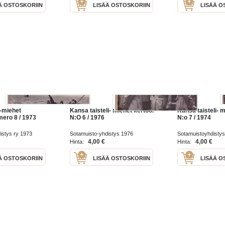
Ä OSTOSKORIIN
LISÄÄ OSTOSKORIIN
LISÄÄ O
i-miehet
Kansa taisteli- miehet kertoo.
Kansa taisteli- m
mero 8 / 1973
N:O 6 / 1976
N:o 7 / 1974
istys ry 1973
Sotamuisto-yhdistys 1976
Sotamuistoyhdistys
4,00 €
4,00 €
Hinta:
Hinta:
Ä OSTOSKORIIN
LISÄÄ OSTOSKORIIN
LISÄÄ O