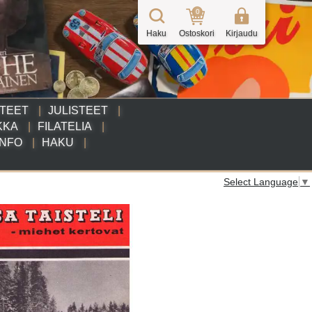
0
Haku
Ostoskori
Kirjaudu
TTEET
JULISTEET
KKA
FILATELIA
INFO
HAKU
Select Language
▼