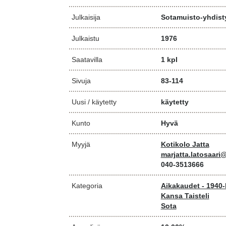
Julkaisija
Sotamuisto-yhdist
Julkaistu
1976
Saatavilla
1 kpl
Sivuja
83-114
Uusi / käytetty
käytetty
Kunto
Hyvä
Myyjä
Kotikolo Jatta
marjatta.latosaar
040-3513666
Kategoria
Aikakaudet - 1940-
Kansa Taisteli
Sota