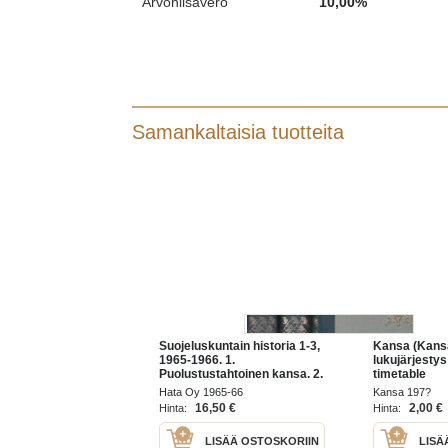
Arvonlisävero
10,00%
Samankaltaisia tuotteita
Suojeluskuntain historia 1-3,
Kansa (Kansa
1965-1966. 1.
lukujärjestys
Puolustustahtoinen kansa. 2.
timetable
Puolustuskelpoinen kansa. 3.
Hata Oy 1965-66
Kansa 197?
Kamppaileva kansa.
16,50 €
2,00 €
Hinta:
Hinta:
LISÄÄ OSTOSKORIIN
LISÄ