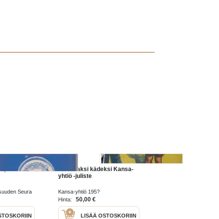
 ja kulttuuri
Auttavaksi kädeksi Kansa-
yhtiö -juliste
isuuden Seura
Kansa-yhtiö 195?
50,00 €
Hinta:
STOSKORIIN
LISÄÄ OSTOSKORIIN