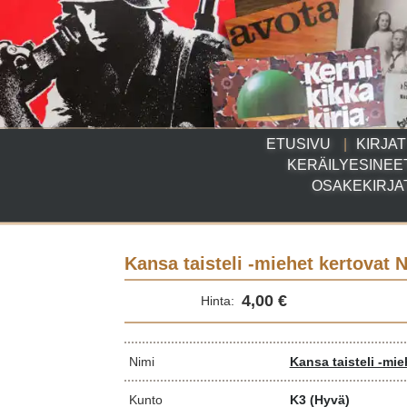
ETUSIVU
KIRJAT
KERÄILYESINEE
OSAKEKIRJA
Kansa taisteli -miehet kertovat N
4,00 €
Hinta:
Nimi
Kansa taisteli -mie
Kunto
K3
(Hyvä)