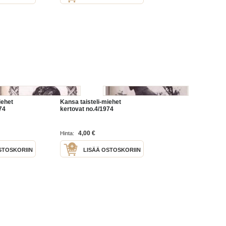
iehet
Kansa taisteli-miehet
74
kertovat no.4/1974
4,00 €
Hinta:
STOSKORIIN
LISÄÄ OSTOSKORIIN