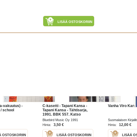
LISÄÄ OSTOSKORIIN
-vakuutus) -
C-kasetti - Tapani Kansa -
Vanha Viro Kansa
 / school
Tapani Kansa - Tähtisarja,
1991. BBK 557. Katso
kappaleet alta/kuvasta.
Bluebird Music Oy 1991
Suomalaisen Kirjall
1955
3,50 €
12,00 €
Hinta:
Hinta:
Ä OSTOSKORIIN
LISÄÄ OSTOSKORIIN
LISÄÄ O