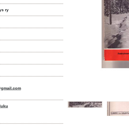
ys ry
i@gmail.com
luku