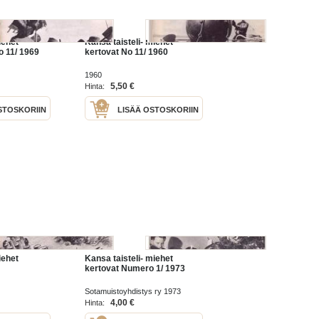
iehet
Kansa taisteli- miehet
o 11/ 1969
kertovat No 11/ 1960
1960
5,50 €
Hinta:
STOSKORIIN
LISÄÄ OSTOSKORIIN
iehet
Kansa taisteli- miehet
kertovat Numero 1/ 1973
Sotamuistoyhdistys ry 1973
4,00 €
Hinta: