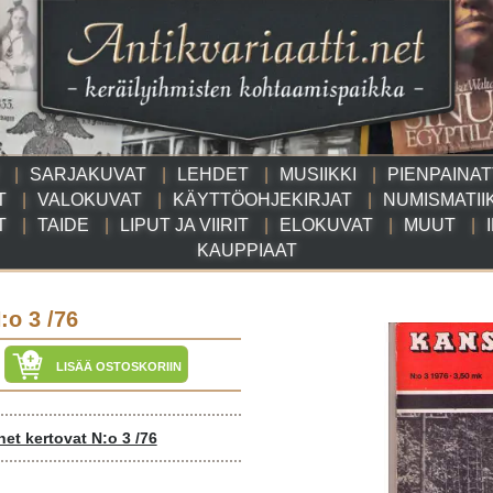
SARJAKUVAT
LEHDET
MUSIIKKI
PIENPAINA
T
VALOKUVAT
KÄYTTÖOHJEKIRJAT
NUMISMATII
T
TAIDE
LIPUT JA VIIRIT
ELOKUVAT
MUUT
KAUPPIAAT
:o 3 /76
LISÄÄ OSTOSKORIIN
het kertovat N:o 3 /76