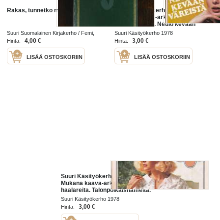
Rakas, tunnetko meren sinen
Suuri Käsityökerho 3/1978.
Mukana kaava-arkki 45
äitiysvaatteita. Neulo kevään
väreistä. Matto timanttipistoilla.
Suuri Suomalainen Kirjakerho / Femi,
Suuri Käsityökerho 1978
Muotiliivejä. Katso sisältö kuvasta.
Suuri naistenkerho 1977
4,00 €
3,00 €
Hinta:
Hinta:
LISÄÄ OSTOSKORIIN
LISÄÄ OSTOSKORIIN
Suuri Käsityökerho 4/1978.
Mukana kaava-arkki 46 lasten
haalareita. Talonpoikaishameita.
Pastelliväriset puserot. Katso
Suuri Käsityökerho 1978
sisältö kuvasta.
3,00 €
Hinta: