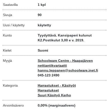
Saatavilla
1 kpl
Sivuja
90
Uusi / käytetty
käytetty
Kunto
Tyydyttävä. Kansipaperi kulunut
K2.Postikulut 3,00 e v. 2019.
Kielet
Suomi
Myyjä
Schoolware Centre - Haapajärven
nettiantikvariaatti
hannu.leppanen@schoolware.inet.fi
045-123 2490
Kategoria
Harrastukset - Käsityöt
Harrastukset
Suuri Käsityö Kerho
Arvonlisävero
0,00% (marginaalivero)