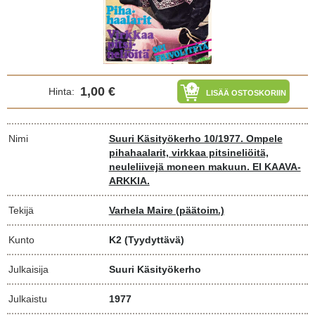
1,00 €
Hinta:
LISÄÄ OSTOSKORIIN
Nimi
Suuri Käsityökerho 10/1977. Ompele
pihahaalarit, virkkaa pitsineliöitä,
neuleliivejä moneen makuun. EI KAAVA-
ARKKIA.
Tekijä
Varhela Maire (päätoim.)
Kunto
K2
(Tyydyttävä)
Julkaisija
Suuri Käsityökerho
Julkaistu
1977