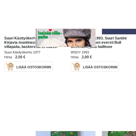
Suuri Käsityökerho 2/1977.
Suuri Santini, 1993. Suuri Santini
Kirjavia muotineuleita, isoisän
on merijalkaväen eversti Bull
villapaita, baskereita. EI kaava-
Meecham, joka hallitsee
arkkia.
perhettään kuin koulutettua
Suuri Käsityökerho 1977
WSOY 1993
sotilasyksikköä. Vaimo Lillian ja
2,50 €
2,00 €
Hinta:
Hinta:
neljä
LISÄÄ OSTOSKORIIN
LISÄÄ OSTOSKORIIN