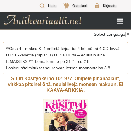
0
Haku
Ostoskori
Kirjaudu
Select Language
▼
**Osta 4 - maksa 3: 4 erillistä kirjaa tai 4 lehteä tai 4 CD-levyä
tai 4 C-kasettia (tuplat=1) tai 4 FDC:tä – edullisin aina
ILMAISEKSI!**. Lomailemme pe 31.7 - su 2.8.
Laskutus/toimitukset seuraavan kerran maanantaina 3.8.
Suuri Käsityökerho 10/1977. Ompele pihahaalarit,
virkkaa pitsineliöitä, neuleliivejä moneen makuun. EI
KAAVA-ARKKIA.