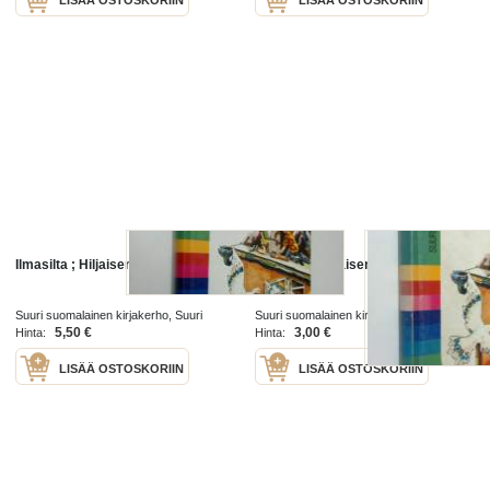
Ilmasilta ; Hiljaisen joen aave
Ilmasilta ; Hiljaisen joen aave
Suuri suomalainen kirjakerho, Suuri
Suuri suomalainen kirjakerho, Suuri
nuorten kirjakerho 1977
nuorten kirjakerho 1977
5,50 €
3,00 €
Hinta:
Hinta:
LISÄÄ OSTOSKORIIN
LISÄÄ OSTOSKORIIN