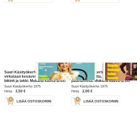
Suuri Käsityökerho 6/1975.
Suuri Käsityökerho 3/1975.
virkataan kesäverho, kaitaliina,
päiväpeitto, viitta, laskoshameita,
bikinit ja takki. Mukana kaava-arkki
palahameita. Mukana kaava-arkki
12 kaksi jakkua jne. Katso sisältö
3 kolme hametta jne. Katso sisältö
Suuri Käsityökerho 1975
Suuri Käsityökerho 1975
kuvasta.
kuvasta.
3,50 €
2,00 €
Hinta:
Hinta:
LISÄÄ OSTOSKORIIN
LISÄÄ OSTOSKORIIN