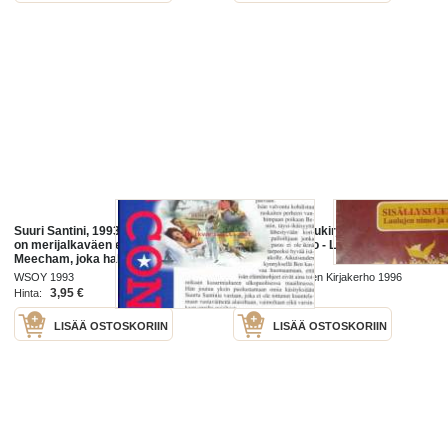
Suuri Santini, 1993. Suuri Santini
Suuri toivelaulukirja 1-13
on merijalkaväen eversti Bull
sisällysluettelo - Laulujen nimet ja
Meecham, joka hallitsee
alkusanat
perhettään kuin koulutettua
WSOY 1993
Suuri Suomalainen Kirjakerho 1996
sotilasyksikköä.
3,95 €
7,00 €
Hinta:
Hinta:
LISÄÄ OSTOSKORIIN
LISÄÄ OSTOSKORIIN