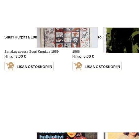
Suuri Kurpitsa 1989 nr 2 (25.)
Suuri junaryöstö, Henry Kolarz
Sarjakuvaseura Suuri Kurpitsa 1989
1966
3,00 €
5,00 €
Hinta:
Hinta:
LISÄÄ OSTOSKORIIN
LISÄÄ OSTOSKORIIN