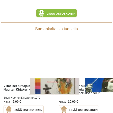
LISÄÄ OSTOSKORIIN
Samankaltaisia tuotteita
Viimeiset turnajaiset. Suuri
Gummeruksen suuri
Nuorten Kirjakerho
maailmanhistoria : 1900-luku :
Nimeke:Gummeruksen suuri
maailmanhistoria : 1900-luku :
Suuri Nuorten Kirjakerho 1979
ihmiskunnan kronikka. 1974-1986 /
6,00 €
10,00 €
Hinta:
Hinta:
[päätoimittaja Jorma O.
LISÄÄ OSTOSKORIIN
LISÄÄ OSTOSKORIIN