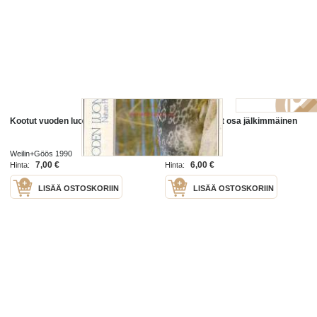
Kootut vuoden luonnonkuvat
Kootut teokset osa jälkimmäinen
osa
Weilin+Göös 1990
Otava 1919
7,00 €
6,00 €
Hinta:
Hinta:
LISÄÄ OSTOSKORIIN
LISÄÄ OSTOSKORIIN