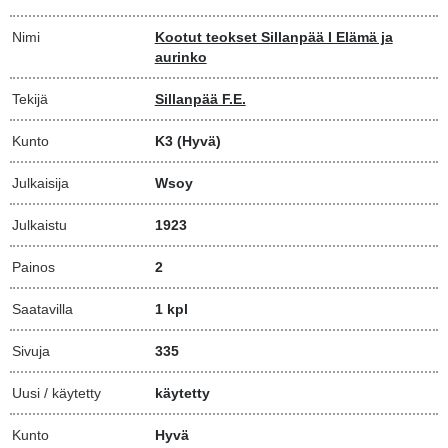
Nimi
Kootut teokset Sillanpää I Elämä ja
aurinko
Tekijä
Sillanpää F.E.
Kunto
K3
(Hyvä)
Julkaisija
Wsoy
Julkaistu
1923
Painos
2
Saatavilla
1 kpl
Sivuja
335
Uusi / käytetty
käytetty
Kunto
Hyvä