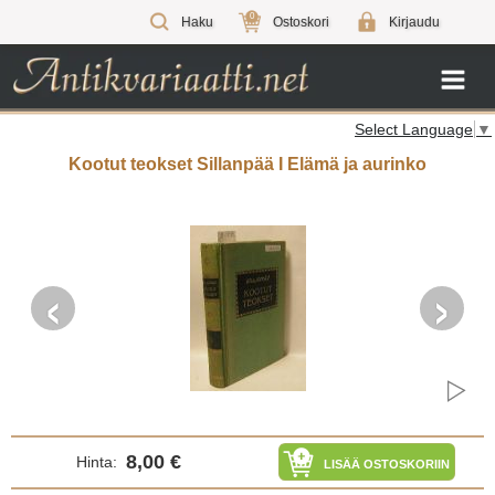
0
Haku
Ostoskori
Kirjaudu
Select Language
▼
Kootut teokset Sillanpää I Elämä ja aurinko
‹
›
8,00 €
Hinta:
LISÄÄ OSTOSKORIIN