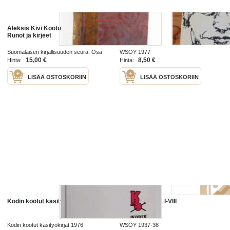
Aleksis Kivi Kootut teokset IV osa:
Kootut runot
Runot ja kirjeet
Suomalaisen kirjallisuuden seura. Osa
WSOY 1977
138 1928
15,00 €
8,50 €
Hinta:
Hinta:
LISÄÄ OSTOSKORIIN
LISÄÄ OSTOSKORIIN
Kodin kootut käsityömallit 1
Kootut teokset I-VIII
Kodin kootut käsityökirjat 1976
WSOY 1937-38