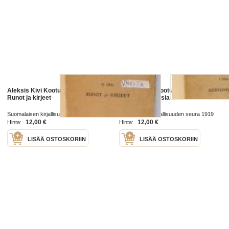
Aleksis Kivi Kootut teokset IV osa:
Aleksis Kivi Kootut teokset I
Runot ja kirjeet
osa:Kertomuksia
Suomalaisen kirjallisuuden seura 1915
Suomalaisen kirjallisuuden seura 1919
12,00 €
12,00 €
Hinta:
Hinta:
LISÄÄ OSTOSKORIIN
LISÄÄ OSTOSKORIIN