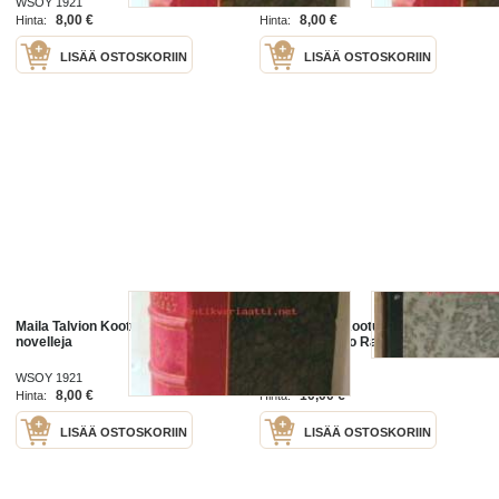
WSOY 1921
WSOY 1920
8,00 €
8,00 €
Hinta:
Hinta:
LISÄÄ OSTOSKORIIN
LISÄÄ OSTOSKORIIN
Maila Talvion Kootut teokset VI
Juhani Aho - Kootut teokset IX
novelleja
Juha Omatunto Rauhan erakko
WSOY 1921
WSOY 1949
8,00 €
10,00 €
Hinta:
Hinta:
LISÄÄ OSTOSKORIIN
LISÄÄ OSTOSKORIIN