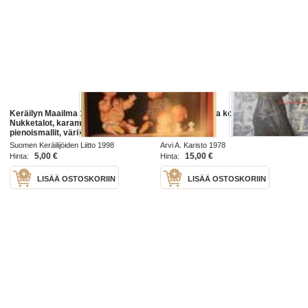
Keräilyn Maailma 1998 nr 2.
Elisabet Laurila kootut runot
Nukketalot, karamellipaperit,
pienoismallit, värikuvissa
pikkuautoja (mm Talbot-Lagot ,
Suomen Keräilijöiden Liitto 1998
Arvi A. Karisto 1978
Ferrari) Tarina: kootut
5,00 €
15,00 €
Hinta:
Hinta:
LISÄÄ OSTOSKORIIN
LISÄÄ OSTOSKORIIN