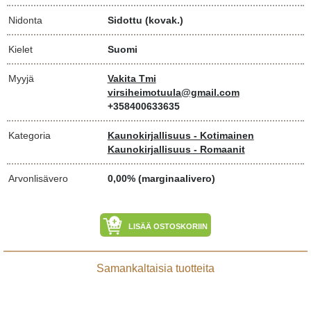
Nidonta
Sidottu (kovak.)
Kielet
Suomi
Myyjä
Vakita Tmi
virsiheimotuula@gmail.com
+358400633635
Kategoria
Kaunokirjallisuus - Kotimainen
Kaunokirjallisuus - Romaanit
Arvonlisävero
0,00% (marginaalivero)
LISÄÄ OSTOSKORIIN
Samankaltaisia tuotteita