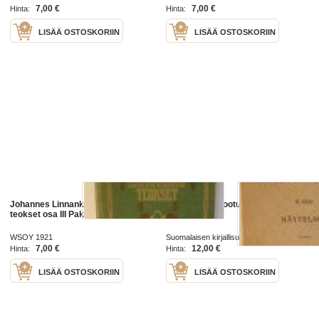
7,00 €
7,00 €
Hinta:
Hinta:
LISÄÄ OSTOSKORIIN
LISÄÄ OSTOSKORIIN
Johannes Linnankoski kootut
Aleksis Kivi Kootut teokset II osa :
teokset osa III Pakolaiset
näytelmiä
WSOY 1921
Suomalaisen kirjallisuuden seura 1919
7,00 €
12,00 €
Hinta:
Hinta:
LISÄÄ OSTOSKORIIN
LISÄÄ OSTOSKORIIN