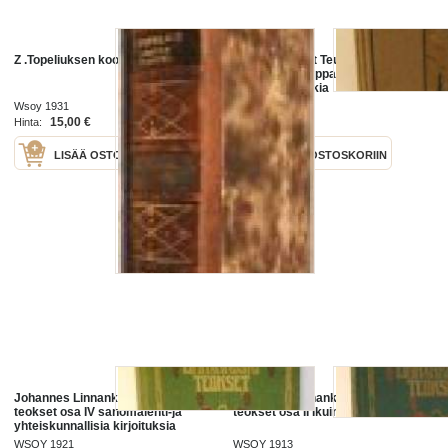
Z .Topeliuksen kootut teokset VIII
Kootut teokset Teuvo Pakkala 4
tukkijoella kauppaneuvoksen
härkä meripoikia
Wsoy 1931
Otava 1922
15,00 €
5,00 €
Hinta:
Hinta:
LISÄÄ OSTOSKORIIN
LISÄÄ OSTOSKORIIN
Johannes Linnankoski kootut
Johannes Linnankoski kootut
teokset osa IV sanomalehti-ja
teokset osa II Ikuinen taistelu
yhteiskunnallisia kirjoituksia
WSOY 1921
WSOY 1913