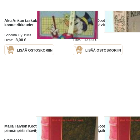
Aku Ankan taskukirja 68 roopen
Maila Talvion Kootut teokset 2/
kootut rikkaudet
Pimeänpirtin hävitys Juha Joutsia
Sanoma Oy 1983
WSOY 1917
8,00 €
12,00 €
Hinta:
Hinta:
LISÄÄ OSTOSKORIIN
LISÄÄ OSTOSKORIIN
Maila Talvion Kootut teokset II
Maila Talvion Kootut teokset V
pimeänpirtin hävitys ,juha joutsia
elämän kasvot,silmä yössä