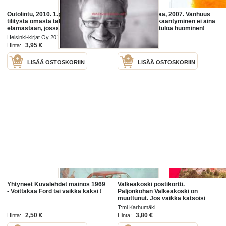
Outolintu, 2010. 1.p. Jungnerin
Aurinkoenergiaa, 2007. Vanhuus
tilitystä omasta tähänastisesta
on ilo, vaikka ikääntyminen ei aina
elämästään, jossa on tapahtunut
naurata. Tervetuloa huominen!
vaikka mitä. Kannattaa lukea!
Helsinki-kirjat Oy 2010
Kirjapaja 2007
3,95 €
2,50 €
Hinta:
Hinta:
LISÄÄ OSTOSKORIIN
LISÄÄ OSTOSKORIIN
Yhtyneet Kuvalehdet mainos 1969
Valkeakoski postikortti.
- Voittakaa Ford tai vaikka kaksi !
Paljonkohan Valkeakoski on
muuttunut. Jos vaikka katsoisi
ilmasta käsin
T:mi Karhumäki
2,50 €
3,80 €
Hinta:
Hinta: