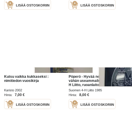
LISÄÄ OSTOSKORIIN
LISÄÄ OSTOSKORIIN
Kutsu vaikka kukkaseksi :
Pöperö - Hyvää neljälle ja vaikka
nimitiedon vuosikirja
vähän useammallekin - Suomen 4-
H Liitto, ruoanlaiton alkeet ja
muutakin keittiötoimintaa -cook
Karisto 2002
Suomen 4-H Liitto 1985
book
7,00 €
8,00 €
Hinta:
Hinta:
LISÄÄ OSTOSKORIIN
LISÄÄ OSTOSKORIIN