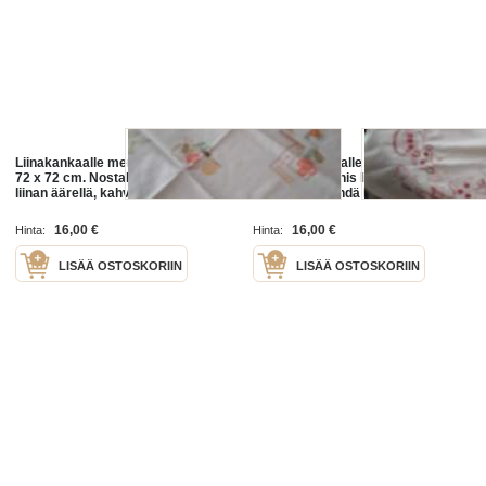
Liinakankaalle merkattu liina. Koko
Pumpulikankaalle merkattu
72 x 72 cm. Nostalgista istuskelua
todellakin kaunis liina. Koko 70x70
liinan äärellä, kahvin, teen tai
cm. Kelpaa tehdä kahvikattaus
vaikka viinilasin kanssa
vaikka neljälle
16,00 €
16,00 €
Hinta:
Hinta:
LISÄÄ OSTOSKORIIN
LISÄÄ OSTOSKORIIN