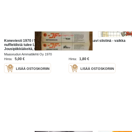
Koneviesti 1970 / 5 sis mm. Miten
Jalkapallo - Haavi siistinä - vaikka
nuffieldistä tulee Leyland,
hampailla
Jousipiikkiäkeitä, tekniset tiedot ja
kuvat, monitoimikoneet tulevat
Maaseudun Ammattilehti Oy 1970
vaikka väkisin,
5,00 €
1,80 €
Hinta:
Hinta:
LISÄÄ OSTOSKORIIN
LISÄÄ OSTOSKORIIN