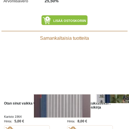
Arvonlisävero
25,50%
LISÄÄ OSTOSKORIIN
Samankaltaisia tuotteita
Otan sinut vaikka väkisin
Kutsu vaikka kukkaseksi :
nimitiedon vuosikirja
Karisto 1964
Karisto 2005
5,00 €
8,00 €
Hinta:
Hinta: