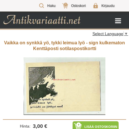
0
Haku
Ostoskori
Kirjaudu
Select Language
▼
Vaikka on synkkä yö, tykki leimua lyö - sign kulkematon
Kenttäposti sotilaspostikortti
3,00 €
Hinta:
LISÄÄ OSTOSKORIIN