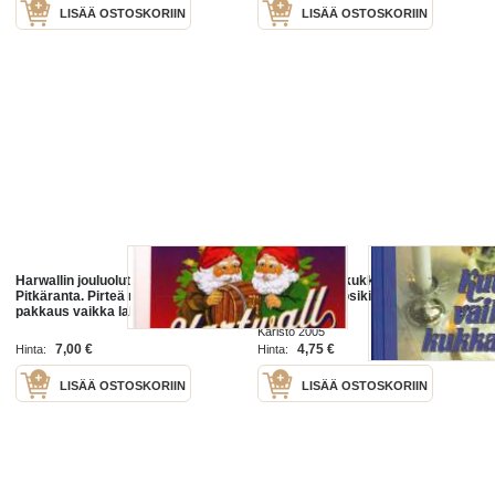
LISÄÄ OSTOSKORIIN
LISÄÄ OSTOSKORIIN
Harwallin jouluolut / Marja Liisa
Kutsu vaikka kukkaseksi :
Pitkäranta. Pirteä raikkaan oloinen
nimitiedon vuosikirja, 2005. 7.
pakkaus vaikka lahjapaketiksi
painos
pakaten oluen ystävälle.
Karisto 2005
7,00 €
4,75 €
Hinta:
Hinta:
LISÄÄ OSTOSKORIIN
LISÄÄ OSTOSKORIIN