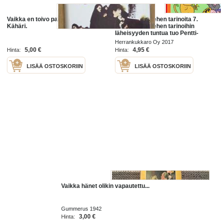
Vaikka en toivo paluuta / Iris
Onnellisen miehen tarinoita 7.
Kähäri.
Onnellisen miehen tarinoihin
läheisyyden tuntua tuo Pentti-
Oskarin tuntemien ihmisten nimet,
Herrankukkaro Oy 2017
vaikka heitä ei tunnekaan
5,00 €
4,95 €
Hinta:
Hinta:
LISÄÄ OSTOSKORIIN
LISÄÄ OSTOSKORIIN
Vaikka hänet olikin vapautettu...
Gummerus 1942
3,00 €
Hinta: