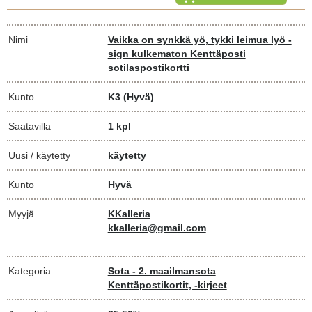
Nimi
Vaikka on synkkä yö, tykki leimua lyö -
sign kulkematon Kenttäposti
sotilaspostikortti
Kunto
K3
(Hyvä)
Saatavilla
1 kpl
Uusi / käytetty
käytetty
Kunto
Hyvä
Myyjä
KKalleria
kkalleria@gmail.com
Kategoria
Sota - 2. maailmansota
Kenttäpostikortit, -kirjeet