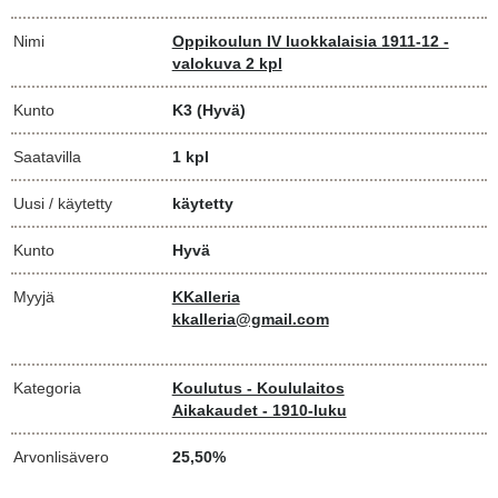
Nimi
Oppikoulun IV luokkalaisia 1911-12 -
valokuva 2 kpl
Kunto
K3
(Hyvä)
Saatavilla
1 kpl
Uusi / käytetty
käytetty
Kunto
Hyvä
Myyjä
KKalleria
kkalleria@gmail.com
Kategoria
Koulutus - Koululaitos
Aikakaudet - 1910-luku
Arvonlisävero
25,50%