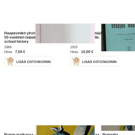
Haapaveden yksityisen oppikoulun
Oppikoulun Venäjän maantieto / J.
50-vuotinen taipale -historiikki /
E. Aro, L. T. Helle.
school history
1969
1915
7,00 €
10,00 €
Hinta:
Hinta:
LISÄÄ OSTOSKORIIN
LISÄÄ OSTOSKORIIN
Runon matkassa - Runoutta
Runon matkassa - Runoutta