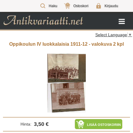
0
Haku
Ostoskori
Kirjaudu
Select Language
▼
Oppikoulun IV luokkalaisia 1911-12 - valokuva 2 kpl
3,50 €
Hinta:
LISÄÄ OSTOSKORIIN