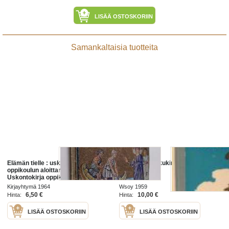
LISÄÄ OSTOSKORIIN
Samankaltaisia tuotteita
Elämän tielle : uskontokirja
Oppikoulun lukukirja II osa
oppikoulun aloittaneille -
Uskontokirja oppikoulun
aloittaneille
Kirjayhtymä 1964
Wsoy 1959
6,50 €
10,00 €
Hinta:
Hinta:
LISÄÄ OSTOSKORIIN
LISÄÄ OSTOSKORIIN