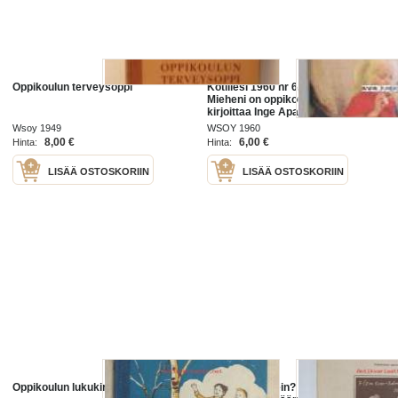
Oppikoulun terveysoppi
Kotiliesi 1960 nr 6, maaliskuu.
Mieheni on oppikoulun rehtori
kirjoittaa Inge Apajalahti. Ilona
Jalava in memoriam. Mainos:
Wsoy 1949
WSOY 1960
Sarpaneva-pata ( Saturnus-pata)
8,00 €
6,00 €
Hinta:
Hinta:
LISÄÄ OSTOSKORIIN
LISÄÄ OSTOSKORIIN
Oppikoulun lukukirja I osa
Laskenko oikein? Laskutehtäviä