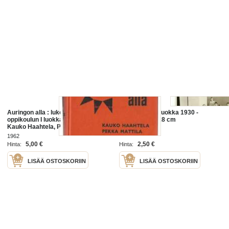
Auringon alla : lukemisto
Oppikoulun III luokka 1930 -
oppikoulun I luokkaa varten /
valokuva 13x18 cm
Kauko Haahtela, Pekka Mattila ;
kuv. Heikki Paaer.
1962
5,00 €
2,50 €
Hinta:
Hinta:
LISÄÄ OSTOSKORIIN
LISÄÄ OSTOSKORIIN