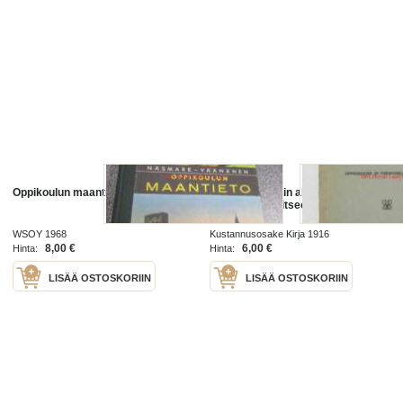
Oppikoulun maantieto
Perspektiiviopin alkeet -
Oppikoulun ja itseopiskelun
tarpeiksi
WSOY 1968
Kustannusosake Kirja 1916
8,00 €
6,00 €
Hinta:
Hinta:
LISÄÄ OSTOSKORIIN
LISÄÄ OSTOSKORIIN