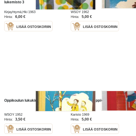
lukemisto 3
Kirjayhtymä,Hki 1963
WSOY 1962
6,00 €
5,00 €
Hinta:
Hinta:
LISÄÄ OSTOSKORIIN
LISÄÄ OSTOSKORIIN
Oppikoulun lukukirja I osa
Tiina aloittaa oppikoulun
WSOY 1952
Karisto 1969
3,50 €
5,00 €
Hinta:
Hinta:
LISÄÄ OSTOSKORIIN
LISÄÄ OSTOSKORIIN