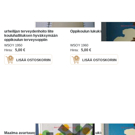
urheilijan terveydenhoito liite
Oppikoulun lukukirja II
kouluhallituksen hyväksymään
oppikoulun terveysoppiin
WSOY 1950
WSOY 1960
5,00 €
5,00 €
Hinta:
Hinta:
LISÄÄ OSTOSKORIIN
LISÄÄ OSTOSKORIIN
Maalma avartuuoppikoulun
Oppikoulun lukukirja II osa