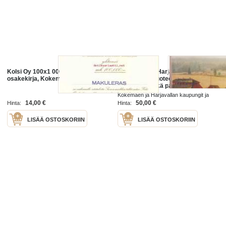
Kolsi Oy 100x1 000 mk ,
Kokemäen ja Harjavallan
osakekirja, Kokemäki 9.1943
talonhaltijat vuoteen 1900. torpat
1891-1900 sekä papisto ennen
vuotta 1870 Kokemäen ja
Kokemäen ja Harjavallan kaupungit ja
Harjavallan historia I:2
seurakunnat 2007
14,00 €
50,00 €
Hinta:
Hinta:
LISÄÄ OSTOSKORIIN
LISÄÄ OSTOSKORIIN