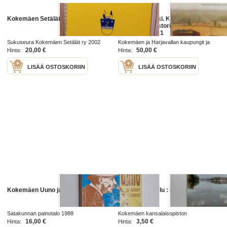
Kokemäen Setälät
Joki ja sen väki. Kokemäen ja
Harjavallan historia jääkaudesta
1860-luvulle 1:1
Sukuseura Kokemäen Setälät ry 2002
Kokemäen ja Harjavallan kaupungit ja
seurakunnat 2007
20,00 €
50,00 €
Hinta:
Hinta:
LISÄÄ OSTOSKORIIN
LISÄÄ OSTOSKORIIN
Kokemäen Uuno ja hänen juttunsa
Kokemäen joulu : Kotiseutulehti
2010
Satakunnan painotalo 1988
Kokemäen kansalaisopiston
opistolaisyhdistys 2010
16,00 €
3,50 €
Hinta:
Hinta: