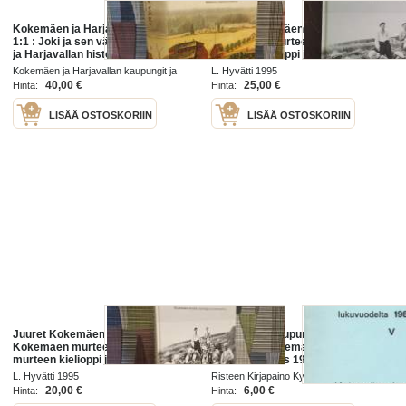
Kokemäen ja Harjavallan historia
Juuret Kokemäen mullassa ja
1:1 : Joki ja sen väki - Kokemäen
Kokemäen murteessa : Kokemäen
ja Harjavallan historia jääkaudesta
murteen kielioppi ja
1860-luvulle
murresanakirja
Kokemäen ja Harjavallan kaupungit ja
L. Hyvätti 1995
seurakunnat 2007
40,00 €
25,00 €
Hinta:
Hinta:
LISÄÄ OSTOSKORIIN
LISÄÄ OSTOSKORIIN
Juuret Kokemäen mullassa ja
Kokemäen kaupungin peruskoulun
Kokemäen murteessa : Kokemäen
yläaste ja Kokemäen lukio.
murteen kielioppi ja
Vuosikertomus 1980-1981
murresanakirja
L. Hyvätti 1995
Risteen Kirjapaino Ky ? 1981
20,00 €
6,00 €
Hinta:
Hinta: