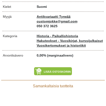
Kielet
Suomi
Myyjä
Antikvariaatti Tyrwää
customjokke@gmail.com
050 372 3625
Kategoria
Historia - Paikallishistoria
Hakuteokset - Vuosikirjat, kurssijulkaisut
Vuosikertomukset ja historiikit
Arvonlisävero
0,00% (marginaalivero)
LISÄÄ OSTOSKORIIN
Samankaltaisia tuotteita