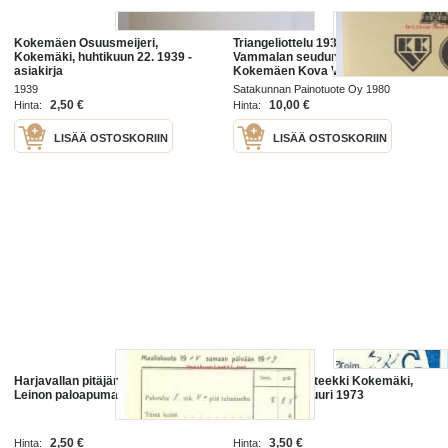
Kokemäen Osuusmeijeri,
Triangeliottelu 1930-1980.
Kokemäki, huhtikuun 22. 1939 -
Vammalan seudun Voima-
asiakirja
Kokemäen Kova Väki- Lauttakylän
Luja
1939
Satakunnan Painotuote Oy 1980
2,50 €
10,00 €
Hinta:
Hinta:
LISÄÄ OSTOSKORIIN
LISÄÄ OSTOSKORIIN
Harjavallan pitäjän kirkkoherra
Kokemäen Apteekki Kokemäki,
Leinon paloapumaksu 1909
resepti signatuuri 1973
2,50 €
3,50 €
Hinta:
Hinta: