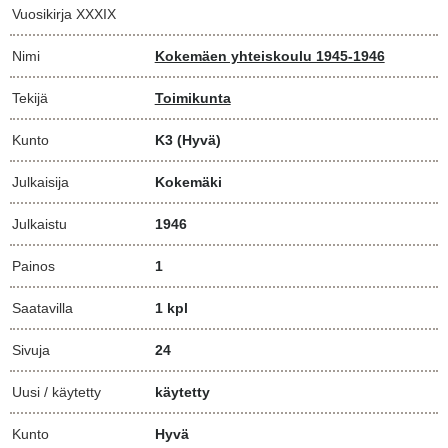
Vuosikirja XXXIX
Nimi
Kokemäen yhteiskoulu 1945-1946
Tekijä
Toimikunta
Kunto
K3
(Hyvä)
Julkaisija
Kokemäki
Julkaistu
1946
Painos
1
Saatavilla
1 kpl
Sivuja
24
Uusi / käytetty
käytetty
Kunto
Hyvä