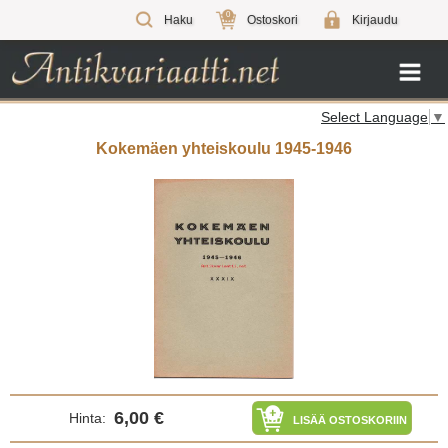
0
Haku
Ostoskori
Kirjaudu
Select Language
▼
Kokemäen yhteiskoulu 1945-1946
6,00 €
Hinta:
LISÄÄ OSTOSKORIIN