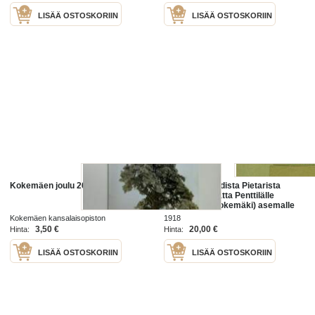
LISÄÄ OSTOSKORIIN
LISÄÄ OSTOSKORIIN
Kokemäen joulu 2008
Kirje Petrogradista Pietarista
3.1.1918 Marjatta Penttilälle
Kokemäen (Kokemäki) asemalle
Kokemäen kansalaisopiston
1918
opistolaisyhdistys 2008
3,50 €
20,00 €
Hinta:
Hinta:
LISÄÄ OSTOSKORIIN
LISÄÄ OSTOSKORIIN