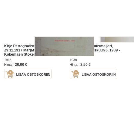
Kirje Petrogradista Pietarista
Kokemäen Osuusmeijeri,
29.11.1917 Marjatta Penttilälle
Kokemäki syyskuun 6. 1939 -
Kokemäen (Kokemäki) asemalle
asiakirja
1918
1939
20,00 €
2,50 €
Hinta:
Hinta:
LISÄÄ OSTOSKORIIN
LISÄÄ OSTOSKORIIN