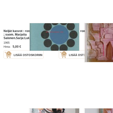
Neljät kasvot : romaani / Han Suyin
Neljät kasvot : romaani
; suom. Marjatta
Salonen.Sarja:Lukurengas; 2, 8
1965
Otava 1965
5,00 €
4,50 €
Hinta:
Hinta:
LISÄÄ OSTOSKORIIN
LISÄÄ OSTOSKORIIN