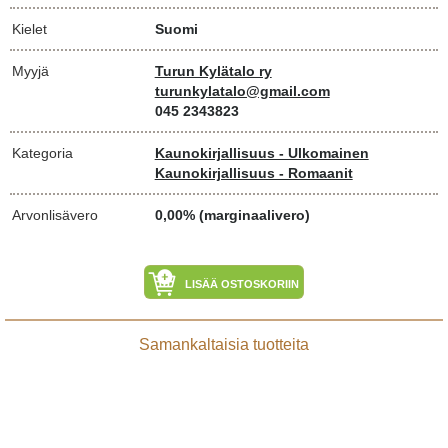
Kielet
Suomi
Myyjä
Turun Kylätalo ry
turunkylatalo@gmail.com
045 2343823
Kategoria
Kaunokirjallisuus - Ulkomainen
Kaunokirjallisuus - Romaanit
Arvonlisävero
0,00% (marginaalivero)
LISÄÄ OSTOSKORIIN
Samankaltaisia tuotteita