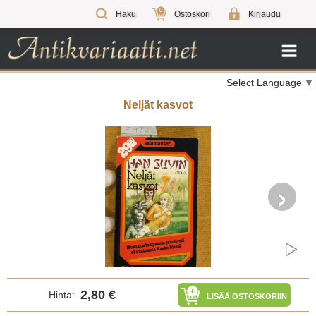
0
Haku
Ostoskori
Kirjaudu
Select Language
▼
Neljät kasvot
›
2,80 €
Hinta:
LISÄÄ OSTOSKORIIN