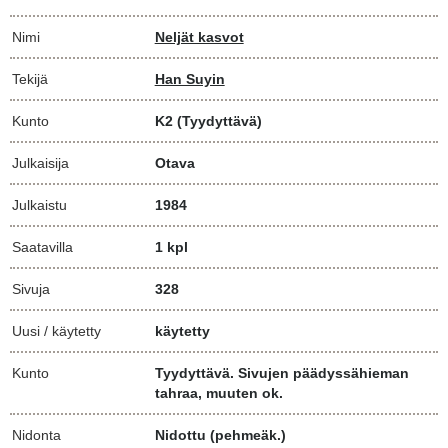
Nimi
Neljät kasvot
Tekijä
Han Suyin
Kunto
K2
(Tyydyttävä)
Julkaisija
Otava
Julkaistu
1984
Saatavilla
1 kpl
Sivuja
328
Uusi / käytetty
käytetty
Kunto
Tyydyttävä. Sivujen päädyssähieman
tahraa, muuten ok.
Nidonta
Nidottu (pehmeäk.)