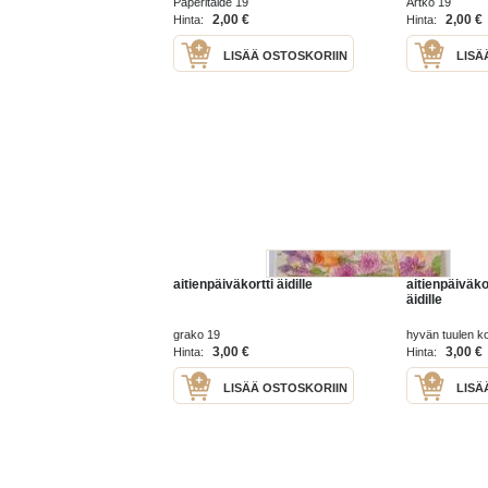
Paperitaide 19
Artko 19
2,00 €
2,00 €
Hinta:
Hinta:
LISÄÄ OSTOSKORIIN
LISÄ
aitienpäiväkortti äidille
aitienpäiväko
äidille
grako 19
hyvän tuulen ko
3,00 €
3,00 €
Hinta:
Hinta:
LISÄÄ OSTOSKORIIN
LISÄ