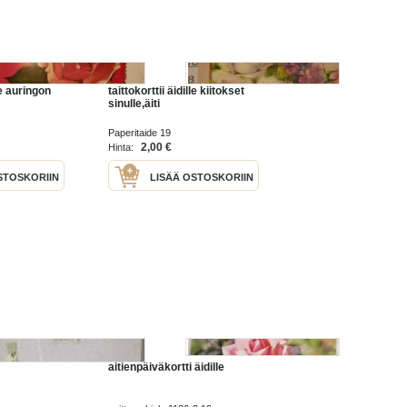
lle auringon
taittokorttii äidille kiitokset
sinulle,äiti
Paperitaide 19
2,00 €
Hinta:
STOSKORIIN
LISÄÄ OSTOSKORIIN
aitienpäiväkortti äidille