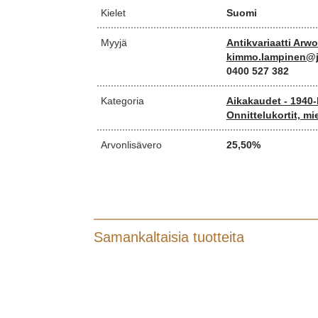
Kielet
Suomi
Myyjä
Antikvariaatti Arw
kimmo.lampinen@j
0400 527 382
Kategoria
Aikakaudet - 1940-
Onnittelukortit, mi
Arvonlisävero
25,50%
Samankaltaisia tuotteita