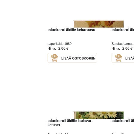
taittokortti äidille keltaruusu
taittokortti äi
paperitaide 1980
Satukustannus
2,00 €
2,00 €
Hinta:
Hinta:
LISÄÄ OSTOSKORIIN
LISÄ
taittokorttii äidille laulavat
taittokorttii ä
lintuset