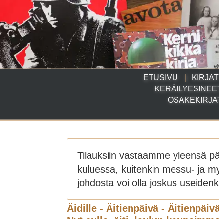
ETUSIVU
KIRJAT
KERÄILYESINEE
OSAKEKIRJA
Tilauksiin vastaamme yleensä p
kuluessa, kuitenkin messu- ja m
johdosta voi olla joskus useidenki
Äidille - Äitienpäivä - Äitienpäiv