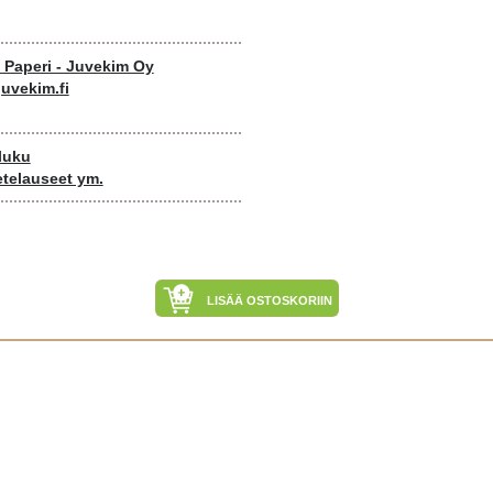
o Paperi - Juvekim Oy
uvekim.fi
luku
etelauseet ym.
LISÄÄ OSTOSKORIIN