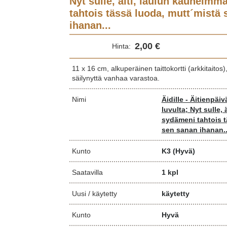
Nyt sulle, äiti, laulun kauneim
tahtois tässä luoda, mutt´mistä 
ihanan...
2,00 €
Hinta:
11 x 16 cm, alkuperäinen taittokortti (arkkitaito
säilynyttä vanhaa varastoa.
Nimi
Äidille - Äitienpäiv
luvulta; Nyt sulle
sydämeni tahtois t
sen sanan ihanan..
Kunto
K3
(Hyvä)
Saatavilla
1 kpl
Uusi / käytetty
käytetty
Kunto
Hyvä