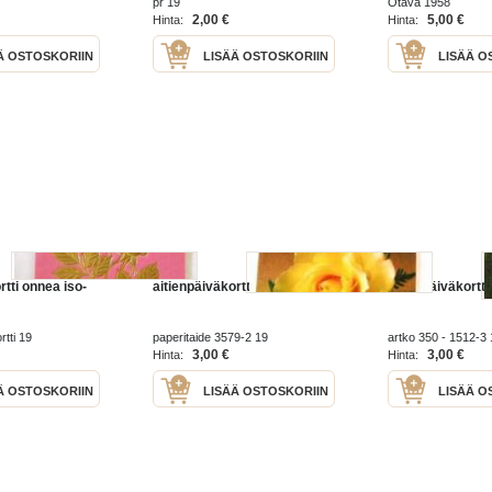
pr 19
Otava 1958
2,00 €
5,00 €
Hinta:
Hinta:
Ä OSTOSKORIIN
LISÄÄ OSTOSKORIIN
LISÄÄ O
rtti onnea iso-
aitienpäiväkortti äidille
aitienpäiväkortti 
rtti 19
paperitaide 3579-2 19
artko 350 - 1512-3
3,00 €
3,00 €
Hinta:
Hinta:
Ä OSTOSKORIIN
LISÄÄ OSTOSKORIIN
LISÄÄ O