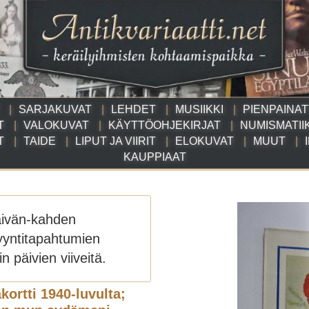
SARJAKUVAT
LEHDET
MUSIIKKI
PIENPAINA
T
VALOKUVAT
KÄYTTÖOHJEKIRJAT
NUMISMATII
T
TAIDE
LIPUT JA VIIRIT
ELOKUVAT
MUUT
KAUPPIAAT
äivän-kahden
yyntitapahtumien
n päivien viiveitä.
äkortti 1940-luvulta;