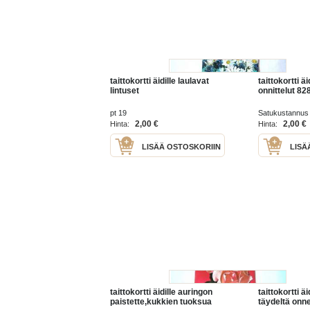
taittokortti äidille laulavat
taittokortti ä
lintuset
onnittelut 82
pt 19
Satukustannus
2,00 €
2,00 €
Hinta:
Hinta:
LISÄÄ OSTOSKORIIN
LISÄ
taittokortti äidille auringon
taittokortti äi
paistette,kukkien tuoksua
täydeltä onn