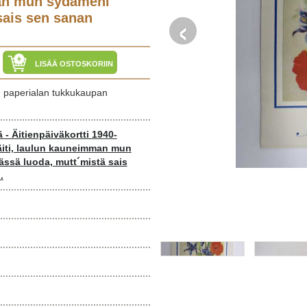
man mun sydämeni
‹
sais sen sanan
LISÄÄ OSTOSKORIIN
s), paperialan tukkukaupan
ä - Äitienpäiväkortti 1940-
, äiti, laulun kauneimman mun
ässä luoda, mutt´mistä sais
.