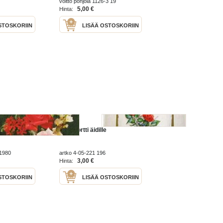
voitto pohjola 1126-3 19
5,00 €
Hinta:
STOSKORIIN
LISÄÄ OSTOSKORIIN
äidille
taittokortti äidille
 1980
artko 4-05-221 196
3,00 €
Hinta:
STOSKORIIN
LISÄÄ OSTOSKORIIN