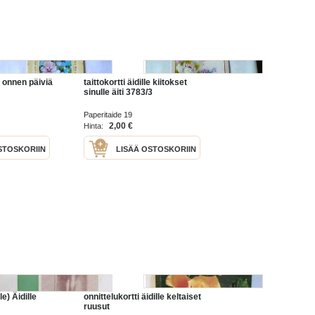
le onnen päiviä
taittokortti äidille kiitokset
sinulle äiti 3783/3
Paperitaide 19
2,00 €
Hinta:
STOSKORIIN
LISÄÄ OSTOSKORIIN
e) Äidille
onnittelukortti äidille keltaiset
ruusut