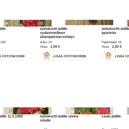
dille
taittokortti äidille
taittokorttii äidi
sydämmellinen
paistetta
äitienpäivätervehdys
 198
artko 19
Paperitaide 19
2,00 €
2,00 €
Hinta:
Hinta:
Ä OSTOSKORIIN
LISÄÄ OSTOSKORIIN
LISÄÄ O
idille 11.5.1980
taittokortti äidille onnea
Laulu äidille
sinulle