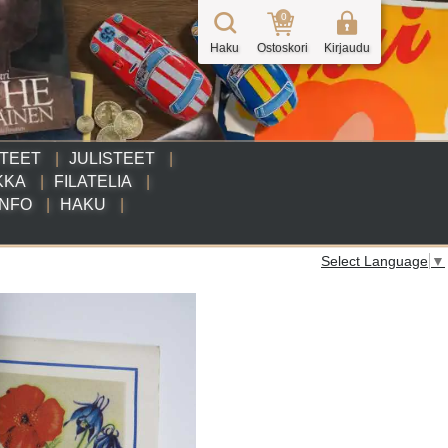
0
Haku
Ostoskori
Kirjaudu
TTEET
JULISTEET
KKA
FILATELIA
INFO
HAKU
Select Language
▼