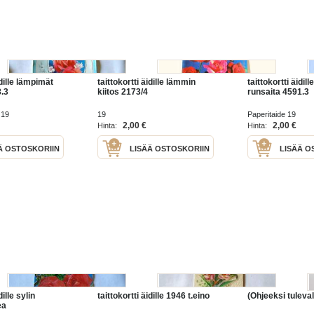
idille lämpimät
taittokortti äidille lämmin
taittokortti äidil
8.3
kiitos 2173/4
runsaita 4591.3
 19
19
Paperitaide 19
2,00 €
2,00 €
Hinta:
Hinta:
Ä OSTOSKORIIN
LISÄÄ OSTOSKORIIN
LISÄÄ O
dille sylin
taittokortti äidille 1946 t.eino
(Ohjeeksi tulevall
ea