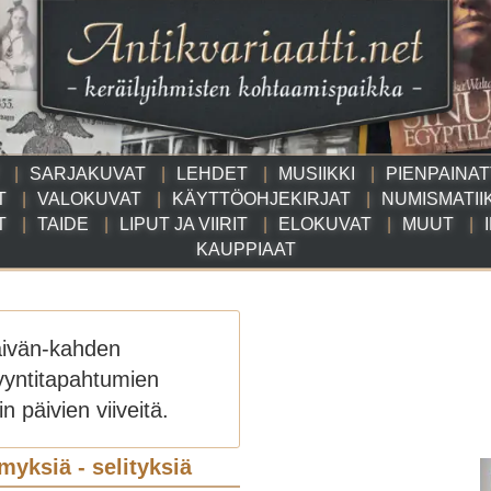
SARJAKUVAT
LEHDET
MUSIIKKI
PIENPAINA
T
VALOKUVAT
KÄYTTÖOHJEKIRJAT
NUMISMATII
T
TAIDE
LIPUT JA VIIRIT
ELOKUVAT
MUUT
KAUPPIAAT
äivän-kahden
yyntitapahtumien
n päivien viiveitä.
myksiä - selityksiä