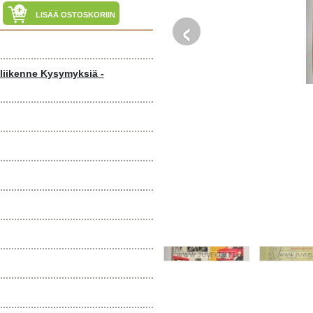
‹
LISÄÄ OSTOSKORIIN
 liikenne Kysymyksiä -