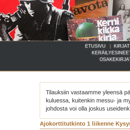
ETUSIVU
KIRJAT
KERÄILYESINEE
OSAKEKIRJA
Tilauksiin vastaamme yleensä p
kuluessa, kuitenkin messu- ja m
johdosta voi olla joskus useidenki
Ajokorttitutkinto 1 liikenne Kysy