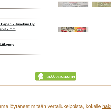
)
o Paperi - Juvekim Oy
uvekim.fi
 Liikenne
LISÄÄ OSTOSKORIIN
me löytäneet mitään vertailukelpoista, kokeile
hak