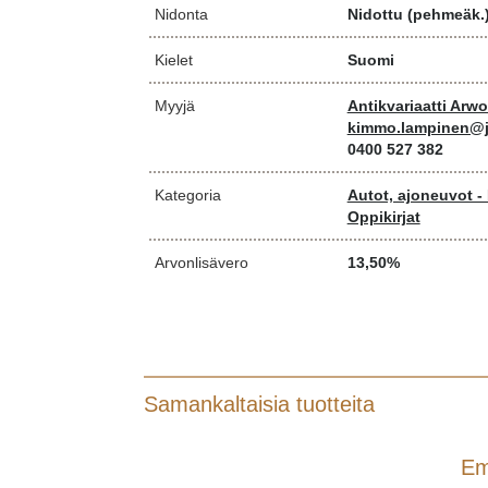
Nidonta
Nidottu (pehmeäk.
Kielet
Suomi
Myyjä
Antikvariaatti Arw
kimmo.lampinen@j
0400 527 382
Kategoria
Autot, ajoneuvot -
Oppikirjat
Arvonlisävero
13,50%
Samankaltaisia tuotteita
Em