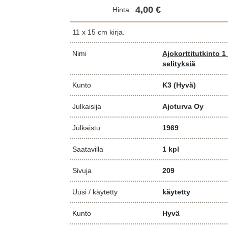
4,00 €
Hinta:
11 x 15 cm kirja.
Nimi
Ajokorttitutkinto 1
selityksiä
Kunto
K3
(Hyvä)
Julkaisija
Ajoturva Oy
Julkaistu
1969
Saatavilla
1 kpl
Sivuja
209
Uusi / käytetty
käytetty
Kunto
Hyvä