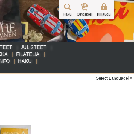
0
Haku
Ostoskori
Kirjaudu
TTEET
JULISTEET
KKA
FILATELIA
INFO
HAKU
Select Language
▼