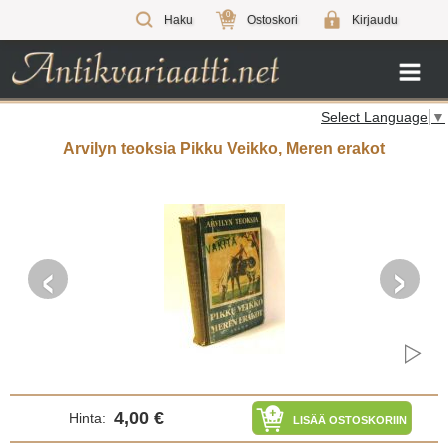
0
Haku
Ostoskori
Kirjaudu
Select Language
▼
Arvilyn teoksia Pikku Veikko, Meren erakot
‹
›
4,00 €
Hinta:
LISÄÄ OSTOSKORIIN