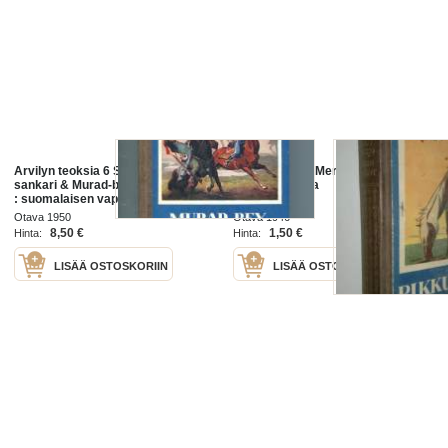
Arvilyn teoksia 6 Suomenlinnan
Pikku Veikko / Meren erakot ;
sankari & Murad-bey Raahen poika
Arvilyn teoksia
: suomalaisen vapaustaistelijan
seikkailuja Kreikassa
Otava 1950
Otava 1946
8,50 €
1,50 €
Hinta:
Hinta:
LISÄÄ OSTOSKORIIN
LISÄÄ OSTOSKORIIN