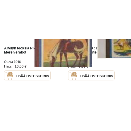
Arvilyn teoksia Pikku Veikko,
Arvilyn teoksia : Niilin rannan
Meren erakot
salaisuus - Aarteenetsijät
Otava 1946
Otava 1948
10,00 €
5,00 €
Hinta:
Hinta:
LISÄÄ OSTOSKORIIN
LISÄÄ OSTOSKORIIN