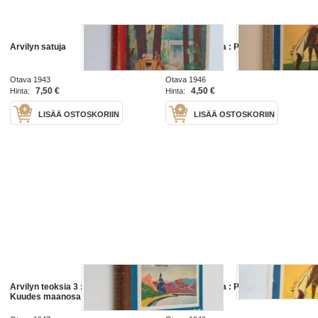
Arvilyn satuja
Arvilyn teoksia : Pikku Veikko ;
Meren erakot
Otava 1943
Otava 1946
7,50 €
4,50 €
Hinta:
Hinta:
LISÄÄ OSTOSKORIIN
LISÄÄ OSTOSKORIIN
Arvilyn teoksia 3 : Sininen saari ;
Arvilyn teoksia : Pikku Veikko ;
Kuudes maanosa
Meren erakot