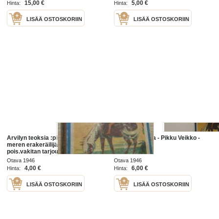
15,00 €
5,00 €
Hinta:
Hinta:
LISÄÄ OSTOSKORIIN
LISÄÄ OSTOSKORIIN
Arvilyn teoksia :pikku - veikkoja
Arvilyn teoksia - Pikku Veikko -
meren erakeräilijä myy kaikki
Meren erakot
pois.vakitan tarjous smart -
postimaksut smart -postimaksu S
Otava 1946
Otava 1946
ja M-koko 5e katso
4,00 €
6,00 €
Hinta:
Hinta:
LISÄÄ OSTOSKORIIN
LISÄÄ OSTOSKORIIN