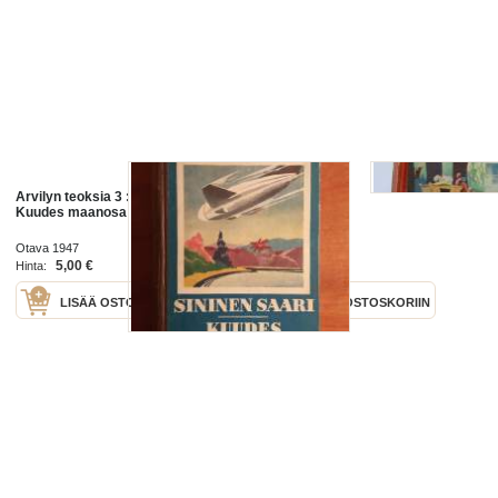
Arvilyn teoksia 3 : Sininen saari ;
Arvilyn satuja
Kuudes maanosa
Otava 1947
Otava 1943
5,00 €
10,50 €
Hinta:
Hinta:
LISÄÄ OSTOSKORIIN
LISÄÄ OSTOSKORIIN