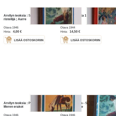
Arvilyn teoksia : Suomenlahden
Arvilyn tarinoita 1
risteilijä ; Aarre
Otava 1946
Otava 1944
4,00 €
14,50 €
Hinta:
Hinta:
LISÄÄ OSTOSKORIIN
LISÄÄ OSTOSKORIIN
Arvilyn teoksia : Pikku Veikko ;
Arvilyn teoksia - Suomenlahden
Meren erakot
risteilijä - Aarre
Otava 1946
Otava 1946