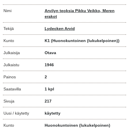
Nimi
Arvilyn teoksia Pikku Veikko, Meren
erakot
Tekijä
Lydecken Arvid
Kunto
K1
(Huonokuntoinen (lukukelpoinen))
Julkaisija
Otava
Julkaistu
1946
Painos
2
Saatavilla
1 kpl
Sivuja
217
Uusi / käytetty
käytetty
Kunto
Huonokuntoinen (lukukelpoinen)