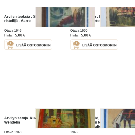
Arvilyn teoksia : Suomenlahden
Arvilyn teoksia : Niilin rannan
risteilijä - Aarre
salaisuus - Aarteenetsijät
Otava 1946
Otava 1930
5,00 €
5,00 €
Hinta:
Hinta:
LISÄÄ OSTOSKORIIN
LISÄÄ OSTOSKORIIN
Arvilyn satuja. Kuvittanut Martta
Lydecken, Arvid, 1884-1960.
Wendelin
Nimeke:Arvilyn teoksia.
[1]..Sisältö:Sisältö: Pikku Veikko, 2.
p. ; Meren erakot, 2. p.
Otava 1943
1946