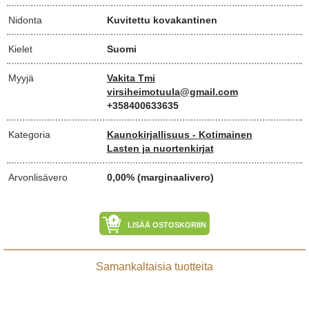
Nidonta
Kuvitettu kovakantinen
Kielet
Suomi
Myyjä
Vakita Tmi
virsiheimotuula@gmail.com
+358400633635
Kategoria
Kaunokirjallisuus - Kotimainen
Lasten ja nuortenkirjat
Arvonlisävero
0,00% (marginaalivero)
LISÄÄ OSTOSKORIIN
Samankaltaisia tuotteita