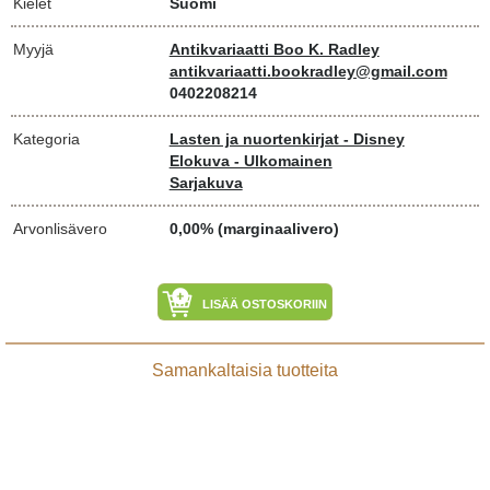
Kielet
Suomi
Myyjä
Antikvariaatti Boo K. Radley
antikvariaatti.bookradley@gmail.com
0402208214
Kategoria
Lasten ja nuortenkirjat - Disney
Elokuva - Ulkomainen
Sarjakuva
Arvonlisävero
0,00% (marginaalivero)
LISÄÄ OSTOSKORIIN
Samankaltaisia tuotteita