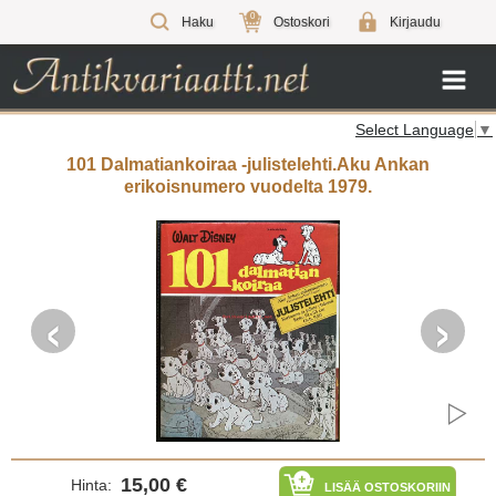
0
Haku
Ostoskori
Kirjaudu
Select Language
▼
101 Dalmatiankoiraa -julistelehti.Aku Ankan
erikoisnumero vuodelta 1979.
‹
›
15,00 €
Hinta:
LISÄÄ OSTOSKORIIN