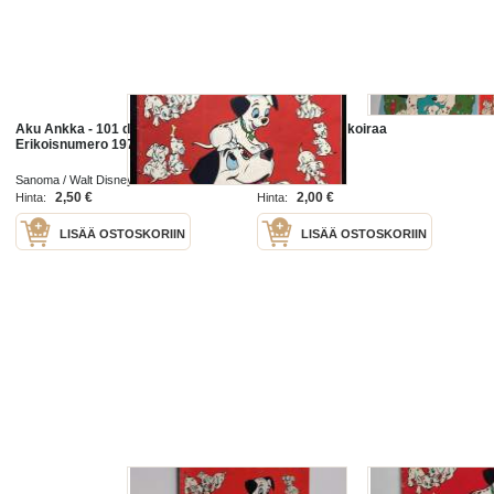
Aku Ankka - 101 dalmatiankoiraa -
101 Dalmatiankoiraa
Erikoisnumero 1976
Sanoma / Walt Disney 1976
2,50 €
2,00 €
Hinta:
Hinta:
LISÄÄ OSTOSKORIIN
LISÄÄ OSTOSKORIIN