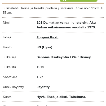
Julistelehti. Tarina ja toisella puolella julistekuva. Koko noin 91cm X
55cm.
Nimi
101 Dalmatiankoiraa -julistelehti.Aku
Ankan erikoisnumero vuodelta 1979.
Tekijä
Toppari Kirsti
Kunto
K3
(Hyvä)
Julkaisija
Sanoma Osakeyhtiö / Walt Disney
Julkaistu
1979
Saatavilla
1 kpl
Uusi / käytetty
käytetty
Kunto
Hyvä. Eheä ja siisti. Taiteltuna.