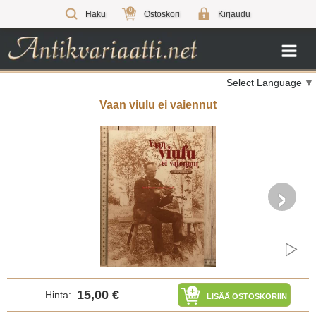
0
Haku
Ostoskori
Kirjaudu
Select Language
▼
Vaan viulu ei vaiennut
›
15,00 €
Hinta:
LISÄÄ OSTOSKORIIN