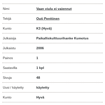
Nimi
Vaan viulu ei vaiennut
Tekijä
Outi Penttinen
Kunto
K3
(Hyvä)
Julkaisija
Paikalliskulttuurihanke Kumotus
Julkaistu
2006
Painos
1
Saatavilla
1 kpl
Sivuja
48
Uusi / käytetty
käytetty
Kunto
Hyvä