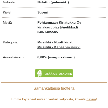
Nidonta
Nidottu (pehmeäk.)
Kielet
Suomi
Myyjä
Pohjanmaan Kirjatukku Oy
kirjakauppias@netikka.fi
040-7485565
Kategoria
Musiikki - Nuottikirjat
Musiikki - Kansanmusiikki
Arvonlisävero
0,00% (marginaalivero)
LISÄÄ OSTOSKORIIN
Samankaltaisia tuotteita
Emme löytäneet mitään vertailukelpoista, kokeile
hakua
!