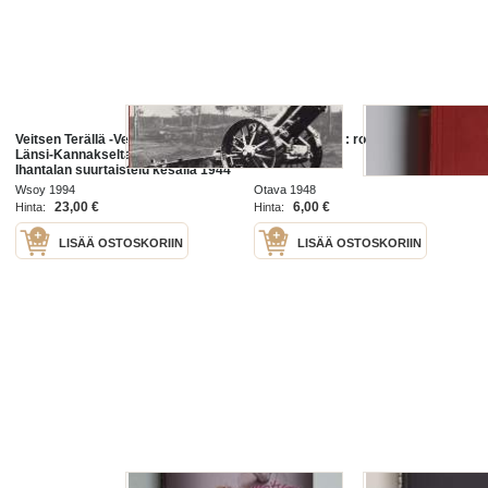
Veitsen Terällä -Vetäytyminen
Veitsen terällä : romaani
Länsi-Kannakselta ja Talin-
Ihantalan suurtaistelu kesällä 1944
Wsoy 1994
Otava 1948
23,00 €
6,00 €
Hinta:
Hinta:
LISÄÄ OSTOSKORIIN
LISÄÄ OSTOSKORIIN