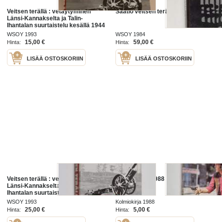
Veitsen terällä : vetäytyminen
Säätiö veitsen terällä
Länsi-Kannakselta ja Talin-
Ihantalan suurtaistelu kesällä 1944
WSOY 1993
WSOY 1984
15,00 €
59,00 €
Hinta:
Hinta:
LISÄÄ OSTOSKORIIN
LISÄÄ OSTOSKORIIN
Veitsen terällä : vetäytyminen
Finnwest 10/1988 : Henki veitsen
Länsi-Kannakselta ja Talin-
terällä
Ihantalan suurtaistelu kesällä 1944
WSOY 1993
Kolmiokirja 1988
25,00 €
5,00 €
Hinta:
Hinta: