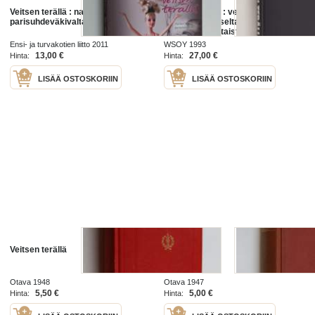
Veitsen terällä : naiseus- ja
Veitsen terällä : vetäytyminen
parisuhdeväkivalta
Länsi-Kannakselta ja Talin-
Ihantalan suurtaistelu kesällä 1944
Ensi- ja turvakotien liitto 2011
WSOY 1993
13,00 €
27,00 €
Hinta:
Hinta:
LISÄÄ OSTOSKORIIN
LISÄÄ OSTOSKORIIN
Veitsen terällä
Veitsen terällä
Otava 1948
Otava 1947
5,50 €
5,00 €
Hinta:
Hinta: