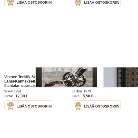
LISÄÄ OSTOSKORIIN
LISÄÄ OSTOSKORIIN
Veitsen Terällä -Vetäytyminen
Veitsen terällä
Länsi-Kannakselta ja Talin-
Ihantalan suurtaistelu kesällä 1944
Wsoy 1994
Exlibris 1973
12,00 €
5,50 €
Hinta:
Hinta:
LISÄÄ OSTOSKORIIN
LISÄÄ OSTOSKORIIN