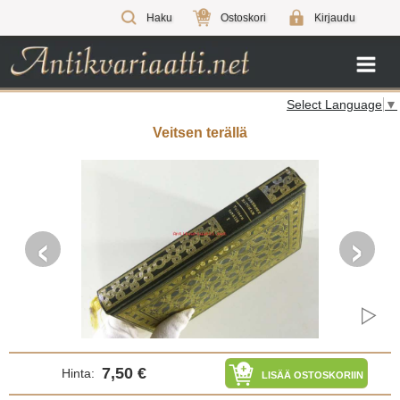
0
Haku
Ostoskori
Kirjaudu
Select Language
▼
Veitsen terällä
‹
›
7,50 €
Hinta:
LISÄÄ OSTOSKORIIN