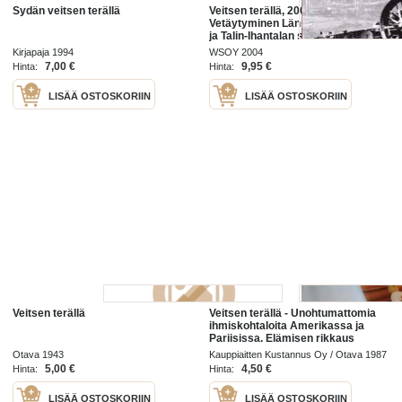
Sydän veitsen terällä
Veitsen terällä, 2004 -
Vetäytyminen Länsi-Kannakselta
ja Talin-Ihantalan suurtaistelu
kesällä 1944. Suurteos
Kirjapaja 1994
WSOY 2004
tilannekarttoineen kertoo tarkasti
7,00 €
9,95 €
Hinta:
Hinta:
suurtaistelun kulun
LISÄÄ OSTOSKORIIN
LISÄÄ OSTOSKORIIN
Veitsen terällä
Veitsen terällä - Unohtumattomia
ihmiskohtaloita Amerikassa ja
Pariisissa. Elämisen rikkaus
mestarin kuvaamana!
Otava 1943
Kauppiaitten Kustannus Oy / Otava 1987
5,00 €
4,50 €
Hinta:
Hinta:
LISÄÄ OSTOSKORIIN
LISÄÄ OSTOSKORIIN