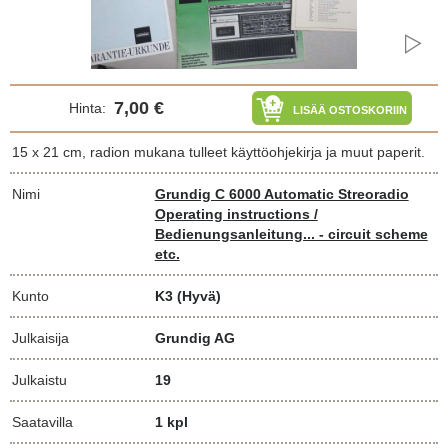
7,00 €
Hinta:
LISÄÄ OSTOSKORIIN
15 x 21 cm, radion mukana tulleet käyttöohjekirja ja muut paperit.
Nimi
Grundig C 6000 Automatic Streoradio
Operating instructions /
Bedienungsanleitung... - circuit scheme
etc.
Kunto
K3
(Hyvä)
Julkaisija
Grundig AG
Julkaistu
19
Saatavilla
1 kpl