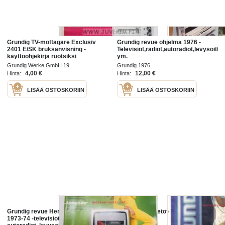
Grundig TV-mottagare Exclusiv
Grundig revue ohjelma 1976 -
2401 E/SK bruksanvisning -
Televisiot,radiot,autoradiot,levysoitti
käyttöohjekirja ruotsiksi
ym.
(tiivistelmä myös englanniksi ja
Grundig Werke GmbH 19
Grundig 1976
saksaksi)
4,00 €
12,00 €
Hinta:
Hinta:
LISÄÄ OSTOSKORIIN
LISÄÄ OSTOSKORIIN
Grundig revue Herbst / Winter
Grundig magnetofonit -myyntiesite
1973-74 -televisiot, radiot,