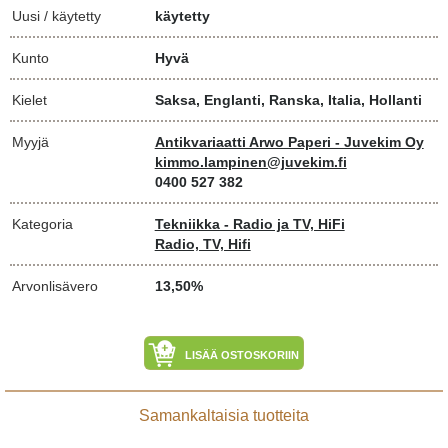
Uusi / käytetty
käytetty
Kunto
Hyvä
Kielet
Saksa, Englanti, Ranska, Italia, Hollanti
Myyjä
Antikvariaatti Arwo Paperi - Juvekim Oy
kimmo.lampinen@juvekim.fi
0400 527 382
Kategoria
Tekniikka - Radio ja TV, HiFi
Radio, TV, Hifi
Arvonlisävero
13,50%
LISÄÄ OSTOSKORIIN
Samankaltaisia tuotteita