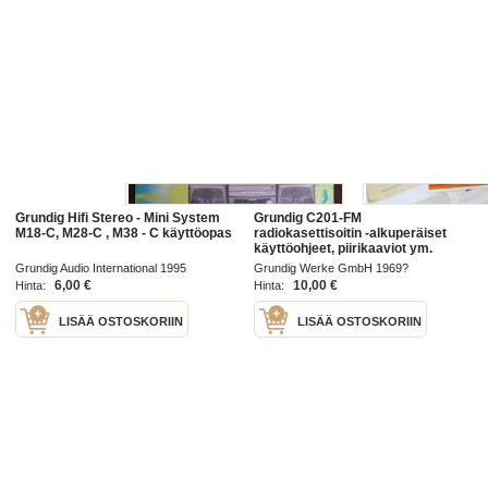
Grundig Hifi Stereo - Mini System
Grundig C201-FM
M18-C, M28-C , M38 - C käyttöopas
radiokasettisoitin -alkuperäiset
käyttöohjeet, piirikaaviot ym.
paperit, jotka kuoressa olleet
Grundig Audio International 1995
Grundig Werke GmbH 1969?
mukana toimituslaatikossa
6,00 €
10,00 €
Hinta:
Hinta:
LISÄÄ OSTOSKORIIN
LISÄÄ OSTOSKORIIN