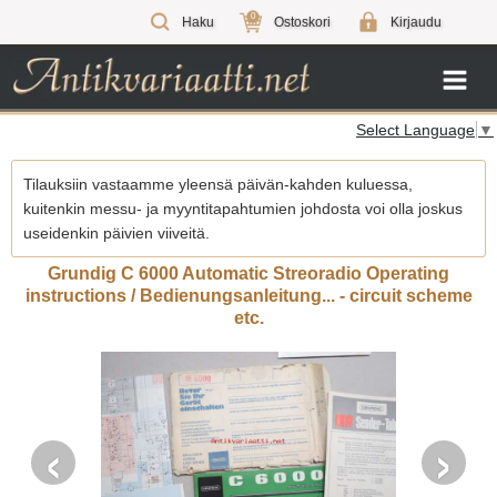
0
Haku
Ostoskori
Kirjaudu
Select Language
▼
Tilauksiin vastaamme yleensä päivän-kahden kuluessa,
kuitenkin messu- ja myyntitapahtumien johdosta voi olla joskus
useidenkin päivien viiveitä.
Grundig C 6000 Automatic Streoradio Operating
instructions / Bedienungsanleitung... - circuit scheme
etc.
‹
›