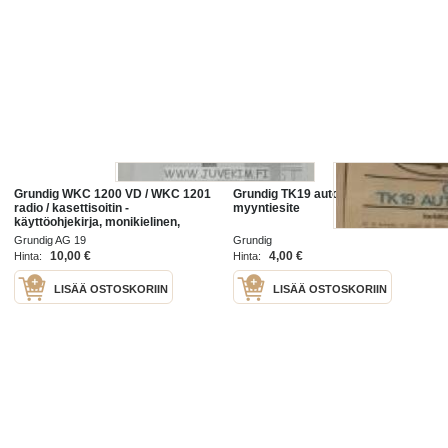
Grundig WKC 1200 VD / WKC 1201
Grundig TK19 automatic -
radio / kasettisoitin -
myyntiesite
käyttöohjekirja, monikielinen,
myös suomi
Grundig AG 19
Grundig
10,00 €
4,00 €
Hinta:
Hinta:
LISÄÄ OSTOSKORIIN
LISÄÄ OSTOSKORIIN