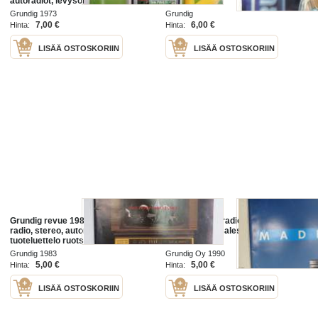
autoradiot, levysoittimet ym.
tuoteluettelo saksaksi
Grundig 1973
Grundig
7,00 €
6,00 €
Hinta:
Hinta:
LISÄÄ OSTOSKORIIN
LISÄÄ OSTOSKORIIN
Grundig revue 1983 -TV, video,
Grundig 1990 radio, TV, stereo -
radio, stereo, autoradio
myyntiesite / sales brochure
tuoteluettelo ruotsiksi
Grundig 1983
Grundig Oy 1990
5,00 €
5,00 €
Hinta:
Hinta:
LISÄÄ OSTOSKORIIN
LISÄÄ OSTOSKORIIN