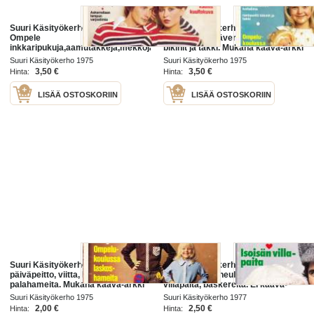
Suuri Käsityökerho 10/1975.
Suuri Käsityökerho 6/1975.
Ompele
virkataan kesäverho, kaitaliina,
inkkaripukuja,aamutakkeja,mekkoja,pitsiyöpejä.Mukana
bikinit ja takki. Mukana kaava-arkki
kaava-arkki 16 yöpaitoja jne. Katso
12 kaksi jakkua jne. Katso sisältö
Suuri Käsityökerho 1975
Suuri Käsityökerho 1975
sisältö kuvasta.
kuvasta.
3,50 €
3,50 €
Hinta:
Hinta:
LISÄÄ OSTOSKORIIN
LISÄÄ OSTOSKORIIN
Suuri Käsityökerho 3/1975.
Suuri Käsityökerho 2/1977.
päiväpeitto, viitta, laskoshameita,
Kirjavia muotineuleita, isoisän
palahameita. Mukana kaava-arkki
villapaita, baskereita. EI kaava-
3 kolme hametta jne. Katso sisältö
arkkia.
Suuri Käsityökerho 1975
Suuri Käsityökerho 1977
kuvasta.
2,00 €
2,50 €
Hinta:
Hinta: