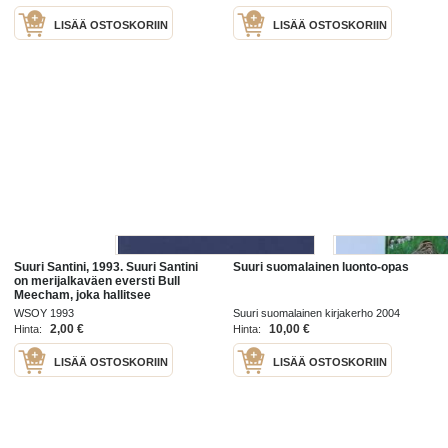
LISÄÄ OSTOSKORIIN
LISÄÄ OSTOSKORIIN
Suuri Santini, 1993. Suuri Santini
Suuri suomalainen luonto-opas
on merijalkaväen eversti Bull
Meecham, joka hallitsee
perhettään kuin koulutettua
WSOY 1993
Suuri suomalainen kirjakerho 2004
sotilasyksikköä. Vaimo Lillian ja
2,00 €
10,00 €
Hinta:
Hinta:
neljä
LISÄÄ OSTOSKORIIN
LISÄÄ OSTOSKORIIN