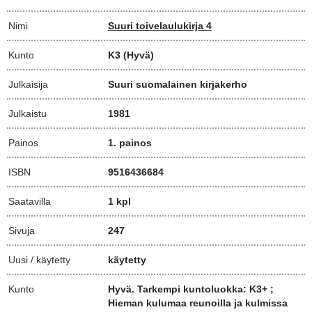
Nimi
Suuri toivelaulukirja 4
Kunto
K3
(Hyvä)
Julkaisija
Suuri suomalainen kirjakerho
Julkaistu
1981
Painos
1. painos
ISBN
9516436684
Saatavilla
1 kpl
Sivuja
247
Uusi / käytetty
käytetty
Kunto
Hyvä. Tarkempi kuntoluokka: K3+ ;
Hieman kulumaa reunoilla ja kulmissa