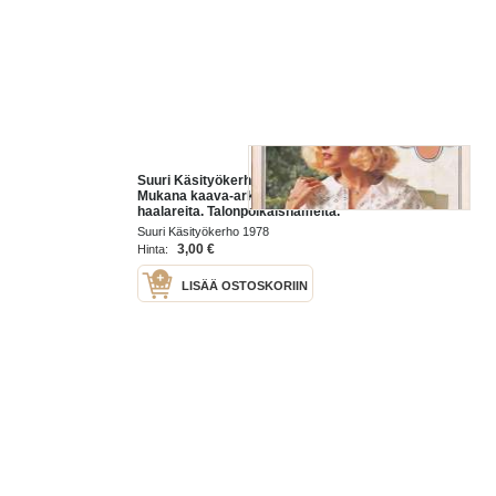
Suuri Käsityökerho 4/1978.
Mukana kaava-arkki 46 lasten
haalareita. Talonpoikaishameita.
Pastelliväriset puserot. Katso
Suuri Käsityökerho 1978
sisältö kuvasta.
3,00 €
Hinta:
LISÄÄ OSTOSKORIIN