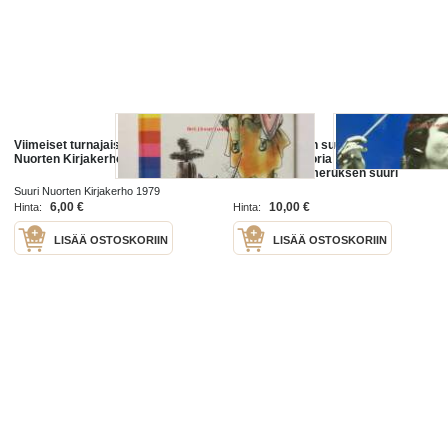
Viimeiset turnajaiset. Suuri
Gummeruksen suuri
Nuorten Kirjakerho
maailmanhistoria : 1900-luku :
Nimeke:Gummeruksen suuri
maailmanhistoria : 1900-luku :
Suuri Nuorten Kirjakerho 1979
ihmiskunnan kronikka. 1974-1986 /
6,00 €
10,00 €
Hinta:
Hinta:
[päätoimittaja Jorma O.
LISÄÄ OSTOSKORIIN
LISÄÄ OSTOSKORIIN