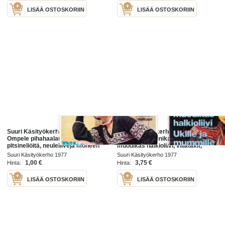
LISÄÄ OSTOSKORIIN
LISÄÄ OSTOSKORIIN
Suuri Käsityökerho 10/1977.
Suuri Käsityökerho 3/1977.
Ompele pihahaalarit, virkkaa
Ompele folk-tunika, neulo
pitsineliöitä, neuleliivejä moneen
muodikas halkioliivi, villatakit,
makuun. EI KAAVA-ARKKIA.
kirjekuorilaukut. Sisältää kaava-
Suuri Käsityökerho 1977
Suuri Käsityökerho 1977
arkin 3/77.
1,00 €
3,75 €
Hinta:
Hinta:
LISÄÄ OSTOSKORIIN
LISÄÄ OSTOSKORIIN