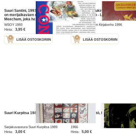
Suuri Santini, 1993. Suuri Santini
Suuri toivelaulukirja 1-13
on merijalkaväen eversti Bull
sisällysluettelo - Laulujen nimet ja
Meecham, joka hallitsee
alkusanat
perhettään kuin koulutettua
WSOY 1993
Suuri Suomalainen Kirjakerho 1996
sotilasyksikköä.
3,95 €
7,00 €
Hinta:
Hinta:
LISÄÄ OSTOSKORIIN
LISÄÄ OSTOSKORIIN
Suuri Kurpitsa 1989 nr 2 (25.)
Suuri junaryöstö, Henry Kolarz
Sarjakuvaseura Suuri Kurpitsa 1989
1966
3,00 €
5,00 €
Hinta:
Hinta: