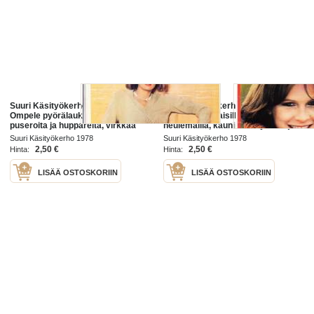
Suuri Käsityökerho 7/1978.
Suuri Käsityökerho 9/1978.
Ompele pyörälaukku, neulo
Ompelekoululaisille toppatakki,20
puseroita ja huppareita, virkkaa
neulemallia, kauniita räsymattoja.
hartiahuivi. Mukana kaava-arkki 49
Mukana kaava-arkki 51 hameita
Suuri Käsityökerho 1978
Suuri Käsityökerho 1978
unelmayöpaitoja jne. Katso sisältö
jne. Katso sisältö kuvasta.
2,50 €
2,50 €
Hinta:
Hinta:
kuvasta.
LISÄÄ OSTOSKORIIN
LISÄÄ OSTOSKORIIN