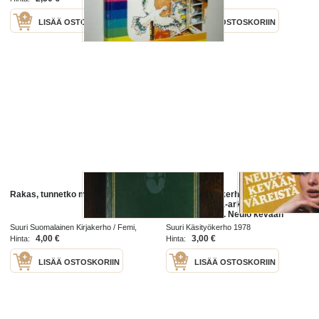
LISÄÄ OSTOSKORIIN
LISÄÄ OSTOSKORIIN
Rakas, tunnetko meren sinen
Suuri Käsityökerho 3/1978.
Mukana kaava-arkki 45
äitiysvaatteita. Neulo kevään
väreistä. Matto timanttipistoilla.
Suuri Suomalainen Kirjakerho / Femi,
Suuri Käsityökerho 1978
Muotiliivejä. Katso sisältö kuvasta.
Suuri naistenkerho 1977
4,00 €
3,00 €
Hinta:
Hinta:
LISÄÄ OSTOSKORIIN
LISÄÄ OSTOSKORIIN