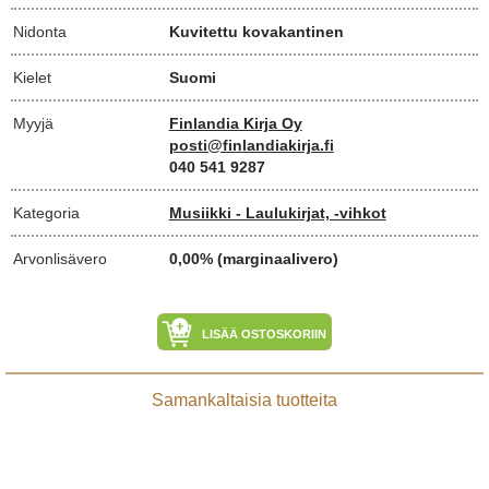
Nidonta
Kuvitettu kovakantinen
Kielet
Suomi
Myyjä
Finlandia Kirja Oy
posti@finlandiakirja.fi
040 541 9287
Kategoria
Musiikki - Laulukirjat, -vihkot
Arvonlisävero
0,00% (marginaalivero)
LISÄÄ OSTOSKORIIN
Samankaltaisia tuotteita