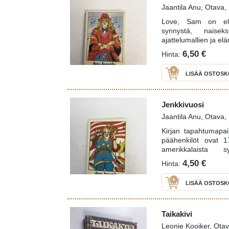
Jaantila Anu, Otava,
Love, Sam on elä
synnystä, naiseks
ajattelumallien ja e
6,50 €
Hinta:
LISÄÄ OSTOSK
Jenkkivuosi
Jaantila Anu, Otava,
Kirjan tapahtumapa
päähenkilöt ovat 17
amerikkalaista 
huumorintajuinen, m
4,50 €
Hinta:
LISÄÄ OSTOSK
Taikakivi
Leonie Kooiker, Ota