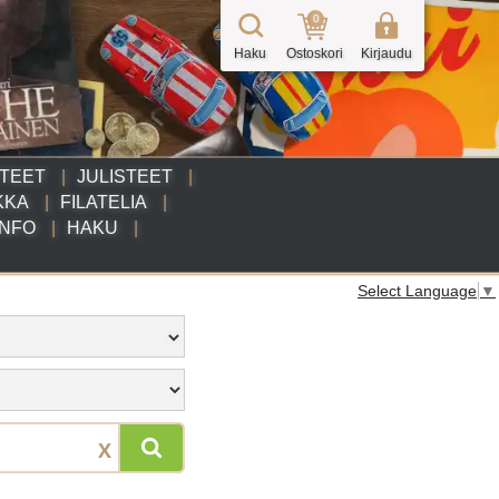
0
Haku
Ostoskori
Kirjaudu
TTEET
JULISTEET
KKA
FILATELIA
INFO
HAKU
Select Language
▼
X