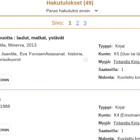
Hakutulokset (
49
)
Sivu:
1
2
3
uotta : laulut, matkat, ystävät
tila, Minerva, 2013
Tyyppi:
Kirjat
u Jaantila, Eva ForssenAsiasanat: historia,
Kunto:
K5 (Uusi tai l
uorisokuorot
Myyjä:
Finlandia Kirj
Saatavilla:
1
Nidonta:
Kuvitettu k
ORIIN
n
 1988
Tyyppi:
Kirjat
Kunto:
K4 (Erinomain
Myyjä:
Finlandia Kirj
ORIIN
Saatavilla:
1
Nidonta:
Kuvitettu k