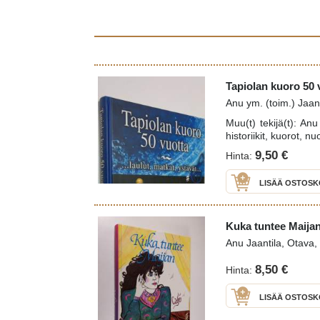
Tapiolan kuoro 50 v
Anu ym. (toim.) Jaan
Muu(t) tekijä(t): An
historiikit, kuorot, n
9,50 €
Hinta:
LISÄÄ OSTOSK
Kuka tuntee Maija
Anu Jaantila, Otava,
8,50 €
Hinta:
LISÄÄ OSTOSK