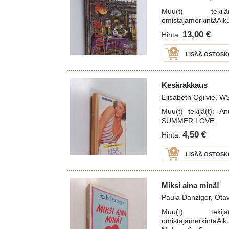
Muu(t) tekijä
omistajamerkintäAlk
13,00 €
Hinta:
LISÄÄ OSTOSK
Kesärakkaus
Elisabeth Ogilvie, 
Muu(t) tekijä(t): A
SUMMER LOVE
4,50 €
Hinta:
LISÄÄ OSTOSK
Miksi aina minä!
Paula Danziger, Ota
Muu(t) tekijä
omistajamerkintäA