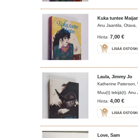
Kuka tuntee Maija
Anu Jaantila, Otava,
7,00 €
Hinta:
LISÄÄ OSTOSK
Laula, Jimmy Jo
Katherine Paterson
Muu(t) tekijä(t): An
4,00 €
Hinta:
LISÄÄ OSTOSK
Love, Sam