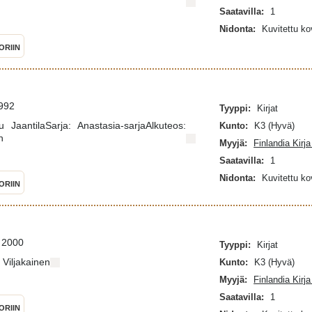
Saatavilla:
1
Nidonta:
Kuvitettu k
ORIIN
1992
Tyyppi:
Kirjat
u JaantilaSarja: Anastasia-sarjaAlkuteos:
Kunto:
K3 (Hyvä)
n
Myyjä:
Finlandia Kirj
Saatavilla:
1
Nidonta:
Kuvitettu k
ORIIN
 2000
Tyyppi:
Kirjat
 Viljakainen
Kunto:
K3 (Hyvä)
Myyjä:
Finlandia Kirj
Saatavilla:
1
ORIIN