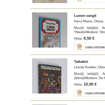
Lumen vangit
Harry Mazer, Otava,
Muu(t) tekijä(t): A
YläasteAlkuteos: Sn
6,50 €
Hinta:
LISÄÄ OSTOSK
Taikakivi
Leonie Kooiker, Ota
Muu(t) tekijä(t): 
(leima)Alkuteos: De
10,00 €
Hinta:
LISÄÄ OSTOSK