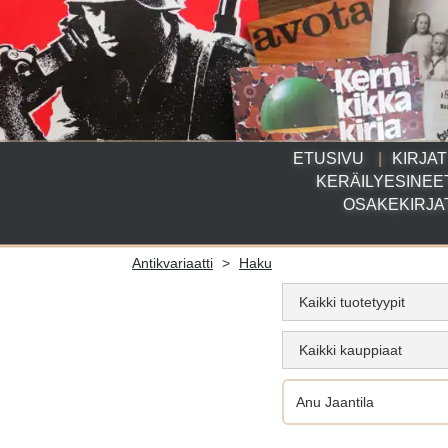
ETUSIVU
KIRJAT
KERÄILYESINEE
OSAKEKIRJA
Antikvariaatti
>
Haku