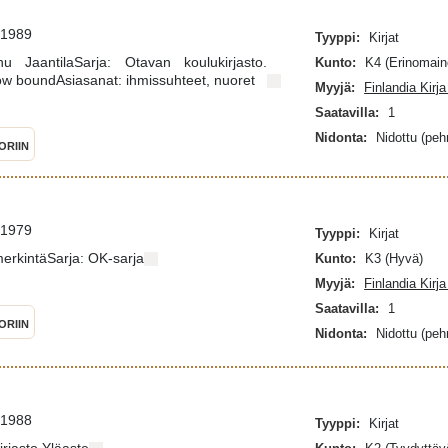
 1989
Tyyppi:
Kirjat
nu JaantilaSarja: Otavan koulukirjasto.
Kunto:
K4 (Erinomain
ow boundAsiasanat: ihmissuhteet, nuoret
Myyjä:
Finlandia Kirj
Saatavilla:
1
Nidonta:
Nidottu (pe
ORIIN
 1979
Tyyppi:
Kirjat
erkintäSarja: OK-sarja
Kunto:
K3 (Hyvä)
Myyjä:
Finlandia Kirj
Saatavilla:
1
ORIIN
Nidonta:
Nidottu (pe
 1988
Tyyppi:
Kirjat