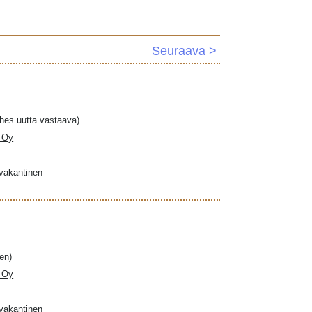
Seuraava >
ähes uutta vastaava)
a Oy
ovakantinen
en)
a Oy
ovakantinen