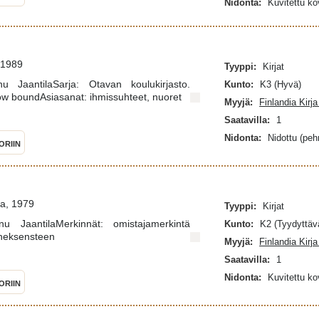
Nidonta:
Kuvitettu k
 1989
Tyyppi:
Kirjat
nu JaantilaSarja: Otavan koulukirjasto.
Kunto:
K3 (Hyvä)
ow boundAsiasanat: ihmissuhteet, nuoret
Myyjä:
Finlandia Kirj
Saatavilla:
1
Nidonta:
Nidottu (pe
ORIIN
va, 1979
Tyyppi:
Kirjat
Anu JaantilaMerkinnät: omistajamerkintä
Kunto:
K2 (Tyydyttäv
 heksensteen
Myyjä:
Finlandia Kirj
Saatavilla:
1
Nidonta:
Kuvitettu k
ORIIN