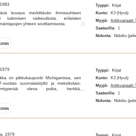
 1983
Tyyppi:
Kirjat
vä kuvaus merkittävän ihmissuhteen
Kunto:
K3 (Hyvä)
i tulemisen vaikeudesta, erilaisten
Myyjä:
Antikvariaatti
lämäntapojen yhteen sovittamisesta.
Saatavilla:
1
Nidonta:
Nidottu (pe
ORIIN
 1979
Tyyppi:
Kirjat
ikka on pikkukaupunki Michiganissa, sen
Kunto:
K3 (Hyvä)
-vuotias suomalaistyttö ja meksikolais-
Myyjä:
Antikvariaatti
syntyperää oleva poika, herkkä,
Saatavilla:
1
usikaalinen Saucer.
Nidonta:
Nidottu (pe
ORIIN
va, 1979
Tyyppi:
Kirjat