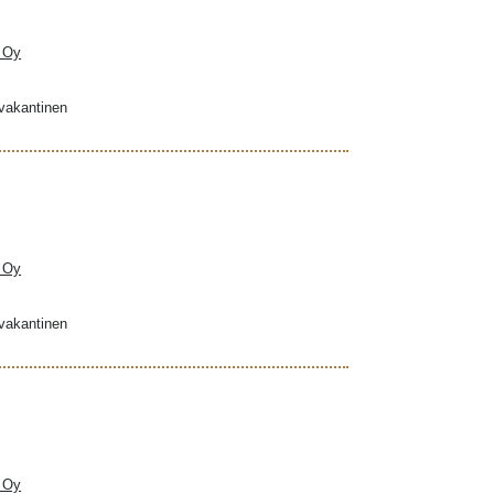
a Oy
ovakantinen
a Oy
ovakantinen
a Oy