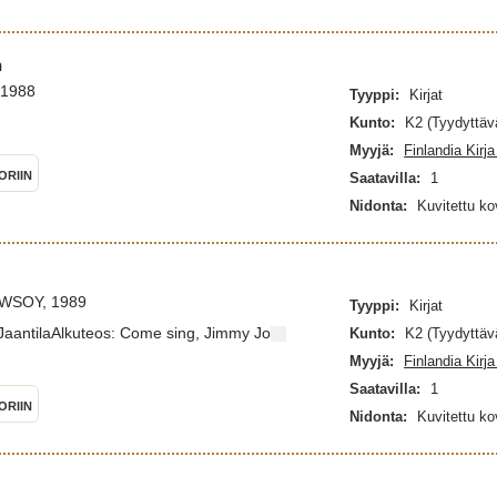
n
 1988
Tyyppi:
Kirjat
Kunto:
K2 (Tyydyttäv
Myyjä:
Finlandia Kirj
ORIIN
Saatavilla:
1
Nidonta:
Kuvitettu k
, WSOY, 1989
Tyyppi:
Kirjat
u JaantilaAlkuteos: Come sing, Jimmy Jo
Kunto:
K2 (Tyydyttäv
Myyjä:
Finlandia Kirj
Saatavilla:
1
ORIIN
Nidonta:
Kuvitettu k