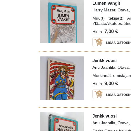
Lumen vangit
Harry Mazer, Otava,
Muu(t) tekijä(t): A
YläasteAlkuteos: Sn
7,00 €
Hinta:
LISÄÄ OSTOSK
Jenkkivuosi
Anu Jaantila, Otava,
Merkinnät: omistajam
9,00 €
Hinta:
LISÄÄ OSTOSK
Jenkkivuosi
Anu Jaantila, Otava,