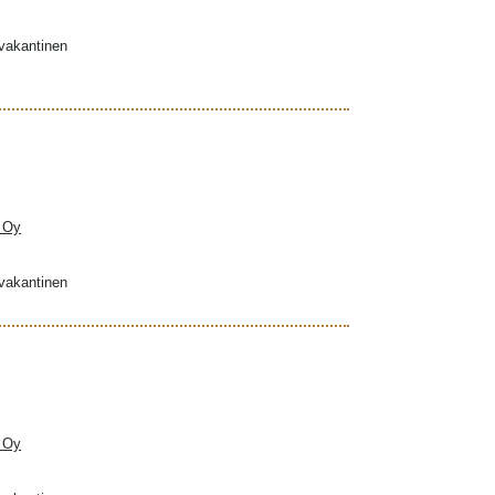
ovakantinen
a Oy
ovakantinen
a Oy