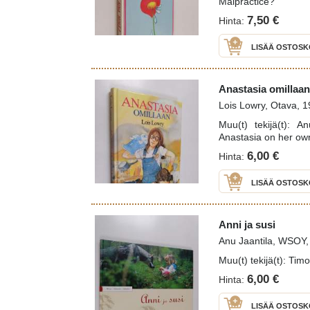
Malpractice?
7,50 €
Hinta:
LISÄÄ OSTOSK
Anastasia omillaan
Lois Lowry, Otava, 
Muu(t) tekijä(t): An
Anastasia on her ow
6,00 €
Hinta:
LISÄÄ OSTOSK
Anni ja susi
Anu Jaantila, WSOY,
Muu(t) tekijä(t): Timo
6,00 €
Hinta:
LISÄÄ OSTOSK