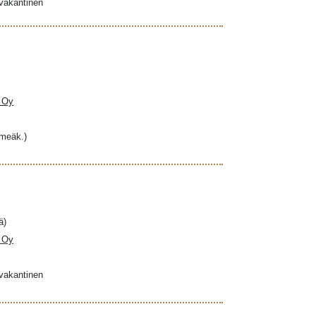
ovakantinen
a Oy
hmeäk.)
ä)
a Oy
ovakantinen