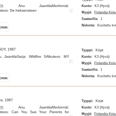
(t): Anu JaantilaMerkinnät:
Kunto:
K3 (Hyvä)
uteos: De heksensteen
Myyjä:
Finlandia Kirj
Saatavilla:
1
Nidonta:
Kuvitettu k
ORIIN
WSOY, 1987
Tyyppi:
Kirjat
nu JaantilaSarja: Wildfire 5Alkuteos: MY
Kunto:
K3 (Hyvä)
Myyjä:
Finlandia Kirj
Saatavilla:
1
Nidonta:
Kuvitettu k
ORIIN
va, 1987
Tyyppi:
Kirjat
(t): Anu JaantilaMerkinnät:
Kunto:
K3 (Hyvä)
lkuteos: Can You Sue Your Parents for
Myyjä:
Finlandia Kirj