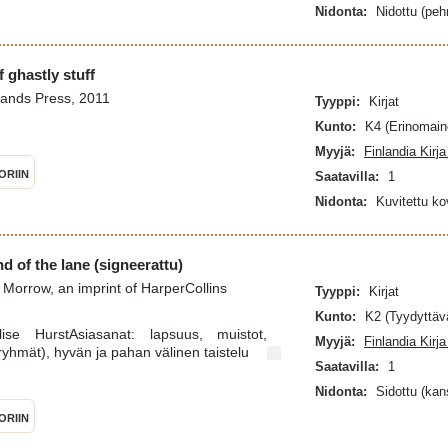
Nidonta:
Nidottu (pe
f ghastly stuff
lands Press, 2011
Tyyppi:
Kirjat
Kunto:
K4 (Erinomain
Myyjä:
Finlandia Kirj
ORIIN
Saatavilla:
1
Nidonta:
Kuvitettu k
d of the lane (signeerattu)
 Morrow, an imprint of HarperCollins
Tyyppi:
Kirjat
Kunto:
K2 (Tyydyttäv
Elise HurstAsiasanat: lapsuus, muistot,
Myyjä:
Finlandia Kirj
ryhmät), hyvän ja pahan välinen taistelu
Saatavilla:
1
Nidonta:
Sidottu (kan
ORIIN