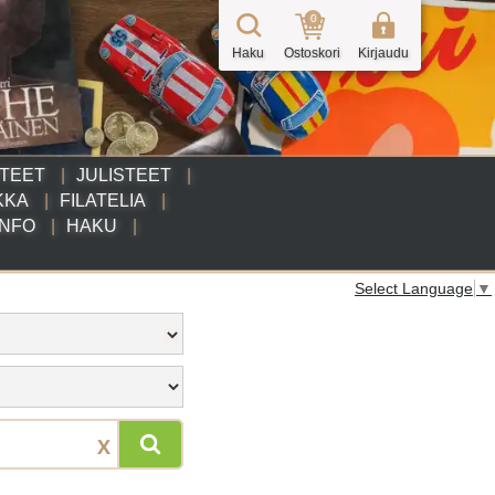
0
Haku
Ostoskori
Kirjaudu
TTEET
JULISTEET
KKA
FILATELIA
INFO
HAKU
Select Language
▼
X