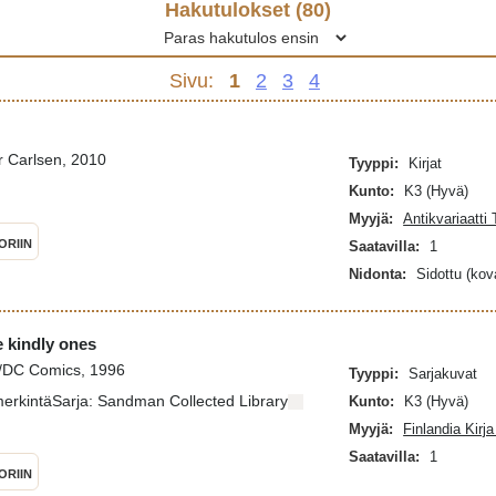
Hakutulokset (
80
)
Sivu:
1
2
3
4
r Carlsen, 2010
Tyyppi:
Kirjat
Kunto:
K3 (Hyvä)
Myyjä:
Antikvariaatti
ORIIN
Saatavilla:
1
Nidonta:
Sidottu (kov
 kindly ones
o/DC Comics, 1996
Tyyppi:
Sarjakuvat
merkintäSarja: Sandman Collected Library
Kunto:
K3 (Hyvä)
Myyjä:
Finlandia Kirj
Saatavilla:
1
ORIIN