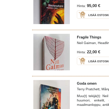
95,00 €
Hinta:
LISÄÄ OSTOSK
Fragile Things
Neil Gaiman, Headli
22,00 €
Hinta:
LISÄÄ OSTOSK
Goda omen
Terry Pratchett, Mån
Muu(t) tekijä(t): N
huumori, enkelit, 
maailmanloppu, antik