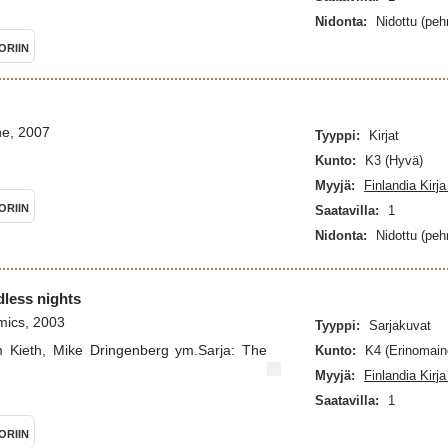
Nidonta:
Nidottu (pe
ORIIN
ne, 2007
Tyyppi:
Kirjat
Kunto:
K3 (Hyvä)
Myyjä:
Finlandia Kirj
ORIIN
Saatavilla:
1
Nidonta:
Nidottu (pe
less nights
mics, 2003
Tyyppi:
Sarjakuvat
am Kieth, Mike Dringenberg ym.Sarja: The
Kunto:
K4 (Erinomain
Myyjä:
Finlandia Kirj
Saatavilla:
1
ORIIN