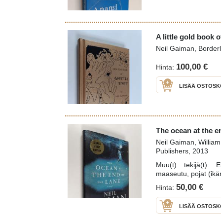
A little gold book o
Neil Gaiman, Border
100,00 €
Hinta:
LISÄÄ OSTOSK
The ocean at the en
Neil Gaiman, William
Publishers, 2013
Muu(t) tekijä(t): 
maaseutu, pojat (ikä
50,00 €
Hinta:
LISÄÄ OSTOSK