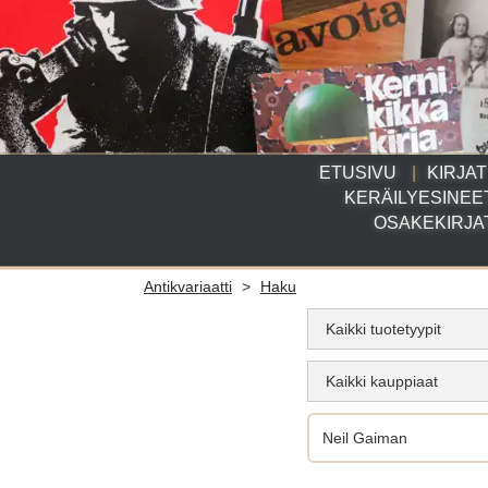
ETUSIVU
KIRJAT
KERÄILYESINEE
OSAKEKIRJA
Antikvariaatti
>
Haku