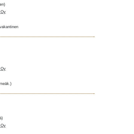
en)
a Oy
ovakantinen
a Oy
hmeäk.)
ä)
a Oy