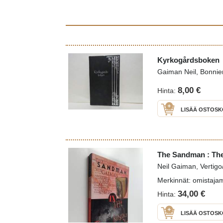
Kyrkogårdsboken
Gaiman Neil, Bonnie
8,00 €
Hinta:
LISÄÄ OSTOSK
The Sandman : The
Neil Gaiman, Vertig
Merkinnät: omistaja
34,00 €
Hinta:
LISÄÄ OSTOSK