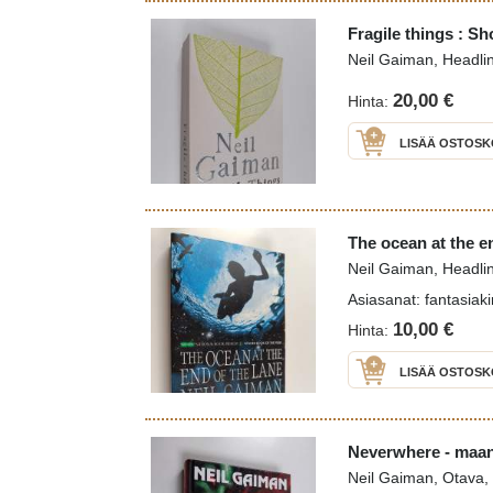
Fragile things : Sh
Neil Gaiman, Headli
20,00 €
Hinta:
LISÄÄ OSTOSK
The ocean at the en
Neil Gaiman, Headli
Asiasanat: fantasiakir
10,00 €
Hinta:
LISÄÄ OSTOSK
Neverwhere - maan
Neil Gaiman, Otava,