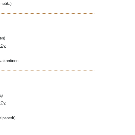
hmeäk.)
en)
a Oy
ovakantinen
ä)
a Oy
sipaperit)