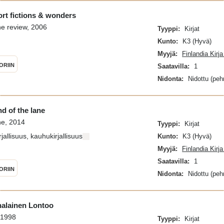
ort fictions & wonders
ne review, 2006
Tyyppi:
Kirjat
Kunto:
K3 (Hyvä)
Myyjä:
Finlandia Kirj
ORIIN
Saatavilla:
1
Nidonta:
Nidottu (pe
d of the lane
ne, 2014
Tyyppi:
Kirjat
jallisuus, kauhukirjallisuus
Kunto:
K3 (Hyvä)
Myyjä:
Finlandia Kirj
Saatavilla:
1
ORIIN
Nidonta:
Nidottu (pe
alainen Lontoo
 1998
Tyyppi:
Kirjat