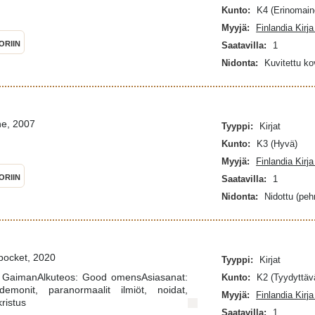
Kunto:
K4 (Erinomain
Myyjä:
Finlandia Kirj
ORIIN
Saatavilla:
1
Nidonta:
Kuvitettu k
ne, 2007
Tyyppi:
Kirjat
Kunto:
K3 (Hyvä)
Myyjä:
Finlandia Kirj
ORIIN
Saatavilla:
1
Nidonta:
Nidottu (pe
pocket, 2020
Tyyppi:
Kirjat
eil GaimanAlkuteos: Good omensAsiasanat:
Kunto:
K2 (Tyydyttäv
demonit, paranormaalit ilmiöt, noidat,
Myyjä:
Finlandia Kirj
ristus
Saatavilla:
1