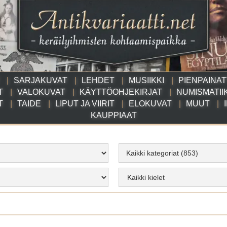
SARJAKUVAT
LEHDET
MUSIIKKI
PIENPAINA
T
VALOKUVAT
KÄYTTÖOHJEKIRJAT
NUMISMATII
T
TAIDE
LIPUT JA VIIRIT
ELOKUVAT
MUUT
KAUPPIAAT
Kaikki kategoriat (853)