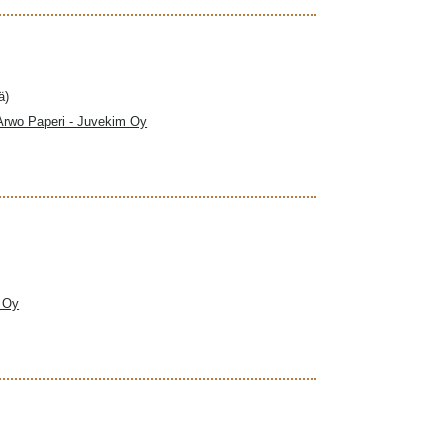
ä)
 Arwo Paperi - Juvekim Oy
a Oy