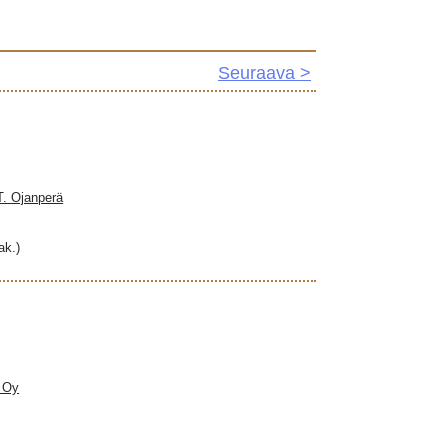
Seuraava >
 T. Ojanperä
ak.)
a Oy