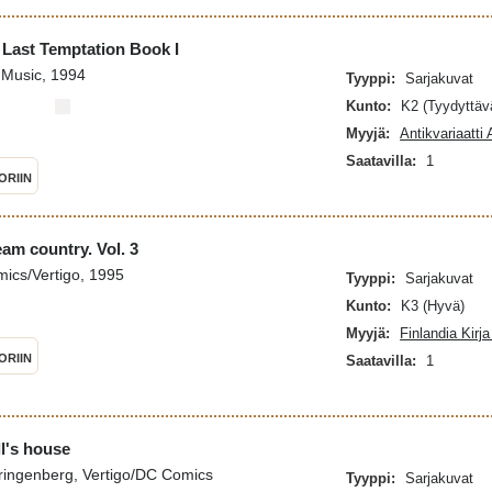
 Last Temptation Book I
 Music, 1994
Tyyppi:
Sarjakuvat
Kunto:
K2 (Tyydyttäv
Myyjä:
Antikvariaatti
Saatavilla:
1
ORIIN
am country. Vol. 3
ics/Vertigo, 1995
Tyyppi:
Sarjakuvat
Kunto:
K3 (Hyvä)
Myyjä:
Finlandia Kirj
ORIIN
Saatavilla:
1
l's house
ringenberg, Vertigo/DC Comics
Tyyppi:
Sarjakuvat