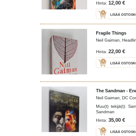
12,00 €
Hinta:
LISÄÄ OSTOSK
Fragile Things
Neil Gaiman, Headli
22,00 €
Hinta:
LISÄÄ OSTOSK
The Sandman - End
Neil Gaiman, DC Co
Muu(t) tekijä(t): S
Sandman
35,00 €
Hinta:
LISÄÄ OSTOSK