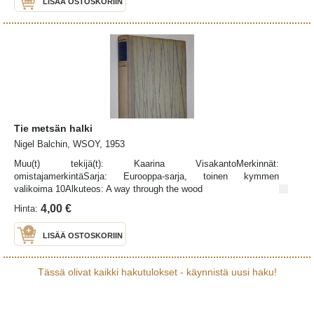
LISÄÄ OSTOSKORIIN
Tie metsän halki
Nigel Balchin, WSOY, 1953
Muu(t) tekijä(t): Kaarina VisakantoMerkinnät:
omistajamerkintäSarja: Eurooppa-sarja, toinen kymmen
valikoima 10Alkuteos: A way through the wood
4,00 €
Hinta:
LISÄÄ OSTOSKORIIN
Tässä olivat kaikki hakutulokset - käynnistä uusi haku!