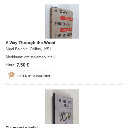
A Way Through the Wood
Nigel Balchin, Collins, 1951
Merkinnät: omistajamerkintä
7,50 €
Hinta:
LISÄÄ OSTOSKORIIN
Tie metsän halki