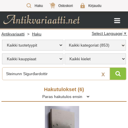
0
Haku
Ostoskori
Kirjaudu
Select Language
▼
Antikvariaatti
>
Haku
Kaikki kategoriat (853)
X
Hakutulokset (
6
)