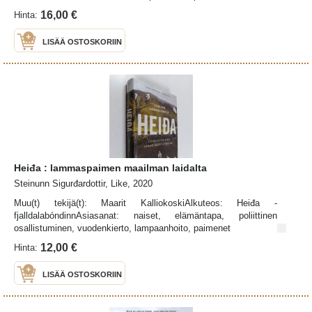
16,00 €
Hinta:
LISÄÄ OSTOSKORIIN
Heiđa : lammaspaimen maailman laidalta
Steinunn Sigurđardottir, Like, 2020
Muu(t) tekijä(t): Maarit KalliokoskiAlkuteos: Heiđa -
fjalldalabóndinnAsiasanat: naiset, elämäntapa, poliittinen
osallistuminen, vuodenkierto, lampaanhoito, paimenet
12,00 €
Hinta:
LISÄÄ OSTOSKORIIN