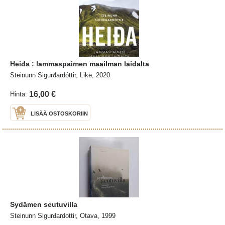
Heiđa : lammaspaimen maailman laidalta
Steinunn Sigurđardóttir, Like, 2020
16,00 €
Hinta:
LISÄÄ OSTOSKORIIN
Sydämen seutuvilla
Steinunn Sigurđardottir, Otava, 1999