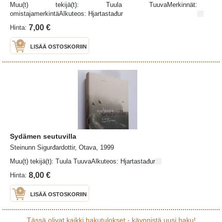
Muu(t) tekijä(t): Tuula TuuvaMerkinnät:
omistajamerkintäAlkuteos: Hjartastađur
7,00 €
Hinta:
LISÄÄ OSTOSKORIIN
Sydämen seutuvilla
Steinunn Sigurđardottir, Otava, 1999
Muu(t) tekijä(t): Tuula TuuvaAlkuteos: Hjartastađur
8,00 €
Hinta:
LISÄÄ OSTOSKORIIN
Tässä olivat kaikki hakutulokset - käynnistä uusi haku!