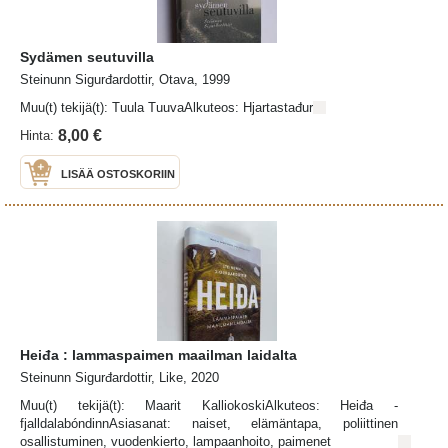
Sydämen seutuvilla
Steinunn Sigurđardottir, Otava, 1999
Muu(t) tekijä(t): Tuula TuuvaAlkuteos: Hjartastađur
8,00 €
Hinta:
LISÄÄ OSTOSKORIIN
Heiđa : lammaspaimen maailman laidalta
Steinunn Sigurđardottir, Like, 2020
Muu(t) tekijä(t): Maarit KalliokoskiAlkuteos: Heiđa -
fjalldalabóndinnAsiasanat: naiset, elämäntapa, poliittinen
osallistuminen, vuodenkierto, lampaanhoito, paimenet