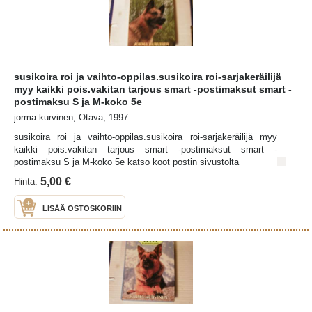
susikoira roi ja vaihto-oppilas.susikoira roi-sarjakeräilijä
myy kaikki pois.vakitan tarjous smart -postimaksut smart -
postimaksu S ja M-koko 5e
jorma kurvinen, Otava, 1997
susikoira roi ja vaihto-oppilas.susikoira roi-sarjakeräilijä myy
kaikki pois.vakitan tarjous smart -postimaksut smart -
postimaksu S ja M-koko 5e katso koot postin sivustolta
5,00 €
Hinta:
LISÄÄ OSTOSKORIIN