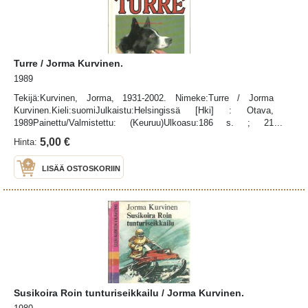
Turre / Jorma Kurvinen.
1989
Tekijä:Kurvinen, Jorma, 1931-2002. Nimeke:Turre / Jorma
Kurvinen.Kieli:suomiJulkaistu:Helsingissä [Hki] : Otava,
1989Painettu/Valmistettu: (Keuruu)Ulkoasu:186 s. ; 21
cm.Huomautus:Lisäpainokset: 2. p. 1989.ISBN:951-1-11044-6
5,00 €
Hinta:
(sid.) :UDK-luokitus:894.541 -3 (024.7)
LISÄÄ OSTOSKORIIN
Susikoira Roin tunturiseikkailu / Jorma Kurvinen.