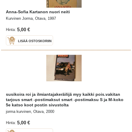
Anna-Sofia Kartanon nuori neiti
Kurvinen Jorma, Otava, 1997
5,00 €
Hinta:
LISÄÄ OSTOSKORIIN
susikoira roi ja ilmiantajakeräilijä myy kaikki pois.vakitan
tarjous smart -postimaksut smart -postimaksu S ja M-koko
5e katso koot postin sivustolta
jorma kurvinen, Otava, 2000
5,00 €
Hinta: