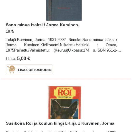
Sano minua isäksi / Jorma Kurvinen.
1975
Tekijä:Kurvinen, Jorma, 1931-2002. Nimeke:Sano minua isäksi /
Jorma Kurvinen.Kieli:suomiJulkaistu:Helsinki : Otava,
1975Painettu/Valmistettu: (Keuruu)Ulkoasu:174 s.ISBN:951-1-
01877-9 sid.UDK-luokitus:894.541 -3
5,00 €
Hinta:
LISÄÄ OSTOSKORIIN
Susikoira Roi ja koulun kingi Kirja  Kurvinen, Jorma