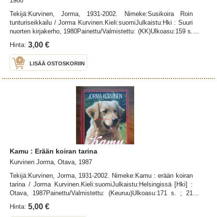
1980
Tekijä:Kurvinen, Jorma, 1931-2002. Nimeke:Susikoira Roin
tunturiseikkailu / Jorma Kurvinen.Kieli:suomiJulkaistu:Hki : Suuri
nuorten kirjakerho, 1980Painettu/Valmistettu: (KK)Ulkoasu:159 s.
; 20 cm.Sarja:Fantti-kirjasto Fantti-kirjastoHuomautus:Ilm. ensi
3,00 €
Hinta:
kerran 1979 Otavan kustantamana.ISBN:951-643-374-X (sid.)
:UDK-luokitus:894.541 -3
LISÄÄ OSTOSKORIIN
Kamu : Erään koiran tarina
Kurvinen Jorma, Otava, 1987
Tekijä:Kurvinen, Jorma, 1931-2002. Nimeke:Kamu : erään koiran
tarina / Jorma Kurvinen.Kieli:suomiJulkaistu:Helsingissä [Hki] :
Otava, 1987Painettu/Valmistettu: (Keuruu)Ulkoasu:171 s. ; 21
cm.
5,00 €
Hinta: