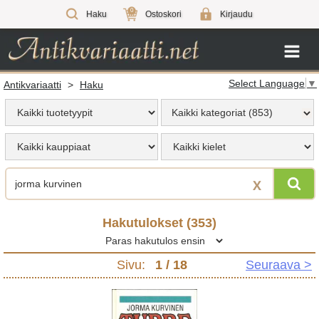
0
Haku
Ostoskori
Kirjaudu
Select Language
▼
Antikvariaatti
>
Haku
Kaikki kategoriat (853)
X
Hakutulokset (
353
)
Sivu:
1
/ 18
Seuraava >