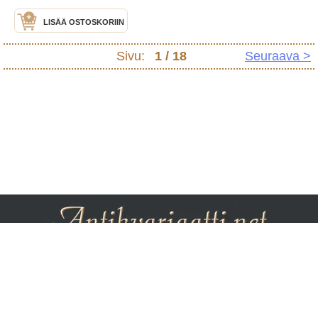
LISÄÄ OSTOSKORIIN
Sivu:
1
/ 18
Seuraava >
Etusivu
Haku
Info
Kauppiaat