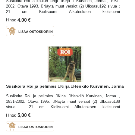
Susikoira Roi ja koulun kingi Kirja  Kurvinen, Jorma , 1931-
2002. Otava 1993. Näytä muut versiot (2) Ulkoasu192 sivua ;
21 cm Kielisuomi Alkuteoksen kielisuomi
HuomautuksetLisäpainokset: 2. p. 1994. JulkaistuHelsingissä :
4,00 €
Hinta:
Otava 1993. Luokitusudk 894.541Suomenkielinen
kertomakirjallisuus (ykl 84.2) LisätiedotJorma Kurvinen ISBN951-
LISÄÄ OSTOSKORIIN
1-12803-5 sidottu
Susikoira Roi ja pelimies Kirja Henkilö Kurvinen, Jorma
Susikoira Roi ja pelimies Kirja Henkilö Kurvinen, Jorma ,
1931-2002. Otava 1995. Näytä muut versiot (2) Ulkoasu188
sivua ; 21 cm Kielisuomi Alkuteoksen kielisuomi
JulkaistuHelsingissä : Otava 1995. Luokitusudk 894.541-3
5,00 €
Hinta:
(024.7)Suomenkielinen kertomakirjallisuus (ykl 84.2)
LisätiedotJorma Kurvinen ISBN951-1-13808-1 sidottu
LISÄÄ OSTOSKORIIN