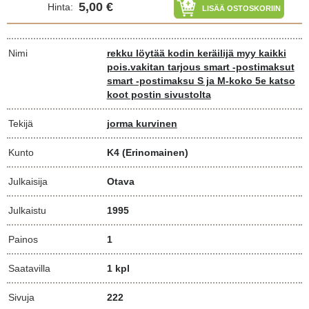
5,00 €
Hinta:
LISÄÄ OSTOSKORIIN
Nimi
rekku löytää kodin keräilijä myy kaikki
pois.vakitan tarjous smart -postimaksut
smart -postimaksu S ja M-koko 5e katso
koot postin sivustolta
Tekijä
jorma kurvinen
Kunto
K4
(Erinomainen)
Julkaisija
Otava
Julkaistu
1995
Painos
1
Saatavilla
1 kpl
Sivuja
222