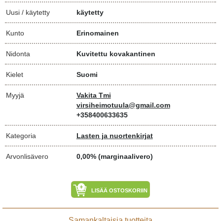
Uusi / käytetty
käytetty
Kunto
Erinomainen
Nidonta
Kuvitettu kovakantinen
Kielet
Suomi
Myyjä
Vakita Tmi
virsiheimotuula@gmail.com
+358400633635
Kategoria
Lasten ja nuortenkirjat
Arvonlisävero
0,00% (marginaalivero)
LISÄÄ OSTOSKORIIN
Samankaltaisia tuotteita