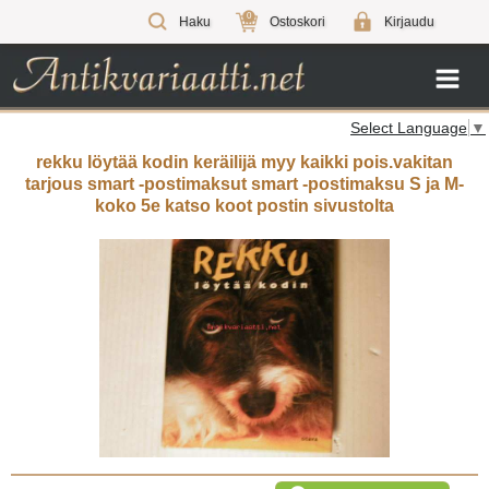
0
Haku
Ostoskori
Kirjaudu
Select Language
▼
rekku löytää kodin keräilijä myy kaikki pois.vakitan
tarjous smart -postimaksut smart -postimaksu S ja M-
koko 5e katso koot postin sivustolta