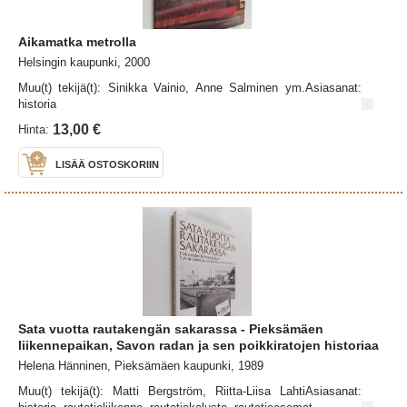
Aikamatka metrolla
Helsingin kaupunki, 2000
Muu(t) tekijä(t): Sinikka Vainio, Anne Salminen ym.Asiasanat:
historia
13,00 €
Hinta:
LISÄÄ OSTOSKORIIN
Sata vuotta rautakengän sakarassa - Pieksämäen
liikennepaikan, Savon radan ja sen poikkiratojen historiaa
Helena Hänninen, Pieksämäen kaupunki, 1989
Muu(t) tekijä(t): Matti Bergström, Riitta-Liisa LahtiAsiasanat: