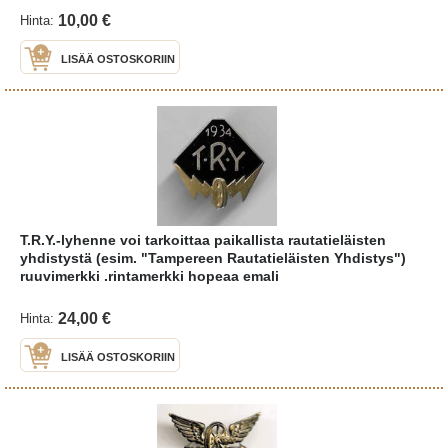
10,00 €
Hinta:
LISÄÄ OSTOSKORIIN
T.R.Y.-lyhenne voi tarkoittaa paikallista rautatieläisten
yhdistystä (esim. "Tampereen Rautatieläisten Yhdistys")
ruuvimerkki .rintamerkki hopeaa emali
24,00 €
Hinta:
LISÄÄ OSTOSKORIIN