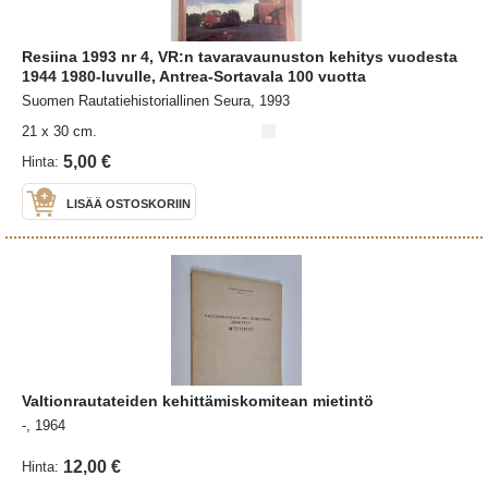
Resiina 1993 nr 4, VR:n tavaravaunuston kehitys vuodesta
1944 1980-luvulle, Antrea-Sortavala 100 vuotta
Suomen Rautatiehistoriallinen Seura, 1993
21 x 30 cm.
5,00 €
Hinta:
LISÄÄ OSTOSKORIIN
Valtionrautateiden kehittämiskomitean mietintö
-, 1964
12,00 €
Hinta: