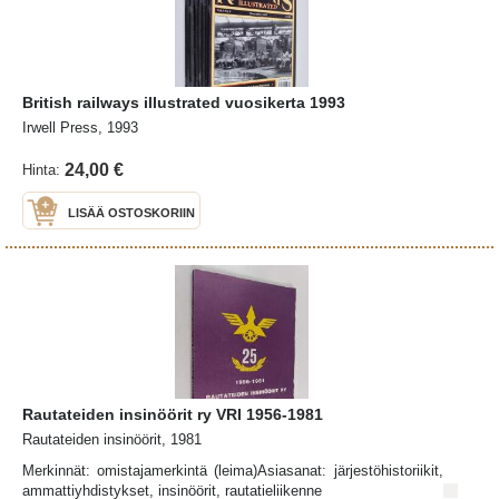
British railways illustrated vuosikerta 1993
Irwell Press, 1993
24,00 €
Hinta:
LISÄÄ OSTOSKORIIN
Rautateiden insinöörit ry VRI 1956-1981
Rautateiden insinöörit, 1981
Merkinnät: omistajamerkintä (leima)Asiasanat: järjestöhistoriikit,
ammattiyhdistykset, insinöörit, rautatieliikenne