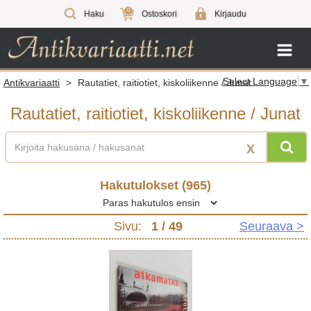
0
Haku
Ostoskori
Kirjaudu
Select Language
▼
Antikvariaatti
>
Rautatiet, raitiotiet, kiskoliikenne / Junat
Rautatiet, raitiotiet, kiskoliikenne / Junat
X
Hakutulokset (
965
)
Sivu:
1
/ 49
Seuraava >