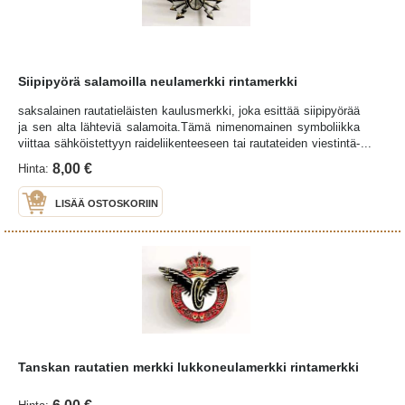
Siipipyörä salamoilla neulamerkki rintamerkki
saksalainen rautatieläisten kaulusmerkki, joka esittää siipipyörää
ja sen alta lähteviä salamoita.Tämä nimenomainen symboliikka
viittaa sähköistettyyn raideliikenteeseen tai rautateiden viestintä-
ja sähkötekniikan (kuten sähkölaitosten tai opastinjärjestelmien)
8,00 €
Hinta:
parissa työskennelleeseen henkilöstöön. Vastaavia siivillä ja
salamoilla varustettuja "kipinäsiipipyöriä" käytettiin laajasti
LISÄÄ OSTOSKORIIN
saksalaisissa virkapuvuissa (esimerkiksi Deutsche Reichsbahn -
rautatieyhtiössä) osoittamassa teknistä aselajia tai erikoisalaa
Tanskan rautatien merkki lukkoneulamerkki rintamerkki