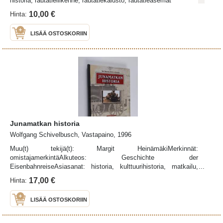
historia, rautatieliikenne, rautatiekalusto, rautatieasemat
10,00 €
Hinta:
LISÄÄ OSTOSKORIIN
Junamatkan historia
Wolfgang Schivelbusch, Vastapaino, 1996
Muu(t) tekijä(t): Margit HeinämäkiMerkinnät:
omistajamerkintäAlkuteos: Geschichte der
EisenbahnreiseAsiasanat: historia, kulttuurihistoria, matkailu,
junamatkailu, rautatiet, rautatieliikenne, junat, rautatieasemat
17,00 €
Hinta:
LISÄÄ OSTOSKORIIN