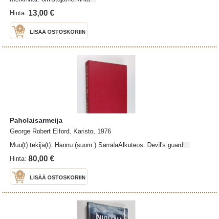
13,00 €
Hinta:
LISÄÄ OSTOSKORIIN
Paholaisarmeija
George Robert Elford, Karisto, 1976
Muu(t) tekijä(t): Hannu (suom.) SarralaAlkuteos: Devil's guard
80,00 €
Hinta:
LISÄÄ OSTOSKORIIN