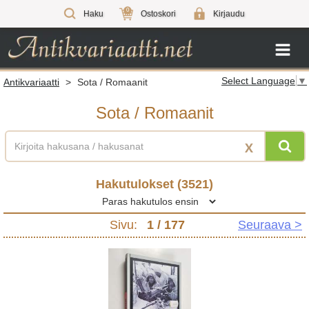
0
Haku
Ostoskori
Kirjaudu
Select Language
▼
Antikvariaatti
>
Sota / Romaanit
Sota / Romaanit
X
Hakutulokset (
3521
)
Sivu:
1
/ 177
Seuraava >