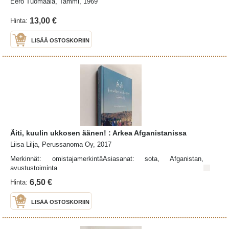
Eero Tuomaala, Tammi, 1969
13,00 €
Hinta:
LISÄÄ OSTOSKORIIN
Äiti, kuulin ukkosen äänen! : Arkea Afganistanissa
Liisa Lilja, Perussanoma Oy, 2017
Merkinnät: omistajamerkintäAsiasanat: sota, Afganistan,
avustustoiminta
6,50 €
Hinta:
LISÄÄ OSTOSKORIIN