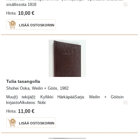
sisällissota 1918
10,00 €
Hinta:
LISÄÄ OSTOSKORIIN
Tulia tasangolla
Shohei Ooka, Weilin + Göös, 1982
Muu(t) tekijä(t): Kyllikki HärkäpääSarja: Weilin + Göösin
kirjastoAlkuteos: Nobi
11,00 €
Hinta:
LISÄÄ OSTOSKORIIN