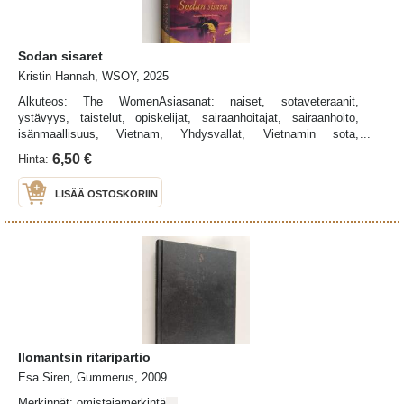
Sodan sisaret
Kristin Hannah, WSOY, 2025
Alkuteos: The WomenAsiasanat: naiset, sotaveteraanit,
ystävyys, taistelut, opiskelijat, sairaanhoitajat, sairaanhoito,
isänmaallisuus, Vietnam, Yhdysvallat, Vietnamin sota,
mielenosoitukset
6,50 €
Hinta:
LISÄÄ OSTOSKORIIN
Ilomantsin ritaripartio
Esa Siren, Gummerus, 2009
Merkinnät: omistajamerkintä