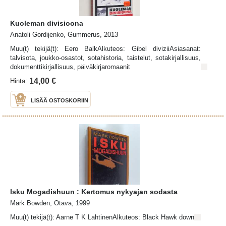
Kuoleman divisioona
Anatoli Gordijenko, Gummerus, 2013
Muu(t) tekijä(t): Eero BalkAlkuteos: Gibel diviziiAsiasanat:
talvisota, joukko-osastot, sotahistoria, taistelut, sotakirjallisuus,
dokumenttikirjallisuus, päiväkirjaromaanit
14,00 €
Hinta:
LISÄÄ OSTOSKORIIN
Isku Mogadishuun : Kertomus nykyajan sodasta
Mark Bowden, Otava, 1999
Muu(t) tekijä(t): Aarne T K LahtinenAlkuteos: Black Hawk down