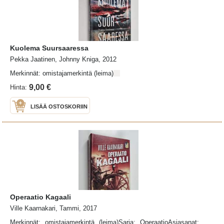
Kuolema Suursaaressa
Pekka Jaatinen, Johnny Kniga, 2012
Merkinnät: omistajamerkintä (leima)
9,00 €
Hinta:
LISÄÄ OSTOSKORIIN
Operaatio Kagaali
Ville Kaarnakari, Tammi, 2017
Merkinnät: omistajamerkintä (leima)Sarja: OperaatioAsiasanat: