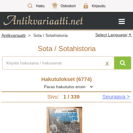
0
Haku
Ostoskori
Kirjaudu
Select Language
▼
Antikvariaatti
>
Sota / Sotahistoria
Sota / Sotahistoria
X
Hakutulokset (
6774
)
Sivu:
1
/ 339
Seuraava >