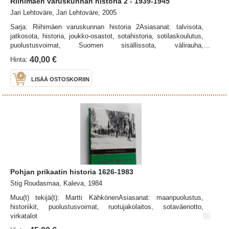
Riihimäen varuskunnan historia 2 - 1939-1945
Jari Lehtoväre, Jari Lehtoväre, 2005
Sarja: Riihimäen varuskunnan historia 2Asiasanat: talvisota,
jatkosota, historia, joukko-osastot, sotahistoria, sotilaskoulutus,
puolustusvoimat, Suomen sisällissota, välirauha,
koulutuskeskukset, varuskunnat, kasarmit
40,00 €
Hinta:
LISÄÄ OSTOSKORIIN
Pohjan prikaatin historia 1626-1983
Stig Roudasmaa, Kaleva, 1984
Muu(t) tekijä(t): Martti KähkönenAsiasanat: maanpuolustus,
historiikit, puolustusvoimat, ruotujakolaitos, sotaväenotto,
virkatalot