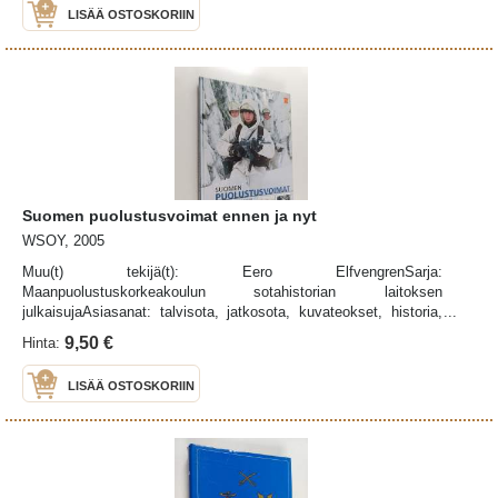
LISÄÄ OSTOSKORIIN
Suomen puolustusvoimat ennen ja nyt
WSOY, 2005
Muu(t) tekijä(t): Eero ElfvengrenSarja:
Maanpuolustuskorkeakoulun sotahistorian laitoksen
julkaisujaAsiasanat: talvisota, jatkosota, kuvateokset, historia,
sotahistoria, puolustusvoimat, suojeluskunnat, Lapin sota,
9,50 €
Hinta:
Suomen sisällissota, lotat
LISÄÄ OSTOSKORIIN