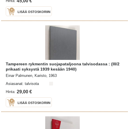
45,00 €
Hinta:
LISÄÄ OSTOSKORIIN
Tampereen rykmentin suojapataljoona talvisodassa : (III/2
prikaati syksystä 1939 kesään 1940)
Einar Palmunen, Karisto, 1963
Asiasanat: talvisota
29,00 €
Hinta:
LISÄÄ OSTOSKORIIN