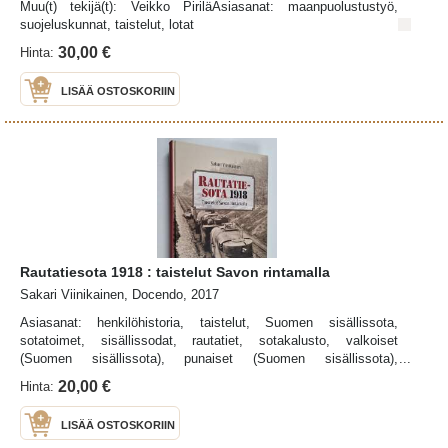
Muu(t) tekijä(t): Veikko PiriläAsiasanat: maanpuolustustyö,
suojeluskunnat, taistelut, lotat
30,00 €
Hinta:
LISÄÄ OSTOSKORIIN
Rautatiesota 1918 : taistelut Savon rintamalla
Sakari Viinikainen, Docendo, 2017
Asiasanat: henkilöhistoria, taistelut, Suomen sisällissota,
sotatoimet, sisällissodat, rautatiet, sotakalusto, valkoiset
(Suomen sisällissota), punaiset (Suomen sisällissota),
panssarijunat
20,00 €
Hinta:
LISÄÄ OSTOSKORIIN