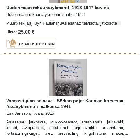
Uudenmaan rakuunarykmentti 1918-1947 kuvina
Uudenmaan rakuunarykmentin säätiö, 1993
Muu(t) tekijä(t): Jyri PaulaharjuAsiasanat: talvisota, jatkosota
25,00 €
Hinta:
LISÄÄ OSTOSKORIIN
Varmasti pian palaava : Sörkan pojat Karjalan korvessa,
Ässärykmentin matkassa 1941
Esa Jansson, Koala, 2015
Asiasanat: jatkosota, joukko-osastot, sotahistoria, jalkaväki,
kirjeet, aviopuolisot, sotatoimet, kirjeenvaihto, sotarintama,
fortsättningskriget, brev, brevväxling, krigshistoria, makar,
truppförband, krigshandlingar, infanteri, krigsfronten