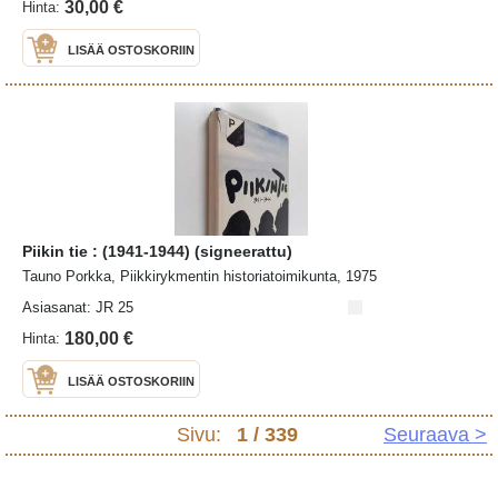
30,00 €
Hinta:
LISÄÄ OSTOSKORIIN
Piikin tie : (1941-1944) (signeerattu)
Tauno Porkka, Piikkirykmentin historiatoimikunta, 1975
Asiasanat: JR 25
180,00 €
Hinta:
LISÄÄ OSTOSKORIIN
Sivu:
1
/ 339
Seuraava >