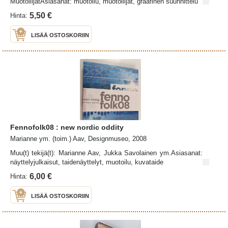
MuotoilijatAsiasanat: muotoilu, muotoilijat, graafinen suunnittelu
5,50 €
Hinta:
LISÄÄ OSTOSKORIIN
Fennofolk08 : new nordic oddity
Marianne ym. (toim.) Aav, Designmuseo, 2008
Muu(t) tekijä(t): Marianne Aav, Jukka Savolainen ym.Asiasanat:
näyttelyjulkaisut, taidenäyttelyt, muotoilu, kuvataide
6,00 €
Hinta:
LISÄÄ OSTOSKORIIN