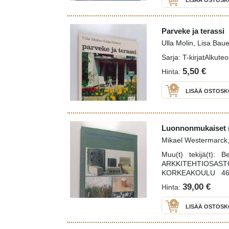
LISÄÄ OSTOSK
Parveke ja terassi
Ulla Molin, Lisa Bau
Sarja: T-kirjatAlkute
5,50 €
Hinta:
LISÄÄ OSTOSK
Luonnonmukaiset 
Mikael Westermarck,
Muu(t) tekijä(t): 
ARKKITEHTIOSA
KORKEAKOULU 46; 
rakennusaineet, ki
39,00 €
Hinta:
rakenteet, olki, savi
LISÄÄ OSTOSK