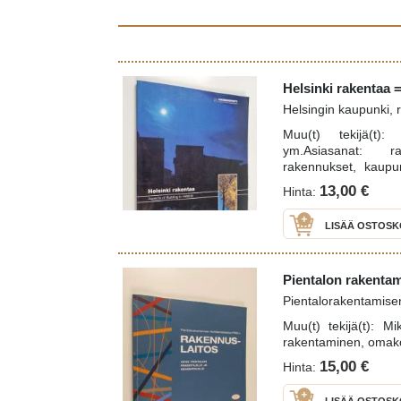
Helsinki rakentaa =
Helsingin kaupunki, 
Muu(t) tekijä(t):
ym.Asiasanat: ra
rakennukset, kaupun
korjausrakentamine
13,00 €
Hinta:
kaupunkisuunnittel
(maankäyttö)
LISÄÄ OSTOSK
Pientalon rakentami
Pientalorakentamise
Muu(t) tekijä(t): M
rakentaminen, omakoti
15,00 €
Hinta: