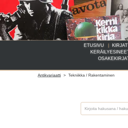
ETUSIVU
KIRJAT
KERÄILYESINEE
OSAKEKIRJA
Antikvariaatti
>
Tekniikka / Rakentaminen