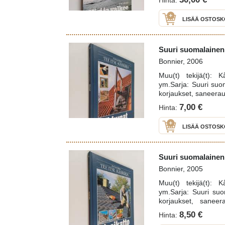
Hinta:
eristeet, energianku
LISÄÄ OSTOSK
Suuri suomalainen T
Bonnier, 2006
Muu(t) tekijä(t): 
ym.Sarja: Suuri suoma
korjaukset, saneera
7,00 €
Hinta:
LISÄÄ OSTOSK
Suuri suomalainen T
Bonnier, 2005
Muu(t) tekijä(t): 
ym.Sarja: Suuri suom
korjaukset, sanee
käsikirjaAsiasanat: t
8,50 €
Hinta: