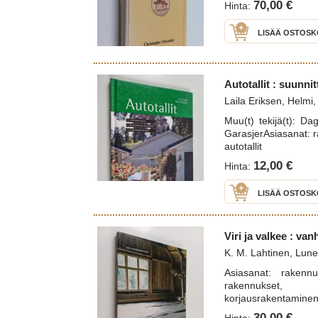
70,00 €
Hinta:
LISÄÄ OSTOSK
Autotallit : suunni
Laila Eriksen, Helmi
Muu(t) tekijä(t): Da
GarasjerAsiasanat: r
autotallit
12,00 €
Hinta:
LISÄÄ OSTOSK
Viri ja valkee : v
K. M. Lahtinen, Lune
Asiasanat: rakennu
rakennukset, 
korjausrakentamine
energiansäästö, eko
30,00 €