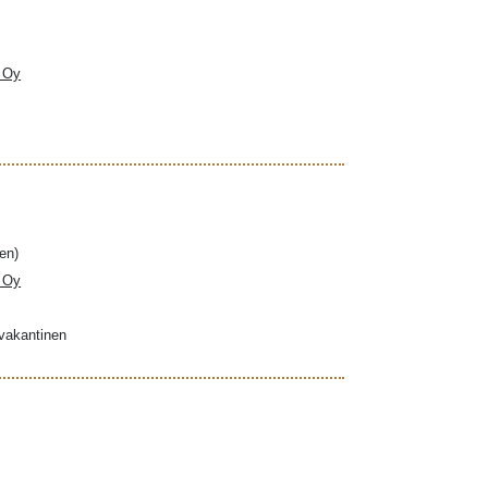
a Oy
en)
a Oy
ovakantinen