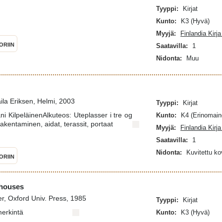
Tyyppi:
Kirjat
Kunto:
K3 (Hyvä)
Myyjä:
Finlandia Kirj
ORIIN
Saatavilla:
1
Nidonta:
Muu
la Eriksen, Helmi, 2003
Tyyppi:
Kirjat
ani KilpeläinenAlkuteos: Uteplasser i tre og
Kunto:
K4 (Erinomain
akentaminen, aidat, terassit, portaat
Myyjä:
Finlandia Kirj
Saatavilla:
1
Nidonta:
Kuvitettu k
ORIIN
 houses
r, Oxford Univ. Press, 1985
Tyyppi:
Kirjat
merkintä
Kunto:
K3 (Hyvä)