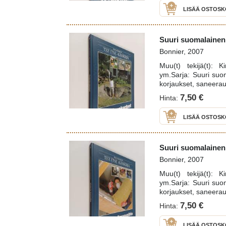
LISÄÄ OSTOSK
Suuri suomalainen T
Bonnier, 2007
Muu(t) tekijä(t): 
ym.Sarja: Suuri suoma
korjaukset, saneera
7,50 €
Hinta:
LISÄÄ OSTOSK
Suuri suomalainen T
Bonnier, 2007
Muu(t) tekijä(t): 
ym.Sarja: Suuri suoma
korjaukset, saneera
7,50 €
Hinta:
LISÄÄ OSTOSK