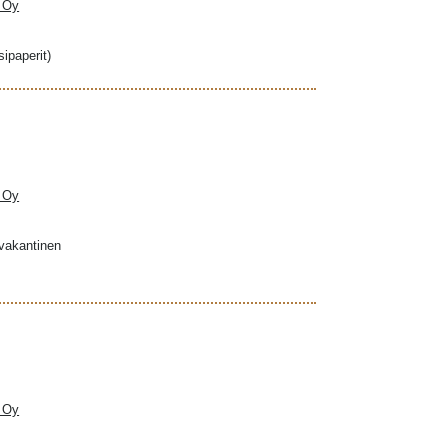
a Oy
sipaperit)
a Oy
ovakantinen
a Oy