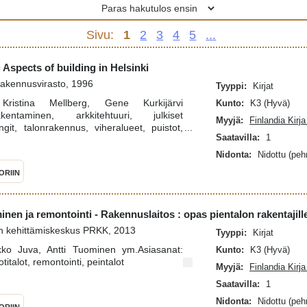
Sivu:
1
2
3
4
5
...
 Aspects of building in Helsinki
rakennusvirasto, 1996
Tyyppi:
Kirjat
 Kristina Mellberg, Gene Kurkijärvi
Kunto:
K3 (Hyvä)
kentaminen, arkkitehtuuri, julkiset
Myyjä:
Finlandia Kirj
git, talonrakennus, viheralueet, puistot,
Saatavilla:
1
n, suunnittelu, kaupunkirakentaminen,
u, kaavoitus, kadunrakennus, kaavoitus
Nidonta:
Nidottu (pe
ORIIN
nen ja remontointi - Rakennuslaitos : opas pientalon rakentajille 
n kehittämiskeskus PRKK, 2013
Tyyppi:
Kirjat
ikko Juva, Antti Tuominen ym.Asiasanat:
Kunto:
K3 (Hyvä)
talot, remontointi, peintalot
Myyjä:
Finlandia Kirj
Saatavilla:
1
Nidonta:
Nidottu (pe