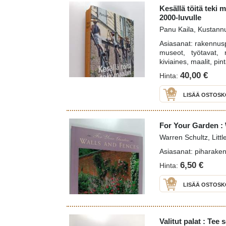
Kesällä töitä teki 
2000-luvulle
Panu Kaila, Kustann
Asiasanat: rakennusp
museot, työtavat, 
kiviaines, maalit, pin
40,00 €
Hinta:
LISÄÄ OSTOSK
For Your Garden :
Warren Schultz, Lit
Asiasanat: piharake
6,50 €
Hinta:
LISÄÄ OSTOSK
Valitut palat : Tee s