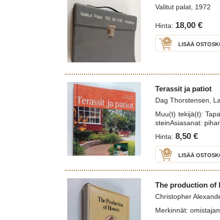
Valitut palat, 1972
18,00 €
Hinta:
LISÄÄ OSTOSK
Terassit ja patiot
Dag Thorstensen, Lai
Muu(t) tekijä(t): Tap
steinAsiasanat: pihar
8,50 €
Hinta:
LISÄÄ OSTOSK
The production of
Christopher Alexande
Merkinnät: omistaja