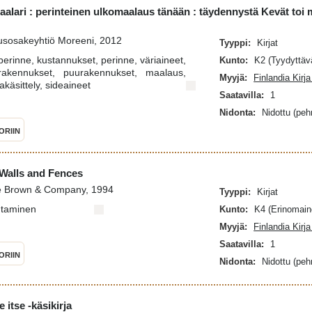
maalari : perinteinen ulkomaalaus tänään : täydennystä Kevät toi 
usosakeyhtiö Moreeni, 2012
Tyyppi:
Kirjat
erinne, kustannukset, perinne, väriaineet,
Kunto:
K2 (Tyydyttäv
rakennukset, puurakennukset, maalaus,
Myyjä:
Finlandia Kirj
takäsittely, sideaineet
Saatavilla:
1
Nidonta:
Nidottu (pe
ORIIN
 Walls and Fences
tle Brown & Company, 1994
Tyyppi:
Kirjat
ntaminen
Kunto:
K4 (Erinomain
Myyjä:
Finlandia Kirj
Saatavilla:
1
ORIIN
Nidonta:
Nidottu (pe
e itse -käsikirja