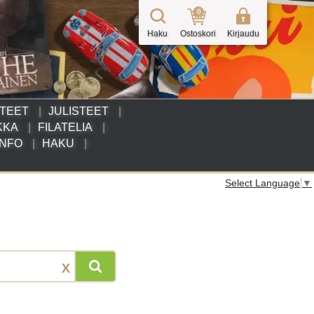
0
Haku
Ostoskori
Kirjaudu
TTEET
JULISTEET
KKA
FILATELIA
INFO
HAKU
Select Language
▼
X