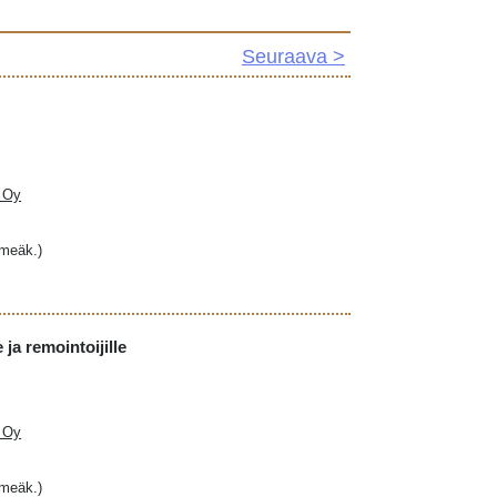
Seuraava >
a Oy
hmeäk.)
ja remointoijille
a Oy
hmeäk.)