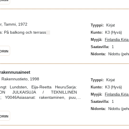
ORIIN
er, Tammi, 1972
Tyyppi:
Kirjat
os: På balkong och terrass
Kunto:
K3 (Hyvä)
Myyjä:
Finlandia Kirj
Saatavilla:
1
ORIIN
Nidonta:
Nidottu (pe
rakennusaineet
 Rakennustieto, 1998
Tyyppi:
Kirjat
Bengt Lundsten, Eija-Reetta HeuruSarja:
Kunto:
K3 (Hyvä)
STON JULKAISUJA / TEKNILLINEN
Myyjä:
Finlandia Kirj
Y0046Asiasanat: rakentaminen, puu,
Saatavilla:
1
vi, ekologia, ekologinen rakentaminen,
Nidonta:
Nidottu (pe
ORIIN