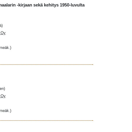
maalarin -kirjaan sekä kehitys 1950-luvulta
ä)
a Oy
hmeäk.)
en)
a Oy
hmeäk.)