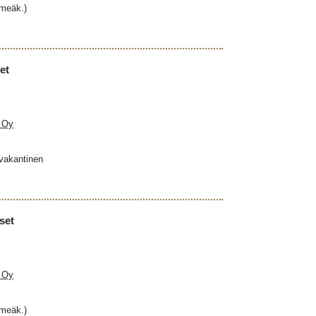
hmeäk.)
et
a Oy
ovakantinen
set
a Oy
hmeäk.)