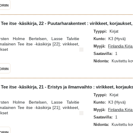
ORIIN
ee itse -käsikirja, 22 - Puutarharakenteet : virikkeet, korjaukset
Tyyppi:
Kirjat
Kirsten Holme Bertelsen, Lasse Talvitie
Kunto:
K3 (Hyvä)
lainen Tee itse -käsikirja [22]; virikkeet,
Myyjä:
Finlandia Kirj
ukset
Saatavilla:
1
Nidonta:
Kuvitettu k
ORIIN
ee itse -käsikirja, 21 - Eristys ja ilmanvaihto : virikkeet, korjau
Tyyppi:
Kirjat
Kirsten Holme Bertelsen, Lasse Talvitie
Kunto:
K3 (Hyvä)
lainen Tee itse -käsikirja [21]; virikkeet,
Myyjä:
Finlandia Kirj
ukset
Saatavilla:
1
Nidonta:
Kuvitettu k
ORIIN