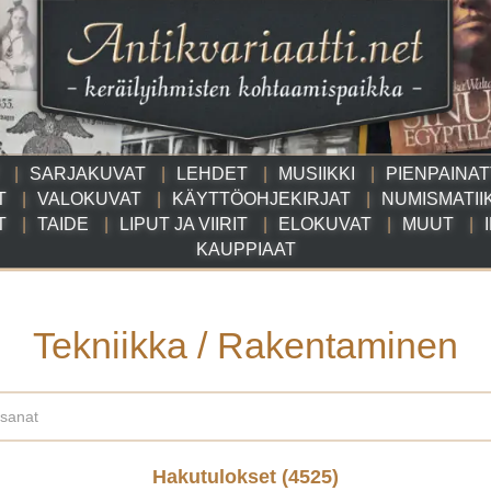
SARJAKUVAT
LEHDET
MUSIIKKI
PIENPAINA
T
VALOKUVAT
KÄYTTÖOHJEKIRJAT
NUMISMATII
T
TAIDE
LIPUT JA VIIRIT
ELOKUVAT
MUUT
KAUPPIAAT
Tekniikka / Rakentaminen
Hakutulokset (
4525
)