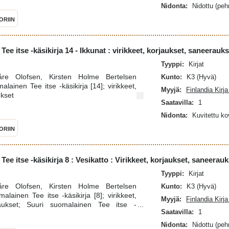
lutus (energiateknologia)
Nidonta:
Nidottu (pe
ORIIN
ee itse -käsikirja 14 - Ikkunat : virikkeet, korjaukset, saneerauks
Tyyppi:
Kirjat
Kåre Olofsen, Kirsten Holme Bertelsen
Kunto:
K3 (Hyvä)
lainen Tee itse -käsikirja [14]; virikkeet,
Myyjä:
Finlandia Kirj
ukset
Saatavilla:
1
Nidonta:
Kuvitettu k
ORIIN
ee itse -käsikirja 8 : Vesikatto : Virikkeet, korjaukset, saneerauk
Tyyppi:
Kirjat
Kåre Olofsen, Kirsten Holme Bertelsen
Kunto:
K3 (Hyvä)
alainen Tee itse -käsikirja [8]; virikkeet,
Myyjä:
Finlandia Kirj
raukset; Suuri suomalainen Tee itse -
Saatavilla:
1
alonrakennus, katot, vesikatot
Nidonta:
Nidottu (pe