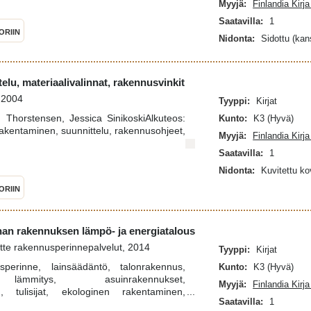
Myyjä:
Finlandia Kirj
Saatavilla:
1
ORIIN
Nidonta:
Sidottu (kan
ttelu, materiaalivalinnat, rakennusvinkit
, 2004
Tyyppi:
Kirjat
g Thorstensen, Jessica SinikoskiAlkuteos:
Kunto:
K3 (Hyvä)
akentaminen, suunnittelu, rakennusohjeet,
Myyjä:
Finlandia Kirj
Saatavilla:
1
Nidonta:
Kuvitettu k
ORIIN
anhan rakennuksen lämpö- ja energiatalous
tte rakennusperinnepalvelut, 2014
Tyyppi:
Kirjat
sperinne, lainsäädäntö, talonrakennus,
Kunto:
K3 (Hyvä)
lämmitys, asuinrakennukset,
Myyjä:
Finlandia Kirj
n, tulisijat, ekologinen rakentaminen,
Saatavilla:
1
loginen asuminen, lämmitysjärjestelmät,