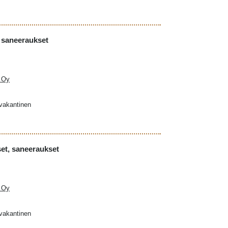
, saneeraukset
a Oy
ovakantinen
kset, saneeraukset
a Oy
ovakantinen