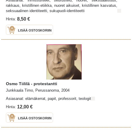
Asiasanat: ihmissuhteet, seurustelu, nuoret, seksuaalisuus,
rakkaus, kristillinen etiikka, nuoret aikuiset, kristillinen kasvatus,
seksuaalinen identiteetti, sukupuoli-identiteetti
8,50 €
Hinta:
LISÄÄ OSTOSKORIIN
Osmo Tiililä - protestantti
Junkkaala Timo, Perussanoma, 2004
Asiasanat: elämäkerrat, papit, professorit, teologit
12,00 €
Hinta:
LISÄÄ OSTOSKORIIN