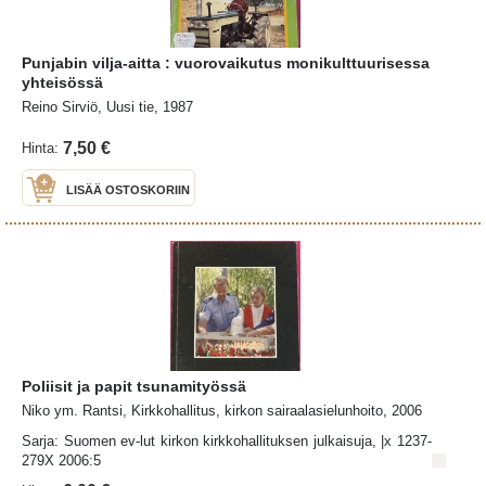
Punjabin vilja-aitta : vuorovaikutus monikulttuurisessa
yhteisössä
Reino Sirviö, Uusi tie, 1987
7,50 €
Hinta:
LISÄÄ OSTOSKORIIN
Poliisit ja papit tsunamityössä
Niko ym. Rantsi, Kirkkohallitus, kirkon sairaalasielunhoito, 2006
Sarja: Suomen ev-lut kirkon kirkkohallituksen julkaisuja, |x 1237-
279X 2006:5