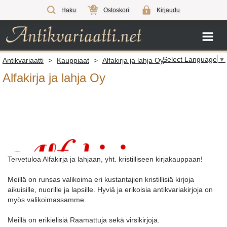
0
Haku
Ostoskori
Kirjaudu
Select Language
▼
Antikvariaatti
>
Kauppiaat
>
Alfakirja ja lahja Oy
Alfakirja ja lahja Oy
Tervetuloa Alfakirja ja lahjaan, yht. kristilliseen kirjakauppaan!
Meillä on runsas valikoima eri kustantajien kristillisiä kirjoja
aikuisille, nuorille ja lapsille. Hyviä ja erikoisia antikvariakirjoja on
myös valikoimassamme.
Meillä on erikielisiä Raamattuja sekä virsikirjoja.