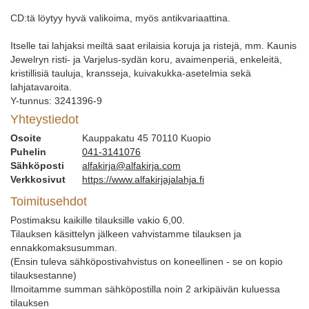
CD:tä löytyy hyvä valikoima, myös antikvariaattina.
Itselle tai lahjaksi meiltä saat erilaisia koruja ja ristejä, mm. Kaunis
Jewelryn risti- ja Varjelus-sydän koru, avaimenperiä, enkeleitä,
kristillisiä tauluja, kransseja, kuivakukka-asetelmia sekä
lahjatavaroita.
Y-tunnus: 3241396-9
Yhteystiedot
Osoite
Kauppakatu 45 70110 Kuopio
Puhelin
041-3141076
Sähköposti
alfakirja@alfakirja.com
Verkkosivut
https://www.alfakirjajalahja.fi
Toimitusehdot
Postimaksu kaikille tilauksille vakio 6,00.
Tilauksen käsittelyn jälkeen vahvistamme tilauksen ja
ennakkomaksusumman.
(Ensin tuleva sähköpostivahvistus on koneellinen - se on kopio
tilauksestanne)
Ilmoitamme summan sähköpostilla noin 2 arkipäivän kuluessa
tilauksen