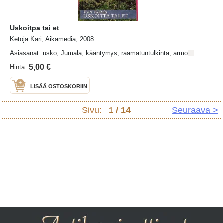
Uskoitpa tai et
Ketoja Kari, Aikamedia, 2008
Asiasanat: usko, Jumala, kääntymys, raamatuntulkinta, armo
5,00 €
Hinta:
LISÄÄ OSTOSKORIIN
Sivu:
1
/ 14
Seuraava >