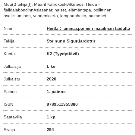
Muu(t) tekijä(t): Maarit KalliokoskiAlkuteos: Heiđa -
fjalldalabóndinnAsiasanat: naiset, elämäntapa, poliittinen
osallistuminen, vuodenkierto, lampaanhoito, paimenet
Nimi
Heiđa : lammaspaimen maailman laidalta
Tekijä
Steinunn Sigurđardottir
Kunto
K2
(Tyydyttävä)
Julkaisija
Like
Julkaistu
2020
Painos
1. painos
ISBN
9789511355380
Saatavilla
1 kpl
Sivuja
294