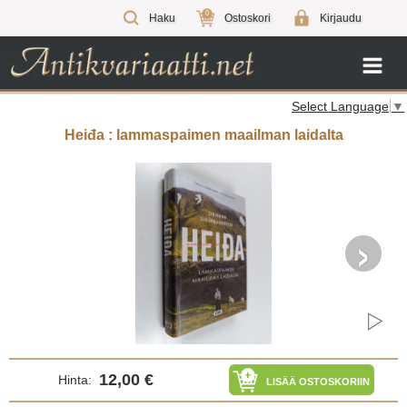
0
Haku
Ostoskori
Kirjaudu
Select Language
▼
Heiđa : lammaspaimen maailman laidalta
›
12,00 €
Hinta:
LISÄÄ OSTOSKORIIN