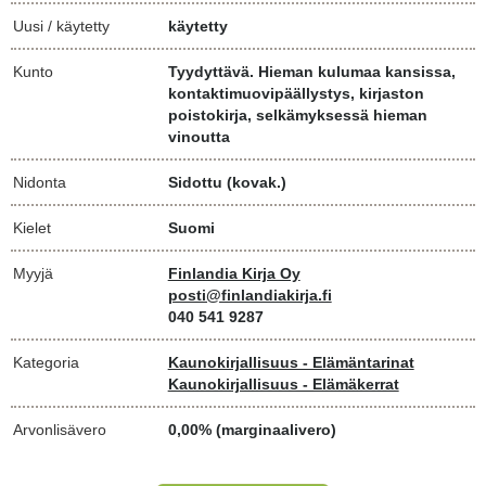
Uusi / käytetty
käytetty
Kunto
Tyydyttävä. Hieman kulumaa kansissa,
kontaktimuovipäällystys, kirjaston
poistokirja, selkämyksessä hieman
vinoutta
Nidonta
Sidottu (kovak.)
Kielet
Suomi
Myyjä
Finlandia Kirja Oy
posti@finlandiakirja.fi
040 541 9287
Kategoria
Kaunokirjallisuus - Elämäntarinat
Kaunokirjallisuus - Elämäkerrat
Arvonlisävero
0,00% (marginaalivero)