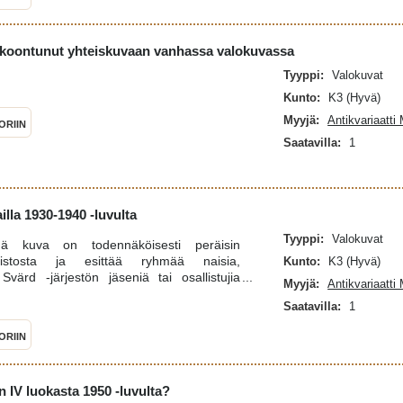
inen: Ihmiset on pukeutuneet 1930-luvun
tteisiin ja juhla-asuihin.
okoontunut yhteiskuvaan vanhassa valokuvassa
Tyyppi:
Valokuvat
Kunto:
K3 (Hyvä)
Myyjä:
Antikvariaatti
ORIIN
Saatavilla:
1
lla 1930-1940 -luvulta
Tyyppi:
Valokuvat
mä kuva on todennäköisesti peräisin
kistosta ja esittää ryhmää naisia,
Kunto:
K3 (Hyvä)
Svärd -järjestön jäseniä tai osallistujia
Myyjä:
Antikvariaatti
 tai 1940-luvulla.Historiallinen konteksti:
Saatavilla:
1
laiseen paikallishistoriaan, ja monet
tävät lottia, äitejä tai muita naisryhmiä
ORIIN
tai kursseilla. Pukeutuminen: Kuvassa näkyy
tteita, kuten valkoisia esiliinoja, jotka
ä kyseessä on ollut jokin järjestetty tilaisuus
inen: Joitakin kuvassa olevia henkilöitä on
 IV luokasta 1950 -luvulta?