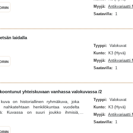
Myyjä:
Antikvariaatti
ORIIN
Saatavilla:
1
etsän laidalla
Tyyppi:
Valokuvat
Kunto:
K3 (Hyvä)
Myyjä:
Antikvariaatti
ORIIN
Saatavilla:
1
okoontunut yhteiskuvaan vanhassa valokuvassa /2
Tyyppi:
Valokuvat
kuva on historiallinen ryhmäkuva, joka
an nahkatehtaan henkilökuntaa vuodelta
Kunto:
K3 (Hyvä)
ä: Kuvassa on suuri joukko ihmisiä,
Myyjä:
Antikvariaatti
pa satoja, istumassa ja seisomassa
Saatavilla:
1
hmä on kuvattu puurakennusten, kuten
astaavan suuren rakennuksen,
ORIIN