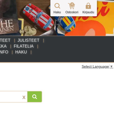
0
Haku
Ostoskori
Kirjaudu
TTEET
JULISTEET
KKA
FILATELIA
INFO
HAKU
Select Language
▼
X