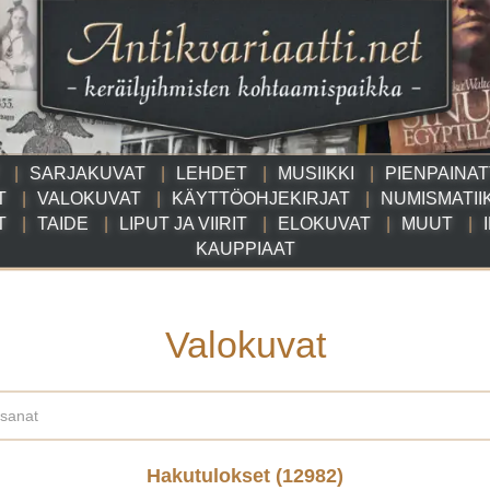
SARJAKUVAT
LEHDET
MUSIIKKI
PIENPAINA
T
VALOKUVAT
KÄYTTÖOHJEKIRJAT
NUMISMATII
T
TAIDE
LIPUT JA VIIRIT
ELOKUVAT
MUUT
KAUPPIAAT
Valokuvat
Hakutulokset (
12982
)