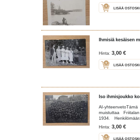
LISÄÄ OSTOSK
Ihmisiä kesäisen m
3,00 €
Hinta:
LISÄÄ OSTOSK
Iso ihmisjoukko k
AI-yhteenvetoTämä 
muistuttaa Friital
1934. Henkilömäär
mahdollisesti jo
3,00 €
Hinta:
ulkona.Tausta: Ry
tehtaan tai v
LISÄÄ OSTOSK