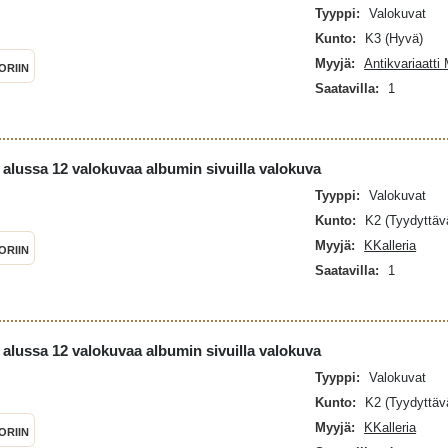
aikallisten Facebook-ryhmien tai museoiden
Tyyppi:
Valokuvat
siihen, että kyseessä on aito historiallinen
Kunto:
K3 (Hyvä)
Myyjä:
Antikvariaatti
ORIIN
Saatavilla:
1
alussa 12 valokuvaa albumin sivuilla valokuva
Tyyppi:
Valokuvat
Kunto:
K2 (Tyydyttäv
Myyjä:
KKalleria
ORIIN
Saatavilla:
1
alussa 12 valokuvaa albumin sivuilla valokuva
Tyyppi:
Valokuvat
Kunto:
K2 (Tyydyttäv
Myyjä:
KKalleria
ORIIN