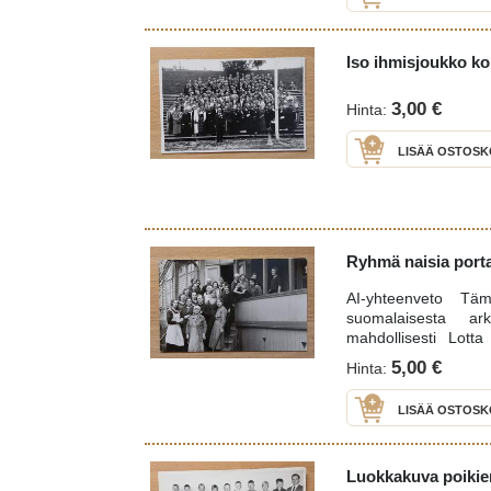
edustalla.Pukeutum
tyyliin sopiviin työvaa
Iso ihmisjoukko k
3,00 €
Hinta:
LISÄÄ OSTOSK
Ryhmä naisia portai
AI-yhteenveto Tä
suomalaisesta ar
mahdollisesti Lotta 
ompelukurssilla 1930-
5,00 €
Hinta:
Kuva liittyy suoma
vastaavat kuvat esit
LISÄÄ OSTOSK
juhlatilaisuuksissa 
ajan tyypillisiä vaa
viittaavat siihen, ett
tai kurssi. Tunnistam
Luokkakuva poikien