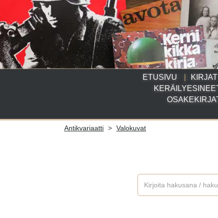
ETUSIVU
KIRJAT
KERÄILYESINEE
OSAKEKIRJA
Antikvariaatti
>
Valokuvat