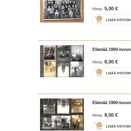
yritetty tunnistaa p
kautta, mikä viittaa 
5,00 €
Hinta:
valokuva.
LISÄÄ OSTOSK
Elämää 1900-luvun 
8,00 €
Hinta:
LISÄÄ OSTOSK
Elämää 1900-luvun 
8,00 €
Hinta:
LISÄÄ OSTOSK