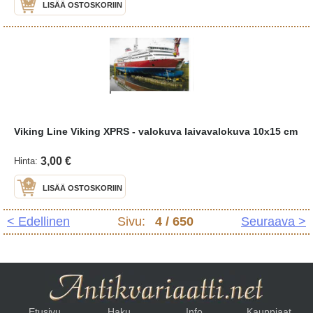
LISÄÄ OSTOSKORIIN
Viking Line Viking XPRS - valokuva laivavalokuva 10x15 cm
3,00 €
Hinta:
LISÄÄ OSTOSKORIIN
< Edellinen
Sivu:
4
/ 650
Seuraava >
Etusivu
Haku
Info
Kauppiaat