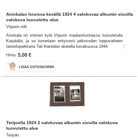
Aniskalan hovissa kesällä 1924 4 valokuvaa albumin sivuilla
valokuva luovutettu alue
Viipurin mlk
Aniskala on entinen kylä Viipurin maalaiskunnassa luovutetulla
Karjalalla, ja se tunnetaan erityisesti jatkosodan loppuvaiheen
taistelupaikkana Tali-Ihantalan alueella kesäkuussa 1944
5,00 €
Hinta:
LISÄÄ OSTOSKORIIN
Terijoella 1924 2 valokuvaa albumin sivuilla valokuva
luovutettu alue
Terijoki