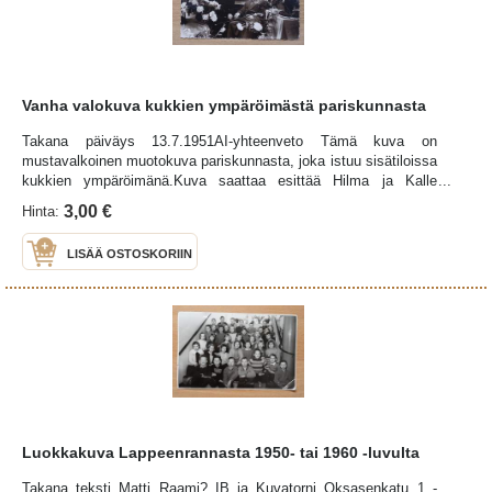
Vanha valokuva kukkien ympäröimästä pariskunnasta
Takana päiväys 13.7.1951AI-yhteenveto Tämä kuva on
mustavalkoinen muotokuva pariskunnasta, joka istuu sisätiloissa
kukkien ympäröimänä.Kuva saattaa esittää Hilma ja Kalle
Rantakangasta Ähtäristä.Valokuva on otettu todennäköisesti
3,00 €
Hinta:
1900-luvun alkupuolella, mahdollisesti 1920-luvulla. Pariskunta
on aseteltu kuvassa juhlallisesti, ja mies pitää kädessään
LISÄÄ OSTOSKORIIN
kävelykeppiä.
Luokkakuva Lappeenrannasta 1950- tai 1960 -luvulta
Takana teksti Matti Raami? IB ja Kuvatorni Oksasenkatu 1 -