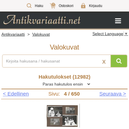
0
Haku
Ostoskori
Kirjaudu
Select Language
▼
Antikvariaatti
>
Valokuvat
Valokuvat
X
Hakutulokset (
12982
)
< Edellinen
Sivu:
4
/ 650
Seuraava >