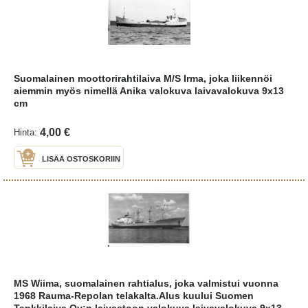
Suomalainen moottorirahtilaiva M/S Irma, joka liikennöi
aiemmin myös nimellä Anika valokuva laivavalokuva 9x13
cm
4,00 €
Hinta:
LISÄÄ OSTOSKORIIN
MS Wiima, suomalainen rahtialus, joka valmistui vuonna
1968 Rauma-Repolan telakalta.Alus kuului Suomen
Tankkilaiva Oy:n laivastoon valokuva laivavalokuva 9x13