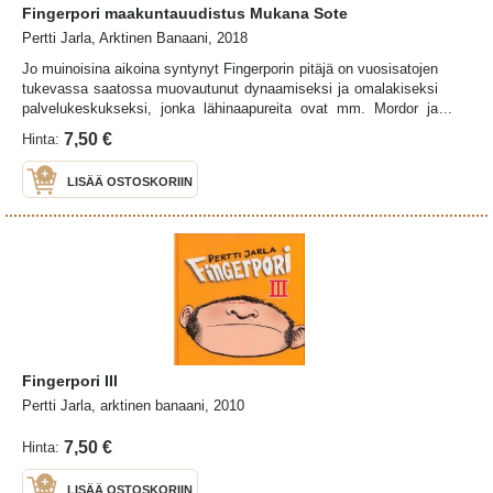
Fingerpori maakuntauudistus Mukana Sote
Pertti Jarla, Arktinen Banaani, 2018
Jo muinoisina aikoina syntynyt Fingerporin pitäjä on vuosisatojen
tukevassa saatossa muovautunut dynaamiseksi ja omalakiseksi
palvelukeskukseksi, jonka lähinaapureita ovat mm. Mordor ja
Vatikaani. Mutta nyt kaupunginjohtaja Aulis Homelius (kepu) on
7,50 €
Hinta:
tiukan paikan äärellä. Fingerporin on osoitettava mahtinsa
itsenäisenä peruskuntana, tai edessä on pakkoliitos Fingerturun
LISÄÄ OSTOSKORIIN
tahi Fingerrauman kanssa. Homelius päätättää
kaupunginvaltuustolla projektin, jonka yksi tulos on tämä
opaskirja Fingerporiin.Ihmekaupungin historia, nykyhetki ja
tulevaisuus yksissä kansissa, nyt mahtikokoisena isopokkarina!
Kustannuksia säästämättä Kuntauudistukseen on koottu parisen
sataa Fingerpori-strippiä, mukana myös SOTE-
laajennus.Teoksesta löytyvät oleellisimmat tiedot Pertti Jarlan
perustamasta Fingerporin kaupungista. Jarlan sarjakuva on
kansallinen huumoriilmiö, joka hämmästyttää ja kummastuttaa
yli miljoonaa suomalaista kuutena päivänä viikossa.
Fingerpori III
Pertti Jarla, arktinen banaani, 2010
7,50 €
Hinta:
LISÄÄ OSTOSKORIIN