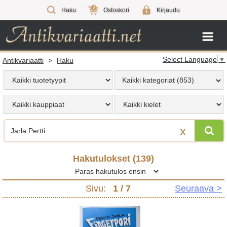
0
Haku
Ostoskori
Kirjaudu
Select Language
▼
Antikvariaatti
>
Haku
Kaikki kategoriat (853)
X
Hakutulokset (
139
)
Sivu:
1
/ 7
Seuraava >