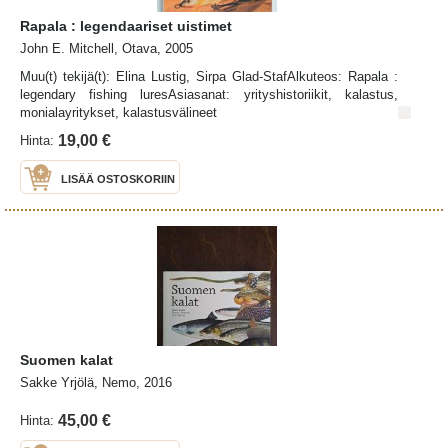
Rapala : legendaariset uistimet
John E. Mitchell, Otava, 2005
Muu(t) tekijä(t): Elina Lustig, Sirpa Glad-StafAlkuteos: Rapala :
legendary fishing luresAsiasanat: yrityshistoriikit, kalastus,
monialayritykset, kalastusvälineet
19,00 €
Hinta:
LISÄÄ OSTOSKORIIN
Suomen kalat
Sakke Yrjölä, Nemo, 2016
45,00 €
Hinta: