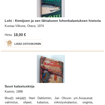
Lohi : Kemijoen ja sen lähialueen lohenkalastuksen historia
Kustaa Vilkuna, Otava, 1974
18,00 €
Hinta:
LISÄÄ OSTOSKORIIN
Suuri kalastuskirja
Karisto, 1998
Muu(t) tekijä(t): Harri Dahlström, Jan Olsson ym.Asiasanat:
valmistus, ohjeet, kalastus, virkistyskalastus, onginta,