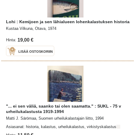
Lohi : Kemijoen ja sen lähialueen lohenkalastuksen historia
Kustaa Vilkuna, Otava, 1974
19,00 €
Hinta:
LISÄÄ OSTOSKORIIN
"... ei sen väliä, saanko tai olen saamatta." : SUKL - 75 v
urheilukalastusta 1919-1994
Matti J. Särömaa, Suomen urheilukalastajain liitto, 1994
Asiasanat: historia, kalastus, urheilukalastus, virkistyskalastus