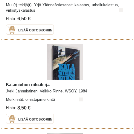
Muu(t) tekijä(t): Yrjö YlänneAsiasanat: kalastus, urheilukalastus,
virkistyskalastus
6,50 €
Hinta:
LISÄÄ OSTOSKORIIN
Kalamiehen niksikirja
Jyrki Jahnukainen, Veikko Rinne, WSOY, 1984
Merkinnät: omistajamerkintä
8,50 €
Hinta:
LISÄÄ OSTOSKORIIN