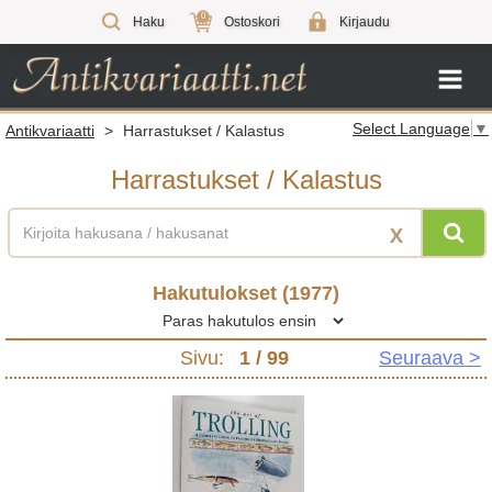
0
Haku
Ostoskori
Kirjaudu
Select Language
▼
Antikvariaatti
>
Harrastukset / Kalastus
Harrastukset / Kalastus
X
Hakutulokset (
1977
)
Sivu:
1
/ 99
Seuraava >