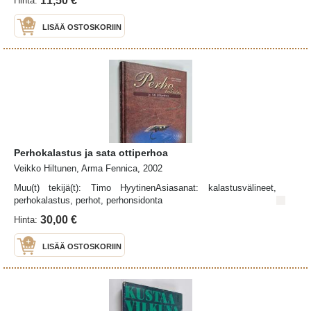
11,50 €
Hinta:
LISÄÄ OSTOSKORIIN
Perhokalastus ja sata ottiperhoa
Veikko Hiltunen, Arma Fennica, 2002
Muu(t) tekijä(t): Timo HyytinenAsiasanat: kalastusvälineet,
perhokalastus, perhot, perhonsidonta
30,00 €
Hinta:
LISÄÄ OSTOSKORIIN